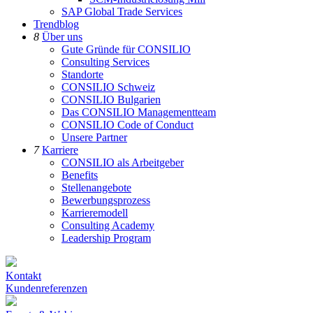
SAP Global Trade Services
Trendblog
8
Über uns
Gute Gründe für CONSILIO
Consulting Services
Standorte
CONSILIO Schweiz
CONSILIO Bulgarien
Das CONSILIO Managementteam
CONSILIO Code of Conduct
Unsere Partner
7
Karriere
CONSILIO als Arbeitgeber
Benefits
Stellenangebote
Bewerbungsprozess
Karrieremodell
Consulting Academy
Leadership Program
Kontakt
Kundenreferenzen