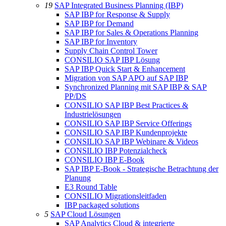
19
SAP Integrated Business Planning (IBP)
SAP IBP for Response & Supply
SAP IBP for Demand
SAP IBP for Sales & Operations Planning
SAP IBP for Inventory
Supply Chain Control Tower
CONSILIO SAP IBP Lösung
SAP IBP Quick Start & Enhancement
Migration von SAP APO auf SAP IBP
Synchronized Planning mit SAP IBP & SAP
PP/DS
CONSILIO SAP IBP Best Practices &
Industrielösungen
CONSILIO SAP IBP Service Offerings
CONSILIO SAP IBP Kundenprojekte
CONSILIO SAP IBP Webinare & Videos
CONSILIO IBP Potenzialcheck
CONSILIO IBP E-Book
SAP IBP E-Book - Strategische Betrachtung der
Planung
E3 Round Table
CONSILIO Migrationsleitfaden
IBP packaged solutions
5
SAP Cloud Lösungen
SAP Analytics Cloud & integrierte