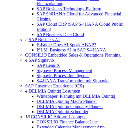
Finanzplanung
SAP Business Technology Platform
SAP S/4HANA Cloud for Advanced Financial
Closing
SAP Cloud ERP (SAP S/4HANA Cloud Public
Edition)
SAP Business Data Cloud
2
SAP Business AI
E-Book: Does AI Speak ABAP?
ISLM: Business AI in SAP S/4HANA
CONSILIO Embedded Sales & Operations Planning
4
SAP Signavio
SAP LeanIX
Signavio Process Management
Signavio Process Intelligence
S/4HANA Transformation mit Signavio
SAP Customer Experience (CX)
4
DELMIA Quintiq Lösungen
Whitepaper: Planung mit DELMIA Quintiq
DELMIA Quintiq Macro Planner
DELMIA Quintiq Company Planner
DELMIA Quintiq Scheduler
18
CONSILIO Add-on Lösungen
CONSILIO Finance BalanceLine
Extended Calendar Management App