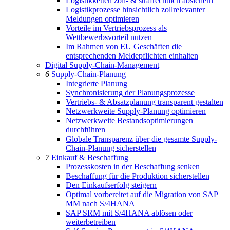
Logistikketten zoll- & strafrechtlich absichern
Logistikprozesse hinsichtlich zollrelevanter
Meldungen optimieren
Vorteile im Vertriebsprozess als
Wettbewerbsvorteil nutzen
Im Rahmen von EU Geschäften die
entsprechenden Meldepflichten einhalten
Digital Supply-Chain-Management
6
Supply-Chain-Planung
Integrierte Planung
Synchronisierung der Planungsprozesse
Vertriebs- & Absatzplanung transparent gestalten
Netzwerkweite Supply-Planung optimieren
Netzwerkweite Bestandsoptimierungen
durchführen
Globale Transparenz über die gesamte Supply-
Chain-Planung sicherstellen
7
Einkauf & Beschaffung
Prozesskosten in der Beschaffung senken
Beschaffung für die Produktion sicherstellen
Den Einkaufserfolg steigern
Optimal vorbereitet auf die Migration von SAP
MM nach S/4HANA
SAP SRM mit S/4HANA ablösen oder
weiterbetreiben