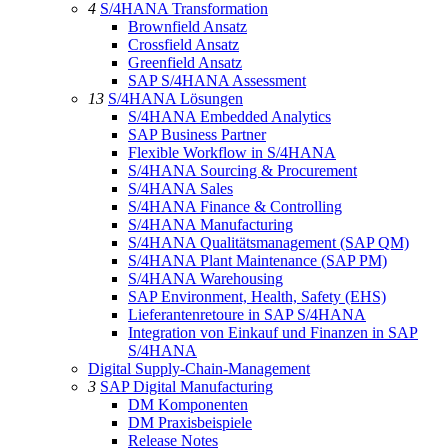
4
S/4HANA Transformation
Brownfield Ansatz
Crossfield Ansatz
Greenfield Ansatz
SAP S/4HANA Assessment
13
S/4HANA Lösungen
S/4HANA Embedded Analytics
SAP Business Partner
Flexible Workflow in S/4HANA
S/4HANA Sourcing & Procurement
S/4HANA Sales
S/4HANA Finance & Controlling
S/4HANA Manufacturing
S/4HANA Qualitätsmanagement (SAP QM)
S/4HANA Plant Maintenance (SAP PM)
S/4HANA Warehousing
SAP Environment, Health, Safety (EHS)
Lieferantenretoure in SAP S/4HANA
Integration von Einkauf und Finanzen in SAP
S/4HANA
Digital Supply-Chain-Management
3
SAP Digital Manufacturing
DM Komponenten
DM Praxisbeispiele
Release Notes