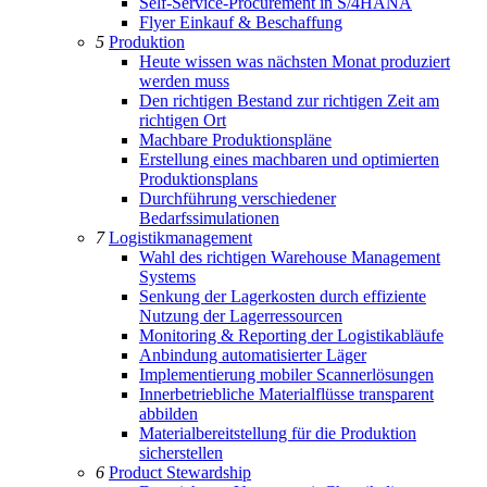
Self-Service-Procurement in S/4HANA
Flyer Einkauf & Beschaffung
5
Produktion
Heute wissen was nächsten Monat produziert
werden muss
Den richtigen Bestand zur richtigen Zeit am
richtigen Ort
Machbare Produktionspläne
Erstellung eines machbaren und optimierten
Produktionsplans
Durchführung verschiedener
Bedarfssimulationen
7
Logistikmanagement
Wahl des richtigen Warehouse Management
Systems
Senkung der Lagerkosten durch effiziente
Nutzung der Lagerressourcen
Monitoring & Reporting der Logistikabläufe
Anbindung automatisierter Läger
Implementierung mobiler Scannerlösungen
Innerbetriebliche Materialflüsse transparent
abbilden
Materialbereitstellung für die Produktion
sicherstellen
6
Product Stewardship