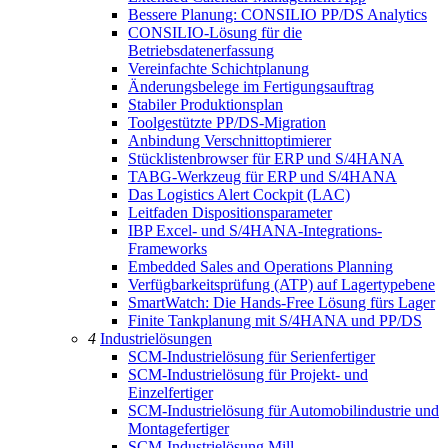
Bessere Planung: CONSILIO PP/DS Analytics
CONSILIO-Lösung für die
Betriebsdatenerfassung
Vereinfachte Schichtplanung
Änderungsbelege im Fertigungsauftrag
Stabiler Produktionsplan
Toolgestützte PP/DS-Migration
Anbindung Verschnittoptimierer
Stücklistenbrowser für ERP und S/4HANA
TABG-Werkzeug für ERP und S/4HANA
Das Logistics Alert Cockpit (LAC)
Leitfaden Dispositionsparameter
IBP Excel- und S/4HANA-Integrations-
Frameworks
Embedded Sales and Operations Planning
Verfügbarkeitsprüfung (ATP) auf Lagertypebene
SmartWatch: Die Hands-Free Lösung fürs Lager
Finite Tankplanung mit S/4HANA und PP/DS
4
Industrielösungen
SCM-Industrielösung für Serienfertiger
SCM-Industrielösung für Projekt- und
Einzelfertiger
SCM-Industrielösung für Automobilindustrie und
Montagefertiger
SCM-Industrielösung Mill