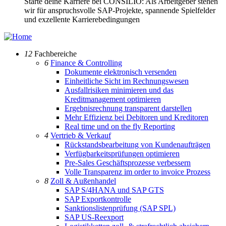
Starte deine Karriere bei CONSILIO: Als Arbeitgeber stehen
wir für anspruchsvolle SAP-Projekte, spannende Spielfelder
und exzellente Karrierebedingungen
12
Fachbereiche
6
Finance & Controlling
Dokumente elektronisch versenden
Einheitliche Sicht im Rechnungswesen
Ausfallrisiken minimieren und das
Kreditmanagement optimieren
Ergebnisrechnung transparent darstellen
Mehr Effizienz bei Debitoren und Kreditoren
Real time und on the fly Reporting
4
Vertrieb & Verkauf
Rückstandsbearbeitung von Kundenaufträgen
Verfügbarkeitsprüfungen optimieren
Pre-Sales Geschäftsprozesse verbessern
Volle Transparenz im order to invoice Prozess
8
Zoll & Außenhandel
SAP S/4HANA und SAP GTS
SAP Exportkontrolle
Sanktionslistenprüfung (SAP SPL)
SAP US-Reexport