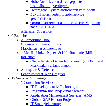
Hohe Ausfallzeiten durch geplante
Instandhaltung verringern
Heterogene Systemlandschaften verhindern
Zukunftsorientierten Kundenservice
gewährleisten
Optimal vorbereitet auf die SAP PM Migration
nach S/4HANA
Aftersales & Service
6
Branchen
Automobilindustrie
Chemie- & Pharmaindustrie
Maschinen- & Anlagenbau
1
Metall-, Holz-, Papier- & Kabelindustrie (Mill-
Industrie)
Characteristics Dependent Planning (CDP) – mit
Merkmalen schlank planen
Aerospace & Defense
Lebensmittel & Konsumgüter
15
Services & Lösungen
5
Consulting Services
IT Development & Technologie
Programm- und Projektmanagement
Application Management Services (AMS)
Globale SAP Rollout Projekte
IT Strategieberatung