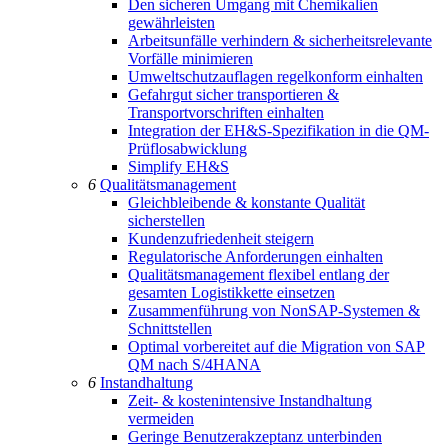
Den sicheren Umgang mit Chemikalien
gewährleisten
Arbeitsunfälle verhindern & sicherheitsrelevante
Vorfälle minimieren
Umweltschutzauflagen regelkonform einhalten
Gefahrgut sicher transportieren &
Transportvorschriften einhalten
Integration der EH&S-Spezifikation in die QM-
Prüflosabwicklung
Simplify EH&S
6
Qualitätsmanagement
Gleichbleibende & konstante Qualität
sicherstellen
Kundenzufriedenheit steigern
Regulatorische Anforderungen einhalten
Qualitätsmanagement flexibel entlang der
gesamten Logistikkette einsetzen
Zusammenführung von NonSAP-Systemen &
Schnittstellen
Optimal vorbereitet auf die Migration von SAP
QM nach S/4HANA
6
Instandhaltung
Zeit- & kostenintensive Instandhaltung
vermeiden
Geringe Benutzerakzeptanz unterbinden