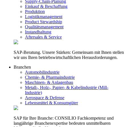
Supply-Chain-Planung
Einkauf & Beschaffung
Produktion
Logistikmanagement
Product Stewardship
Qualitätsmanagement
Instandhaltung
Aftersales & Service
SAP-Beratung. Unsere Stärken: Gemeinsam mit Ihnen stellen
wir uns Ihren betriebswirtschaftlichen Herausforderungen.
Branchen
Automobilindustrie
Chemie- & Pharmaindustrie
Maschinen- & Anlagenbau
Metall-, Holz-, Papier- & Kabelindustrie (Mill-
Industrie)
Aerospace & Defense
Lebensmittel & Konsumgüter
SAP für Ihre Branche: CONSILIO Fachkompetenz und
langjährige Branchenexpertise bedeuten unmittelbaren