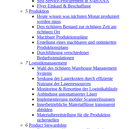
Self-Service-Procurement in S/4HANA
Flyer Einkauf & Beschaffung
5
Produktion
Heute wissen was nächsten Monat produziert
werden muss
Den richtigen Bestand zur richtigen Zeit am
richtigen Ort
Machbare Produktionspläne
Erstellung eines machbaren und optimierten
Produktionsplans
Durchführung verschiedener
Bedarfssimulationen
7
Logistikmanagement
Wahl des richtigen Warehouse Management
Systems
Senkung der Lagerkosten durch effiziente
Nutzung der Lagerressourcen
Monitoring & Reporting der Logistikabläufe
Anbindung automatisierter Läger
Implementierung mobiler Scannerlösungen
Innerbetriebliche Materialflüsse transparent
abbilden
Materialbereitstellung für die Produktion
sicherstellen
6
Product Stewardship