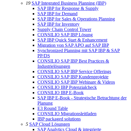
19
SAP Integrated Business Planning (IBP)
SAP IBP for Response & Supply
SAP IBP for Demand
SAP IBP for Sales & Operations Planning
SAP IBP for Inventory
Supply Chain Control Tower
CONSILIO SAP IBP Lösung
SAP IBP Quick Start & Enhancement
Migration von SAP APO auf SAP IBP
Synchronized Planning mit SAP IBP & SAP
PP/DS
CONSILIO SAP IBP Best Practices &
Industrielösungen
CONSILIO SAP IBP Service Offerings
CONSILIO SAP IBP Kundenprojekte
CONSILIO SAP IBP Webinare & Videos
CONSILIO IBP Potenzialcheck
CONSILIO IBP E-Book
SAP IBP E-Book - Strategische Betrachtung der
Planung
E3 Round Table
CONSILIO Migrationsleitfaden
IBP packaged solutions
5
SAP Cloud Lösungen
SAP Analytics Cloud & integrierte