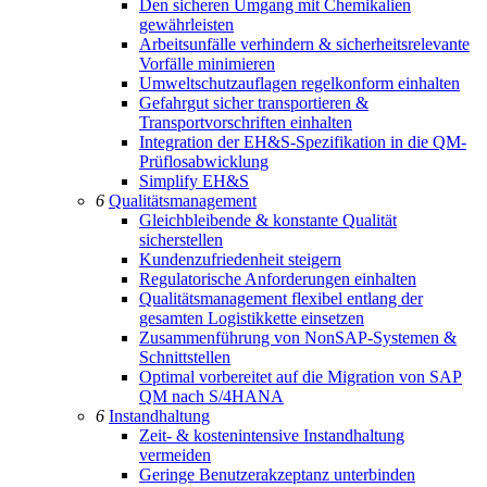
Den sicheren Umgang mit Chemikalien
gewährleisten
Arbeitsunfälle verhindern & sicherheitsrelevante
Vorfälle minimieren
Umweltschutzauflagen regelkonform einhalten
Gefahrgut sicher transportieren &
Transportvorschriften einhalten
Integration der EH&S-Spezifikation in die QM-
Prüflosabwicklung
Simplify EH&S
6
Qualitätsmanagement
Gleichbleibende & konstante Qualität
sicherstellen
Kundenzufriedenheit steigern
Regulatorische Anforderungen einhalten
Qualitätsmanagement flexibel entlang der
gesamten Logistikkette einsetzen
Zusammenführung von NonSAP-Systemen &
Schnittstellen
Optimal vorbereitet auf die Migration von SAP
QM nach S/4HANA
6
Instandhaltung
Zeit- & kostenintensive Instandhaltung
vermeiden
Geringe Benutzerakzeptanz unterbinden