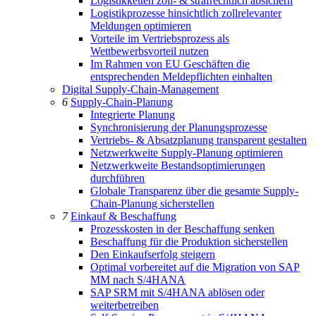
Logistikketten zoll- & strafrechtlich absichern
Logistikprozesse hinsichtlich zollrelevanter
Meldungen optimieren
Vorteile im Vertriebsprozess als
Wettbewerbsvorteil nutzen
Im Rahmen von EU Geschäften die
entsprechenden Meldepflichten einhalten
Digital Supply-Chain-Management
6
Supply-Chain-Planung
Integrierte Planung
Synchronisierung der Planungsprozesse
Vertriebs- & Absatzplanung transparent gestalten
Netzwerkweite Supply-Planung optimieren
Netzwerkweite Bestandsoptimierungen
durchführen
Globale Transparenz über die gesamte Supply-
Chain-Planung sicherstellen
7
Einkauf & Beschaffung
Prozesskosten in der Beschaffung senken
Beschaffung für die Produktion sicherstellen
Den Einkaufserfolg steigern
Optimal vorbereitet auf die Migration von SAP
MM nach S/4HANA
SAP SRM mit S/4HANA ablösen oder
weiterbetreiben