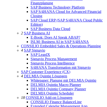
Finanzplanung
SAP Business Technology Platform
SAP S/4HANA Cloud for Advanced Financial
Closing
SAP Cloud ERP (SAP S/4HANA Cloud Public
Edition)
SAP Business Data Cloud
2
SAP Business AI
E-Book: Does AI Speak ABAP?
ISLM: Business AI in SAP S/4HANA
CONSILIO Embedded Sales & Operations Planning
4
SAP Signavio
SAP LeanIX
Signavio Process Management
Signavio Process Intelligence
S/4HANA Transformation mit Signavio
SAP Customer Experience (CX)
4
DELMIA Quintiq Lösungen
Whitepaper: Planung mit DELMIA Quintiq
DELMIA Quintiq Macro Planner
DELMIA Quintiq Company Planner
DELMIA Quintiq Scheduler
18
CONSILIO Add-on Lösungen
CONSILIO Finance BalanceLine
Extended Calendar Management App