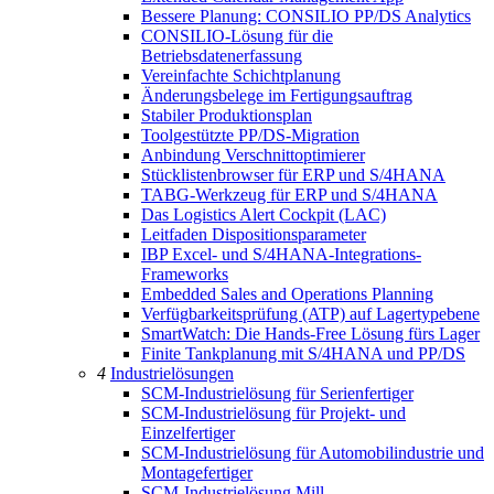
Bessere Planung: CONSILIO PP/DS Analytics
CONSILIO-Lösung für die
Betriebsdatenerfassung
Vereinfachte Schichtplanung
Änderungsbelege im Fertigungsauftrag
Stabiler Produktionsplan
Toolgestützte PP/DS-Migration
Anbindung Verschnittoptimierer
Stücklistenbrowser für ERP und S/4HANA
TABG-Werkzeug für ERP und S/4HANA
Das Logistics Alert Cockpit (LAC)
Leitfaden Dispositionsparameter
IBP Excel- und S/4HANA-Integrations-
Frameworks
Embedded Sales and Operations Planning
Verfügbarkeitsprüfung (ATP) auf Lagertypebene
SmartWatch: Die Hands-Free Lösung fürs Lager
Finite Tankplanung mit S/4HANA und PP/DS
4
Industrielösungen
SCM-Industrielösung für Serienfertiger
SCM-Industrielösung für Projekt- und
Einzelfertiger
SCM-Industrielösung für Automobilindustrie und
Montagefertiger
SCM-Industrielösung Mill