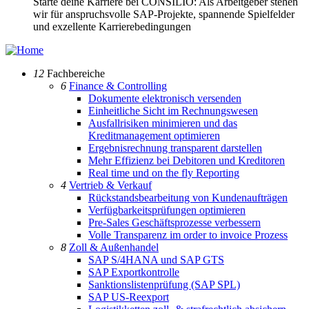
Starte deine Karriere bei CONSILIO: Als Arbeitgeber stehen
wir für anspruchsvolle SAP-Projekte, spannende Spielfelder
und exzellente Karrierebedingungen
12
Fachbereiche
6
Finance & Controlling
Dokumente elektronisch versenden
Einheitliche Sicht im Rechnungswesen
Ausfallrisiken minimieren und das
Kreditmanagement optimieren
Ergebnisrechnung transparent darstellen
Mehr Effizienz bei Debitoren und Kreditoren
Real time und on the fly Reporting
4
Vertrieb & Verkauf
Rückstandsbearbeitung von Kundenaufträgen
Verfügbarkeitsprüfungen optimieren
Pre-Sales Geschäftsprozesse verbessern
Volle Transparenz im order to invoice Prozess
8
Zoll & Außenhandel
SAP S/4HANA und SAP GTS
SAP Exportkontrolle
Sanktionslistenprüfung (SAP SPL)
SAP US-Reexport