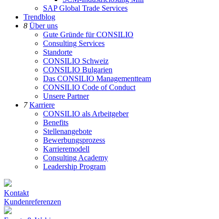
SAP Global Trade Services
Trendblog
8
Über uns
Gute Gründe für CONSILIO
Consulting Services
Standorte
CONSILIO Schweiz
CONSILIO Bulgarien
Das CONSILIO Managementteam
CONSILIO Code of Conduct
Unsere Partner
7
Karriere
CONSILIO als Arbeitgeber
Benefits
Stellenangebote
Bewerbungsprozess
Karrieremodell
Consulting Academy
Leadership Program
Kontakt
Kundenreferenzen