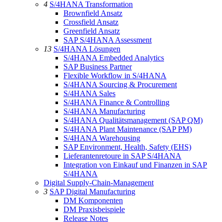
4
S/4HANA Transformation
Brownfield Ansatz
Crossfield Ansatz
Greenfield Ansatz
SAP S/4HANA Assessment
13
S/4HANA Lösungen
S/4HANA Embedded Analytics
SAP Business Partner
Flexible Workflow in S/4HANA
S/4HANA Sourcing & Procurement
S/4HANA Sales
S/4HANA Finance & Controlling
S/4HANA Manufacturing
S/4HANA Qualitätsmanagement (SAP QM)
S/4HANA Plant Maintenance (SAP PM)
S/4HANA Warehousing
SAP Environment, Health, Safety (EHS)
Lieferantenretoure in SAP S/4HANA
Integration von Einkauf und Finanzen in SAP
S/4HANA
Digital Supply-Chain-Management
3
SAP Digital Manufacturing
DM Komponenten
DM Praxisbeispiele
Release Notes