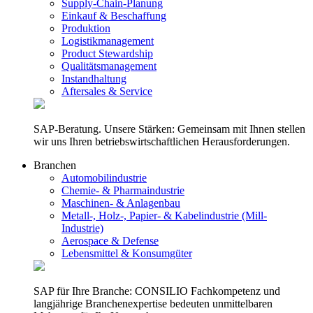
Supply-Chain-Planung
Einkauf & Beschaffung
Produktion
Logistikmanagement
Product Stewardship
Qualitätsmanagement
Instandhaltung
Aftersales & Service
SAP-Beratung. Unsere Stärken: Gemeinsam mit Ihnen stellen
wir uns Ihren betriebswirtschaftlichen Herausforderungen.
Branchen
Automobilindustrie
Chemie- & Pharmaindustrie
Maschinen- & Anlagenbau
Metall-, Holz-, Papier- & Kabelindustrie (Mill-
Industrie)
Aerospace & Defense
Lebensmittel & Konsumgüter
SAP für Ihre Branche: CONSILIO Fachkompetenz und
langjährige Branchenexpertise bedeuten unmittelbaren