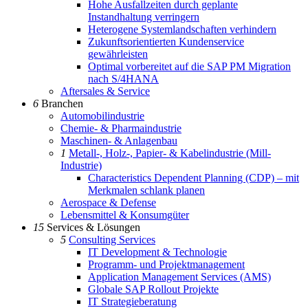
Hohe Ausfallzeiten durch geplante
Instandhaltung verringern
Heterogene Systemlandschaften verhindern
Zukunftsorientierten Kundenservice
gewährleisten
Optimal vorbereitet auf die SAP PM Migration
nach S/4HANA
Aftersales & Service
6
Branchen
Automobilindustrie
Chemie- & Pharmaindustrie
Maschinen- & Anlagenbau
1
Metall-, Holz-, Papier- & Kabelindustrie (Mill-
Industrie)
Characteristics Dependent Planning (CDP) – mit
Merkmalen schlank planen
Aerospace & Defense
Lebensmittel & Konsumgüter
15
Services & Lösungen
5
Consulting Services
IT Development & Technologie
Programm- und Projektmanagement
Application Management Services (AMS)
Globale SAP Rollout Projekte
IT Strategieberatung