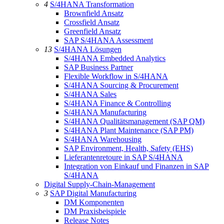
4
S/4HANA Transformation
Brownfield Ansatz
Crossfield Ansatz
Greenfield Ansatz
SAP S/4HANA Assessment
13
S/4HANA Lösungen
S/4HANA Embedded Analytics
SAP Business Partner
Flexible Workflow in S/4HANA
S/4HANA Sourcing & Procurement
S/4HANA Sales
S/4HANA Finance & Controlling
S/4HANA Manufacturing
S/4HANA Qualitätsmanagement (SAP QM)
S/4HANA Plant Maintenance (SAP PM)
S/4HANA Warehousing
SAP Environment, Health, Safety (EHS)
Lieferantenretoure in SAP S/4HANA
Integration von Einkauf und Finanzen in SAP
S/4HANA
Digital Supply-Chain-Management
3
SAP Digital Manufacturing
DM Komponenten
DM Praxisbeispiele
Release Notes