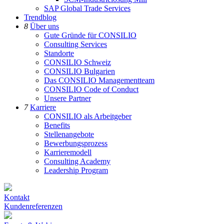
SAP Global Trade Services
Trendblog
8
Über uns
Gute Gründe für CONSILIO
Consulting Services
Standorte
CONSILIO Schweiz
CONSILIO Bulgarien
Das CONSILIO Managementteam
CONSILIO Code of Conduct
Unsere Partner
7
Karriere
CONSILIO als Arbeitgeber
Benefits
Stellenangebote
Bewerbungsprozess
Karrieremodell
Consulting Academy
Leadership Program
Kontakt
Kundenreferenzen