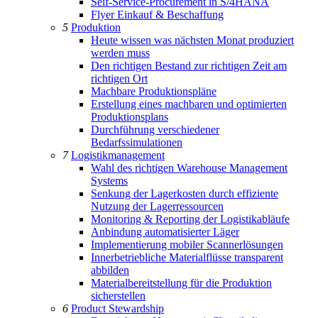
Self-Service-Procurement in S/4HANA
Flyer Einkauf & Beschaffung
5
Produktion
Heute wissen was nächsten Monat produziert
werden muss
Den richtigen Bestand zur richtigen Zeit am
richtigen Ort
Machbare Produktionspläne
Erstellung eines machbaren und optimierten
Produktionsplans
Durchführung verschiedener
Bedarfssimulationen
7
Logistikmanagement
Wahl des richtigen Warehouse Management
Systems
Senkung der Lagerkosten durch effiziente
Nutzung der Lagerressourcen
Monitoring & Reporting der Logistikabläufe
Anbindung automatisierter Läger
Implementierung mobiler Scannerlösungen
Innerbetriebliche Materialflüsse transparent
abbilden
Materialbereitstellung für die Produktion
sicherstellen
6
Product Stewardship