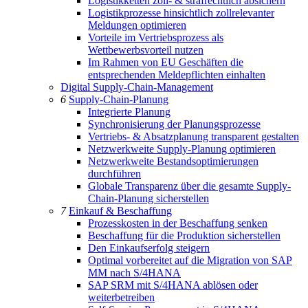
Logistikketten zoll- & strafrechtlich absichern
Logistikprozesse hinsichtlich zollrelevanter
Meldungen optimieren
Vorteile im Vertriebsprozess als
Wettbewerbsvorteil nutzen
Im Rahmen von EU Geschäften die
entsprechenden Meldepflichten einhalten
Digital Supply-Chain-Management
6
Supply-Chain-Planung
Integrierte Planung
Synchronisierung der Planungsprozesse
Vertriebs- & Absatzplanung transparent gestalten
Netzwerkweite Supply-Planung optimieren
Netzwerkweite Bestandsoptimierungen
durchführen
Globale Transparenz über die gesamte Supply-
Chain-Planung sicherstellen
7
Einkauf & Beschaffung
Prozesskosten in der Beschaffung senken
Beschaffung für die Produktion sicherstellen
Den Einkaufserfolg steigern
Optimal vorbereitet auf die Migration von SAP
MM nach S/4HANA
SAP SRM mit S/4HANA ablösen oder
weiterbetreiben