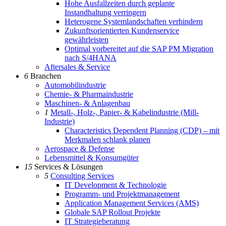
Hohe Ausfallzeiten durch geplante
Instandhaltung verringern
Heterogene Systemlandschaften verhindern
Zukunftsorientierten Kundenservice
gewährleisten
Optimal vorbereitet auf die SAP PM Migration
nach S/4HANA
Aftersales & Service
6
Branchen
Automobilindustrie
Chemie- & Pharmaindustrie
Maschinen- & Anlagenbau
1
Metall-, Holz-, Papier- & Kabelindustrie (Mill-
Industrie)
Characteristics Dependent Planning (CDP) – mit
Merkmalen schlank planen
Aerospace & Defense
Lebensmittel & Konsumgüter
15
Services & Lösungen
5
Consulting Services
IT Development & Technologie
Programm- und Projektmanagement
Application Management Services (AMS)
Globale SAP Rollout Projekte
IT Strategieberatung