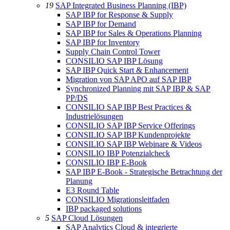
19
SAP Integrated Business Planning (IBP)
SAP IBP for Response & Supply
SAP IBP for Demand
SAP IBP for Sales & Operations Planning
SAP IBP for Inventory
Supply Chain Control Tower
CONSILIO SAP IBP Lösung
SAP IBP Quick Start & Enhancement
Migration von SAP APO auf SAP IBP
Synchronized Planning mit SAP IBP & SAP
PP/DS
CONSILIO SAP IBP Best Practices &
Industrielösungen
CONSILIO SAP IBP Service Offerings
CONSILIO SAP IBP Kundenprojekte
CONSILIO SAP IBP Webinare & Videos
CONSILIO IBP Potenzialcheck
CONSILIO IBP E-Book
SAP IBP E-Book - Strategische Betrachtung der
Planung
E3 Round Table
CONSILIO Migrationsleitfaden
IBP packaged solutions
5
SAP Cloud Lösungen
SAP Analytics Cloud & integrierte