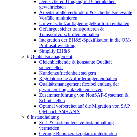
Den sicheren Umgang mit Chemikalien
gewährleisten
Arbeitsunfälle verhindern & sicherheitsrelevante
Vorfälle minimieren
Umweltschutzauflagen regelkonform einhalten
Gefahrgut sicher transportieren &
Transportvorschriften einhalten
Integration der EH&S-Spezifikation in die QM-
Prüflosabwicklung
Simplify EH&S
6
Qualitätsmanagement
Gleichbleibende & konstante Qualität
sicherstellen
Kundenzufriedenheit steigern
Regulatorische Anforderungen einhalten
Qualitätsmanagement flexibel entlang der
gesamten Logistikkette einsetzen
Zusammenführung von NonSAP-Systemen &
Schnittstellen
Optimal vorbereitet auf die Migration von SAP
QM nach S/4HANA
6
Instandhaltung
Zeit- & kostenintensive Instandhaltung
vermeiden
Geringe Benutzerakzeptanz unterbinden