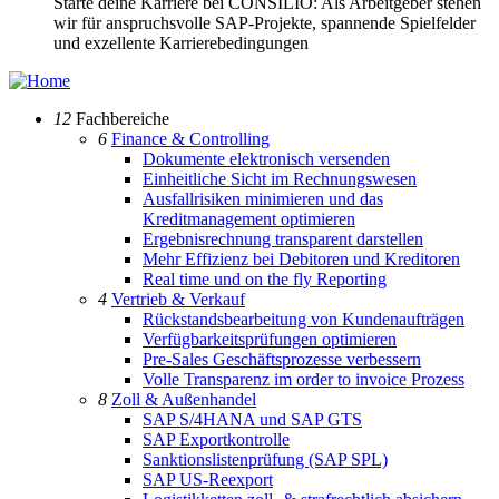
Starte deine Karriere bei CONSILIO: Als Arbeitgeber stehen
wir für anspruchsvolle SAP-Projekte, spannende Spielfelder
und exzellente Karrierebedingungen
12
Fachbereiche
6
Finance & Controlling
Dokumente elektronisch versenden
Einheitliche Sicht im Rechnungswesen
Ausfallrisiken minimieren und das
Kreditmanagement optimieren
Ergebnisrechnung transparent darstellen
Mehr Effizienz bei Debitoren und Kreditoren
Real time und on the fly Reporting
4
Vertrieb & Verkauf
Rückstandsbearbeitung von Kundenaufträgen
Verfügbarkeitsprüfungen optimieren
Pre-Sales Geschäftsprozesse verbessern
Volle Transparenz im order to invoice Prozess
8
Zoll & Außenhandel
SAP S/4HANA und SAP GTS
SAP Exportkontrolle
Sanktionslistenprüfung (SAP SPL)
SAP US-Reexport