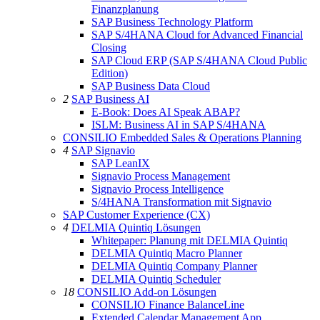
Finanzplanung
SAP Business Technology Platform
SAP S/4HANA Cloud for Advanced Financial
Closing
SAP Cloud ERP (SAP S/4HANA Cloud Public
Edition)
SAP Business Data Cloud
2
SAP Business AI
E-Book: Does AI Speak ABAP?
ISLM: Business AI in SAP S/4HANA
CONSILIO Embedded Sales & Operations Planning
4
SAP Signavio
SAP LeanIX
Signavio Process Management
Signavio Process Intelligence
S/4HANA Transformation mit Signavio
SAP Customer Experience (CX)
4
DELMIA Quintiq Lösungen
Whitepaper: Planung mit DELMIA Quintiq
DELMIA Quintiq Macro Planner
DELMIA Quintiq Company Planner
DELMIA Quintiq Scheduler
18
CONSILIO Add-on Lösungen
CONSILIO Finance BalanceLine
Extended Calendar Management App