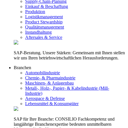
Supply-Chain-Planung
Einkauf & Beschaffung
Produktion
Logistikmanagement
Product Stewardship
Qualitätsmanagement
Instandhaltung
Aftersales & Service
SAP-Beratung. Unsere Stärken: Gemeinsam mit Ihnen stellen
wir uns Ihren betriebswirtschaftlichen Herausforderungen.
Branchen
Automobilindustrie
Chemie- & Pharmaindustrie
Maschinen- & Anlagenbau
Metall-, Holz-, Papier- & Kabelindustrie (Mill-
Industrie)
Aerospace & Defense
Lebensmittel & Konsumgüter
SAP für Ihre Branche: CONSILIO Fachkompetenz und
langjährige Branchenexpertise bedeuten unmittelbaren