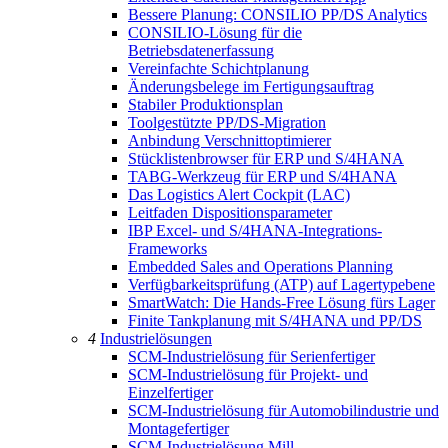
Bessere Planung: CONSILIO PP/DS Analytics
CONSILIO-Lösung für die
Betriebsdatenerfassung
Vereinfachte Schichtplanung
Änderungsbelege im Fertigungsauftrag
Stabiler Produktionsplan
Toolgestützte PP/DS-Migration
Anbindung Verschnittoptimierer
Stücklistenbrowser für ERP und S/4HANA
TABG-Werkzeug für ERP und S/4HANA
Das Logistics Alert Cockpit (LAC)
Leitfaden Dispositionsparameter
IBP Excel- und S/4HANA-Integrations-
Frameworks
Embedded Sales and Operations Planning
Verfügbarkeitsprüfung (ATP) auf Lagertypebene
SmartWatch: Die Hands-Free Lösung fürs Lager
Finite Tankplanung mit S/4HANA und PP/DS
4
Industrielösungen
SCM-Industrielösung für Serienfertiger
SCM-Industrielösung für Projekt- und
Einzelfertiger
SCM-Industrielösung für Automobilindustrie und
Montagefertiger
SCM-Industrielösung Mill