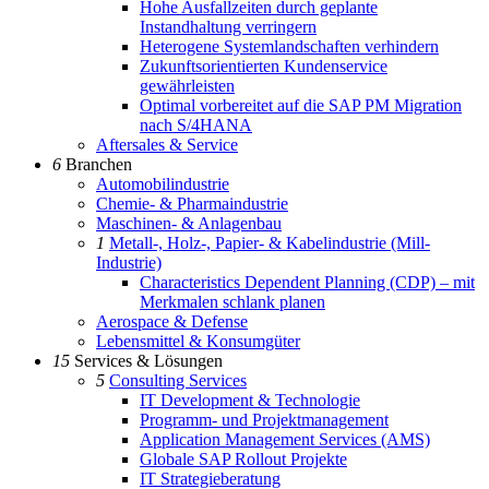
Hohe Ausfallzeiten durch geplante
Instandhaltung verringern
Heterogene Systemlandschaften verhindern
Zukunftsorientierten Kundenservice
gewährleisten
Optimal vorbereitet auf die SAP PM Migration
nach S/4HANA
Aftersales & Service
6
Branchen
Automobilindustrie
Chemie- & Pharmaindustrie
Maschinen- & Anlagenbau
1
Metall-, Holz-, Papier- & Kabelindustrie (Mill-
Industrie)
Characteristics Dependent Planning (CDP) – mit
Merkmalen schlank planen
Aerospace & Defense
Lebensmittel & Konsumgüter
15
Services & Lösungen
5
Consulting Services
IT Development & Technologie
Programm- und Projektmanagement
Application Management Services (AMS)
Globale SAP Rollout Projekte
IT Strategieberatung