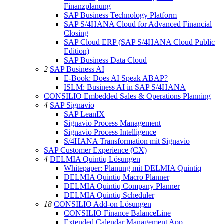
Finanzplanung
SAP Business Technology Platform
SAP S/4HANA Cloud for Advanced Financial
Closing
SAP Cloud ERP (SAP S/4HANA Cloud Public
Edition)
SAP Business Data Cloud
2
SAP Business AI
E-Book: Does AI Speak ABAP?
ISLM: Business AI in SAP S/4HANA
CONSILIO Embedded Sales & Operations Planning
4
SAP Signavio
SAP LeanIX
Signavio Process Management
Signavio Process Intelligence
S/4HANA Transformation mit Signavio
SAP Customer Experience (CX)
4
DELMIA Quintiq Lösungen
Whitepaper: Planung mit DELMIA Quintiq
DELMIA Quintiq Macro Planner
DELMIA Quintiq Company Planner
DELMIA Quintiq Scheduler
18
CONSILIO Add-on Lösungen
CONSILIO Finance BalanceLine
Extended Calendar Management App