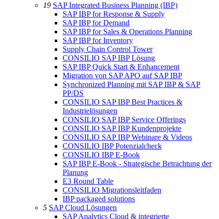
19
SAP Integrated Business Planning (IBP)
SAP IBP for Response & Supply
SAP IBP for Demand
SAP IBP for Sales & Operations Planning
SAP IBP for Inventory
Supply Chain Control Tower
CONSILIO SAP IBP Lösung
SAP IBP Quick Start & Enhancement
Migration von SAP APO auf SAP IBP
Synchronized Planning mit SAP IBP & SAP
PP/DS
CONSILIO SAP IBP Best Practices &
Industrielösungen
CONSILIO SAP IBP Service Offerings
CONSILIO SAP IBP Kundenprojekte
CONSILIO SAP IBP Webinare & Videos
CONSILIO IBP Potenzialcheck
CONSILIO IBP E-Book
SAP IBP E-Book - Strategische Betrachtung der
Planung
E3 Round Table
CONSILIO Migrationsleitfaden
IBP packaged solutions
5
SAP Cloud Lösungen
SAP Analytics Cloud & integrierte