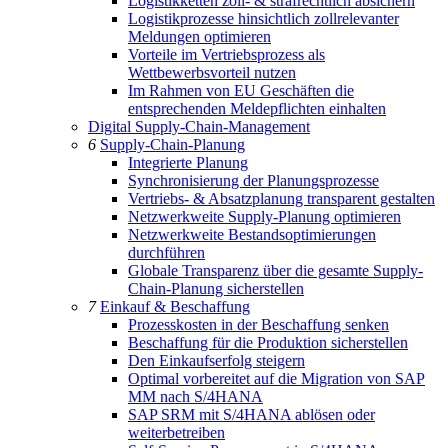
Logistikketten zoll- & strafrechtlich absichern
Logistikprozesse hinsichtlich zollrelevanter
Meldungen optimieren
Vorteile im Vertriebsprozess als
Wettbewerbsvorteil nutzen
Im Rahmen von EU Geschäften die
entsprechenden Meldepflichten einhalten
Digital Supply-Chain-Management
6
Supply-Chain-Planung
Integrierte Planung
Synchronisierung der Planungsprozesse
Vertriebs- & Absatzplanung transparent gestalten
Netzwerkweite Supply-Planung optimieren
Netzwerkweite Bestandsoptimierungen
durchführen
Globale Transparenz über die gesamte Supply-
Chain-Planung sicherstellen
7
Einkauf & Beschaffung
Prozesskosten in der Beschaffung senken
Beschaffung für die Produktion sicherstellen
Den Einkaufserfolg steigern
Optimal vorbereitet auf die Migration von SAP
MM nach S/4HANA
SAP SRM mit S/4HANA ablösen oder
weiterbetreiben