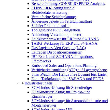
Bessere Planung: CONSILIO PP/DS Analytics
CONSILIO-Lösung für die
Betriebsdatenerfassung
Vereinfachte Schichtplanung
Änderungsbelege im Fertigungsauftrag
Stabiler Produktionsplan
Toolgestützte PP/DS-Migration
Anbindung Verschnittoptimierer
Stücklistenbrowser für ERP und S/4HANA
TABG-Werkzeug für ERP und S/4HANA
Das Logistics Alert Cockpit (LAC)
Leitfaden Dispositionsparameter
IBP Excel- und S/4HANA-Integrations-
Frameworks
Embedded Sales and Operations Planning
Verfügbarkeitsprüfung (ATP) auf Lagertypebene
SmartWatch: Die Hands-Free Lösung fürs Lager
Finite Tankplanung mit S/4HANA und PP/DS
4
Industrielösungen
SCM-Industrielösung für Serienfertiger
SCM-Industrielösung für Projekt- und
Einzelfertiger
SCM-Industrielösung für Automobilindustrie und
Montagefertiger
SCM-Industrielösung Mill