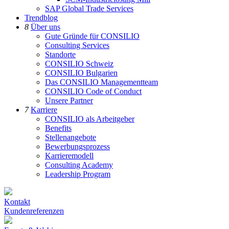
SAP Global Trade Services
Trendblog
8
Über uns
Gute Gründe für CONSILIO
Consulting Services
Standorte
CONSILIO Schweiz
CONSILIO Bulgarien
Das CONSILIO Managementteam
CONSILIO Code of Conduct
Unsere Partner
7
Karriere
CONSILIO als Arbeitgeber
Benefits
Stellenangebote
Bewerbungsprozess
Karrieremodell
Consulting Academy
Leadership Program
Kontakt
Kundenreferenzen