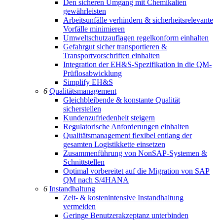
Den sicheren Umgang mit Chemikalien
gewährleisten
Arbeitsunfälle verhindern & sicherheitsrelevante
Vorfälle minimieren
Umweltschutzauflagen regelkonform einhalten
Gefahrgut sicher transportieren &
Transportvorschriften einhalten
Integration der EH&S-Spezifikation in die QM-
Prüflosabwicklung
Simplify EH&S
6
Qualitätsmanagement
Gleichbleibende & konstante Qualität
sicherstellen
Kundenzufriedenheit steigern
Regulatorische Anforderungen einhalten
Qualitätsmanagement flexibel entlang der
gesamten Logistikkette einsetzen
Zusammenführung von NonSAP-Systemen &
Schnittstellen
Optimal vorbereitet auf die Migration von SAP
QM nach S/4HANA
6
Instandhaltung
Zeit- & kostenintensive Instandhaltung
vermeiden
Geringe Benutzerakzeptanz unterbinden