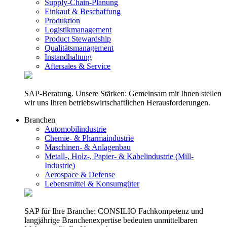
Supply-Chain-Planung
Einkauf & Beschaffung
Produktion
Logistikmanagement
Product Stewardship
Qualitätsmanagement
Instandhaltung
Aftersales & Service
SAP-Beratung. Unsere Stärken: Gemeinsam mit Ihnen stellen
wir uns Ihren betriebswirtschaftlichen Herausforderungen.
Branchen
Automobilindustrie
Chemie- & Pharmaindustrie
Maschinen- & Anlagenbau
Metall-, Holz-, Papier- & Kabelindustrie (Mill-
Industrie)
Aerospace & Defense
Lebensmittel & Konsumgüter
SAP für Ihre Branche: CONSILIO Fachkompetenz und
langjährige Branchenexpertise bedeuten unmittelbaren