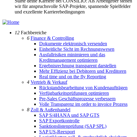
Starte deine Karriere bei CONSILIO: Als Arbeitgeber stehen
wir für anspruchsvolle SAP-Projekte, spannende Spielfelder
und exzellente Karrierebedingungen
12
Fachbereiche
6
Finance & Controlling
Dokumente elektronisch versenden
Einheitliche Sicht im Rechnungswesen
Ausfallrisiken minimieren und das
Kreditmanagement optimieren
Ergebnisrechnung transparent darstellen
Mehr Effizienz bei Debitoren und Kreditoren
Real time und on the fly Reporting
4
Vertrieb & Verkauf
Rückstandsbearbeitung von Kundenaufträgen
Verfügbarkeitsprüfungen optimieren
Pre-Sales Geschäftsprozesse verbessern
Volle Transparenz im order to invoice Prozess
8
Zoll & Außenhandel
SAP S/4HANA und SAP GTS
SAP Exportkontrolle
Sanktionslistenprüfung (SAP SPL)
SAP US-Reexport