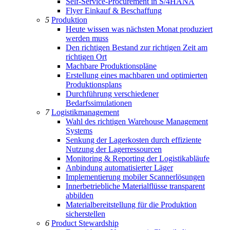
Self-Service-Procurement in S/4HANA
Flyer Einkauf & Beschaffung
5
Produktion
Heute wissen was nächsten Monat produziert
werden muss
Den richtigen Bestand zur richtigen Zeit am
richtigen Ort
Machbare Produktionspläne
Erstellung eines machbaren und optimierten
Produktionsplans
Durchführung verschiedener
Bedarfssimulationen
7
Logistikmanagement
Wahl des richtigen Warehouse Management
Systems
Senkung der Lagerkosten durch effiziente
Nutzung der Lagerressourcen
Monitoring & Reporting der Logistikabläufe
Anbindung automatisierter Läger
Implementierung mobiler Scannerlösungen
Innerbetriebliche Materialflüsse transparent
abbilden
Materialbereitstellung für die Produktion
sicherstellen
6
Product Stewardship