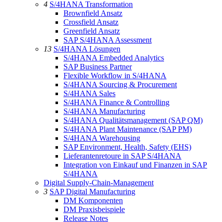
4
S/4HANA Transformation
Brownfield Ansatz
Crossfield Ansatz
Greenfield Ansatz
SAP S/4HANA Assessment
13
S/4HANA Lösungen
S/4HANA Embedded Analytics
SAP Business Partner
Flexible Workflow in S/4HANA
S/4HANA Sourcing & Procurement
S/4HANA Sales
S/4HANA Finance & Controlling
S/4HANA Manufacturing
S/4HANA Qualitätsmanagement (SAP QM)
S/4HANA Plant Maintenance (SAP PM)
S/4HANA Warehousing
SAP Environment, Health, Safety (EHS)
Lieferantenretoure in SAP S/4HANA
Integration von Einkauf und Finanzen in SAP
S/4HANA
Digital Supply-Chain-Management
3
SAP Digital Manufacturing
DM Komponenten
DM Praxisbeispiele
Release Notes