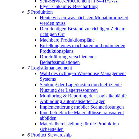
Self-Service-Procurement in S/4HANA
Flyer Einkauf & Beschaffung
5
Produktion
Heute wissen was nächsten Monat produziert
werden muss
Den richtigen Bestand zur richtigen Zeit am
richtigen Ort
Machbare Produktionspläne
Erstellung eines machbaren und optimierten
Produktionsplans
Durchführung verschiedener
Bedarfssimulationen
7
Logistikmanagement
Wahl des richtigen Warehouse Management
Systems
Senkung der Lagerkosten durch effiziente
Nutzung der Lagerressourcen
Monitoring & Reporting der Logistikabläufe
Anbindung automatisierter Läger
Implementierung mobiler Scannerlösungen
Innerbetriebliche Materialflüsse transparent
abbilden
Materialbereitstellung für die Produktion
sicherstellen
6
Product Stewardship