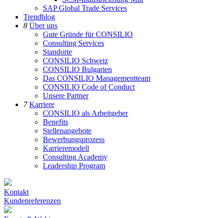
SAP Global Trade Services
Trendblog
8
Über uns
Gute Gründe für CONSILIO
Consulting Services
Standorte
CONSILIO Schweiz
CONSILIO Bulgarien
Das CONSILIO Managementteam
CONSILIO Code of Conduct
Unsere Partner
7
Karriere
CONSILIO als Arbeitgeber
Benefits
Stellenangebote
Bewerbungsprozess
Karrieremodell
Consulting Academy
Leadership Program
Kontakt
Kundenreferenzen