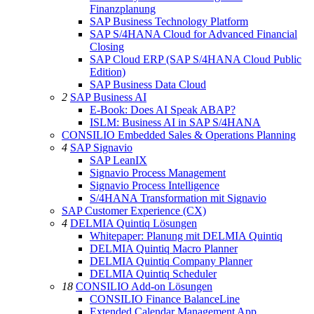
Finanzplanung
SAP Business Technology Platform
SAP S/4HANA Cloud for Advanced Financial
Closing
SAP Cloud ERP (SAP S/4HANA Cloud Public
Edition)
SAP Business Data Cloud
2
SAP Business AI
E-Book: Does AI Speak ABAP?
ISLM: Business AI in SAP S/4HANA
CONSILIO Embedded Sales & Operations Planning
4
SAP Signavio
SAP LeanIX
Signavio Process Management
Signavio Process Intelligence
S/4HANA Transformation mit Signavio
SAP Customer Experience (CX)
4
DELMIA Quintiq Lösungen
Whitepaper: Planung mit DELMIA Quintiq
DELMIA Quintiq Macro Planner
DELMIA Quintiq Company Planner
DELMIA Quintiq Scheduler
18
CONSILIO Add-on Lösungen
CONSILIO Finance BalanceLine
Extended Calendar Management App