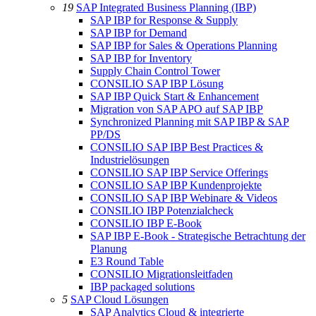
19
SAP Integrated Business Planning (IBP)
SAP IBP for Response & Supply
SAP IBP for Demand
SAP IBP for Sales & Operations Planning
SAP IBP for Inventory
Supply Chain Control Tower
CONSILIO SAP IBP Lösung
SAP IBP Quick Start & Enhancement
Migration von SAP APO auf SAP IBP
Synchronized Planning mit SAP IBP & SAP
PP/DS
CONSILIO SAP IBP Best Practices &
Industrielösungen
CONSILIO SAP IBP Service Offerings
CONSILIO SAP IBP Kundenprojekte
CONSILIO SAP IBP Webinare & Videos
CONSILIO IBP Potenzialcheck
CONSILIO IBP E-Book
SAP IBP E-Book - Strategische Betrachtung der
Planung
E3 Round Table
CONSILIO Migrationsleitfaden
IBP packaged solutions
5
SAP Cloud Lösungen
SAP Analytics Cloud & integrierte