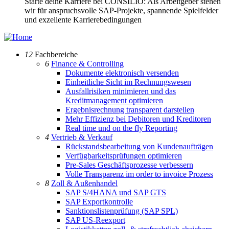
Starte deine Karriere bei CONSILIO: Als Arbeitgeber stehen
wir für anspruchsvolle SAP-Projekte, spannende Spielfelder
und exzellente Karrierebedingungen
12
Fachbereiche
6
Finance & Controlling
Dokumente elektronisch versenden
Einheitliche Sicht im Rechnungswesen
Ausfallrisiken minimieren und das
Kreditmanagement optimieren
Ergebnisrechnung transparent darstellen
Mehr Effizienz bei Debitoren und Kreditoren
Real time und on the fly Reporting
4
Vertrieb & Verkauf
Rückstandsbearbeitung von Kundenaufträgen
Verfügbarkeitsprüfungen optimieren
Pre-Sales Geschäftsprozesse verbessern
Volle Transparenz im order to invoice Prozess
8
Zoll & Außenhandel
SAP S/4HANA und SAP GTS
SAP Exportkontrolle
Sanktionslistenprüfung (SAP SPL)
SAP US-Reexport