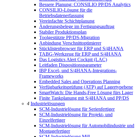
Bessere Planung: CONSILIO PP/DS Analytics
CONSILIO-Lösung für die
Betriebsdatenerfassung
Vereinfachte Schichtplanung
Änderungsbelege im Fertigungsauftrag
Stabiler Produktionsplan
Toolgestützte PP/DS-Migration
Anbindung Verschnittoptimierer
Stücklistenbrowser für ERP und S/4HANA
TABG-Werkzeug für ERP und S/4HANA
Das Logistics Alert Cockpit (LAC)
Leitfaden Dispositionsparameter
IBP Excel- und S/4HANA-Integrations-
Frameworks
Embedded Sales and Operations Planning
Verfügbarkeitsprüfung (ATP) auf Lagertypebene
SmartWatch: Die Hands-Free Lösung fürs Lager
Finite Tankplanung mit S/4HANA und PP/DS
4
Industrielösungen
SCM-Industrielösung für Serienfertiger
SCM-Industrielösung für Projekt- und
Einzelfertiger
SCM-Industrielösung für Automobilindustrie und
Montagefertiger
SCM-Industrielösung Mill