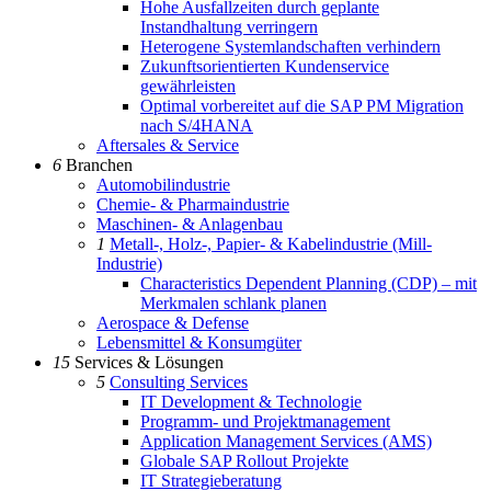
Hohe Ausfallzeiten durch geplante
Instandhaltung verringern
Heterogene Systemlandschaften verhindern
Zukunftsorientierten Kundenservice
gewährleisten
Optimal vorbereitet auf die SAP PM Migration
nach S/4HANA
Aftersales & Service
6
Branchen
Automobilindustrie
Chemie- & Pharmaindustrie
Maschinen- & Anlagenbau
1
Metall-, Holz-, Papier- & Kabelindustrie (Mill-
Industrie)
Characteristics Dependent Planning (CDP) – mit
Merkmalen schlank planen
Aerospace & Defense
Lebensmittel & Konsumgüter
15
Services & Lösungen
5
Consulting Services
IT Development & Technologie
Programm- und Projektmanagement
Application Management Services (AMS)
Globale SAP Rollout Projekte
IT Strategieberatung