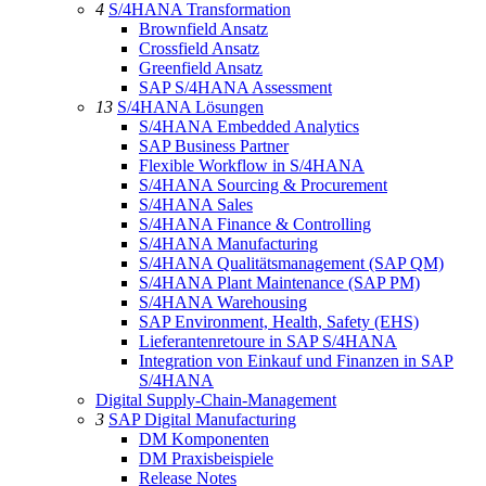
4
S/4HANA Transformation
Brownfield Ansatz
Crossfield Ansatz
Greenfield Ansatz
SAP S/4HANA Assessment
13
S/4HANA Lösungen
S/4HANA Embedded Analytics
SAP Business Partner
Flexible Workflow in S/4HANA
S/4HANA Sourcing & Procurement
S/4HANA Sales
S/4HANA Finance & Controlling
S/4HANA Manufacturing
S/4HANA Qualitätsmanagement (SAP QM)
S/4HANA Plant Maintenance (SAP PM)
S/4HANA Warehousing
SAP Environment, Health, Safety (EHS)
Lieferantenretoure in SAP S/4HANA
Integration von Einkauf und Finanzen in SAP
S/4HANA
Digital Supply-Chain-Management
3
SAP Digital Manufacturing
DM Komponenten
DM Praxisbeispiele
Release Notes