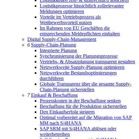
Logistikketten zoll- & strafrechtlich absichern
Logistikprozesse hinsichtlich zollrelevanter
Meldungen optimieren
Vorteile im Vertriebsprozess als
Wettbewerbsvorteil nutzen
Im Rahmen von EU Geschäften die
entsprechenden Meldepflichten einhalten
Digital Supply-Chain-Management
6
Supply-Chain-Planung
Integrierte Planung
Synchronisierung der Planungsprozesse
Vertriebs- & Absatzplanung transparent gestalten
Netzwerkweite Supply-Planung optimieren
Netzwerkweite Bestandsoptimierungen
durchführen
Globale Transparenz über die gesamte Supply-
Chain-Planung sicherstellen
7
Einkauf & Beschaffung
Prozesskosten in der Beschaffung senken
Beschaffung für die Produktion sicherstellen
Den Einkaufserfolg steigern
Optimal vorbereitet auf die Migration von SAP
MM nach S/4HANA
SAP SRM mit S/4HANA ablösen oder
weiterbetreiben