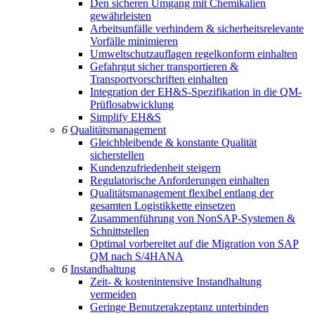
Den sicheren Umgang mit Chemikalien
gewährleisten
Arbeitsunfälle verhindern & sicherheitsrelevante
Vorfälle minimieren
Umweltschutzauflagen regelkonform einhalten
Gefahrgut sicher transportieren &
Transportvorschriften einhalten
Integration der EH&S-Spezifikation in die QM-
Prüflosabwicklung
Simplify EH&S
6
Qualitätsmanagement
Gleichbleibende & konstante Qualität
sicherstellen
Kundenzufriedenheit steigern
Regulatorische Anforderungen einhalten
Qualitätsmanagement flexibel entlang der
gesamten Logistikkette einsetzen
Zusammenführung von NonSAP-Systemen &
Schnittstellen
Optimal vorbereitet auf die Migration von SAP
QM nach S/4HANA
6
Instandhaltung
Zeit- & kostenintensive Instandhaltung
vermeiden
Geringe Benutzerakzeptanz unterbinden