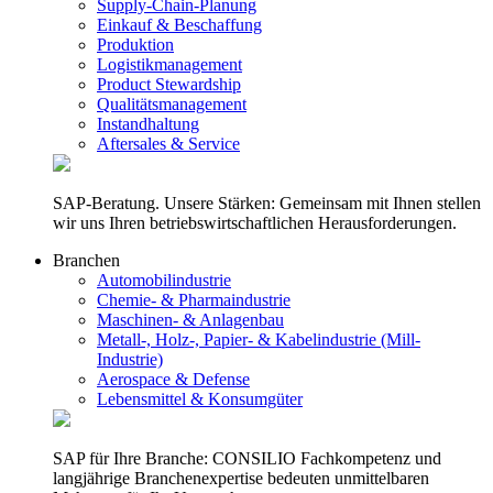
Supply-Chain-Planung
Einkauf & Beschaffung
Produktion
Logistikmanagement
Product Stewardship
Qualitätsmanagement
Instandhaltung
Aftersales & Service
SAP-Beratung. Unsere Stärken: Gemeinsam mit Ihnen stellen
wir uns Ihren betriebswirtschaftlichen Herausforderungen.
Branchen
Automobilindustrie
Chemie- & Pharmaindustrie
Maschinen- & Anlagenbau
Metall-, Holz-, Papier- & Kabelindustrie (Mill-
Industrie)
Aerospace & Defense
Lebensmittel & Konsumgüter
SAP für Ihre Branche: CONSILIO Fachkompetenz und
langjährige Branchenexpertise bedeuten unmittelbaren