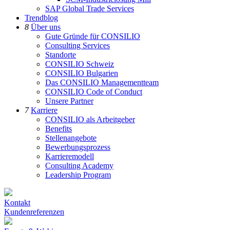
SAP Global Trade Services
Trendblog
8
Über uns
Gute Gründe für CONSILIO
Consulting Services
Standorte
CONSILIO Schweiz
CONSILIO Bulgarien
Das CONSILIO Managementteam
CONSILIO Code of Conduct
Unsere Partner
7
Karriere
CONSILIO als Arbeitgeber
Benefits
Stellenangebote
Bewerbungsprozess
Karrieremodell
Consulting Academy
Leadership Program
Kontakt
Kundenreferenzen