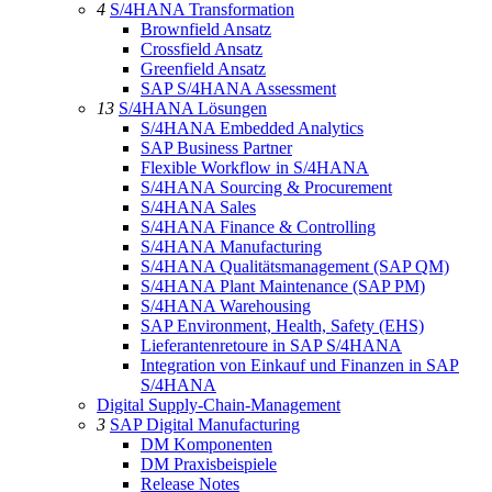
4
S/4HANA Transformation
Brownfield Ansatz
Crossfield Ansatz
Greenfield Ansatz
SAP S/4HANA Assessment
13
S/4HANA Lösungen
S/4HANA Embedded Analytics
SAP Business Partner
Flexible Workflow in S/4HANA
S/4HANA Sourcing & Procurement
S/4HANA Sales
S/4HANA Finance & Controlling
S/4HANA Manufacturing
S/4HANA Qualitätsmanagement (SAP QM)
S/4HANA Plant Maintenance (SAP PM)
S/4HANA Warehousing
SAP Environment, Health, Safety (EHS)
Lieferantenretoure in SAP S/4HANA
Integration von Einkauf und Finanzen in SAP
S/4HANA
Digital Supply-Chain-Management
3
SAP Digital Manufacturing
DM Komponenten
DM Praxisbeispiele
Release Notes