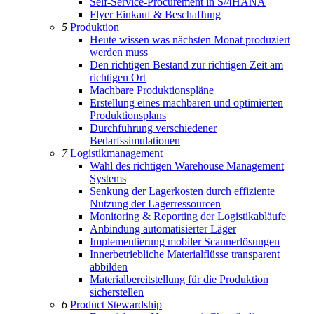
Self-Service-Procurement in S/4HANA
Flyer Einkauf & Beschaffung
5
Produktion
Heute wissen was nächsten Monat produziert
werden muss
Den richtigen Bestand zur richtigen Zeit am
richtigen Ort
Machbare Produktionspläne
Erstellung eines machbaren und optimierten
Produktionsplans
Durchführung verschiedener
Bedarfssimulationen
7
Logistikmanagement
Wahl des richtigen Warehouse Management
Systems
Senkung der Lagerkosten durch effiziente
Nutzung der Lagerressourcen
Monitoring & Reporting der Logistikabläufe
Anbindung automatisierter Läger
Implementierung mobiler Scannerlösungen
Innerbetriebliche Materialflüsse transparent
abbilden
Materialbereitstellung für die Produktion
sicherstellen
6
Product Stewardship