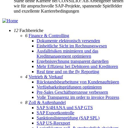
Starte deine Karriere bei CONSILIO: Als Arbeitgeber stehen
wir für anspruchsvolle SAP-Projekte, spannende Spielfelder
und exzellente Karrierebedingungen
12
Fachbereiche
6
Finance & Controlling
Dokumente elektronisch versenden
Einheitliche Sicht im Rechnungswesen
Ausfallrisiken minimieren und das
Kreditmanagement optimieren
Ergebnisrechnung transparent darstellen
Mehr Effizienz bei Debitoren und Kreditoren
Real time und on the fly Reporting
4
Vertrieb & Verkauf
Rückstandsbearbeitung von Kundenaufträgen
Verfügbarkeitsprüfungen optimieren
Pre-Sales Geschäftsprozesse verbessern
Volle Transparenz im order to invoice Prozess
8
Zoll & Außenhandel
SAP S/4HANA und SAP GTS
SAP Exportkontrolle
Sanktionslistenprüfung (SAP SPL)
SAP US-Reexport