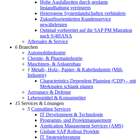
Hohe Ausfallzeiten durch geplante
Instandhaltung verringern
Heterogene Systemlandschaften verhindern
Zukunftsorientierten Kundenservice
gewährleisten
Optimal vorbereitet auf die SAP PM Migration
nach S/4HANA
Aftersales & Service
6
Branchen
Automobilindustrie
Chemie- & Pharmaindustrie
Maschinen- & Anlagenbau
1
Metall-, Holz-, Papier- & Kabelindustrie (Mill-
Industrie)
Characteristics Dependent Planning (CDP) – mit
Merkmalen schlank planen
Aerospace & Defense
Lebensmittel & Konsumgüter
15
Services & Lösungen
5
Consulting Services
IT Development & Technologie
Programm- und Projektmanagement
Application Management Services (AMS)
Globale SAP Rollout Projekte
IT Strategieberatung