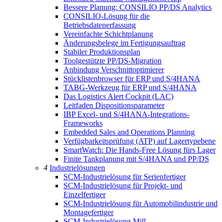
Bessere Planung: CONSILIO PP/DS Analytics
CONSILIO-Lösung für die
Betriebsdatenerfassung
Vereinfachte Schichtplanung
Änderungsbelege im Fertigungsauftrag
Stabiler Produktionsplan
Toolgestützte PP/DS-Migration
Anbindung Verschnittoptimierer
Stücklistenbrowser für ERP und S/4HANA
TABG-Werkzeug für ERP und S/4HANA
Das Logistics Alert Cockpit (LAC)
Leitfaden Dispositionsparameter
IBP Excel- und S/4HANA-Integrations-
Frameworks
Embedded Sales and Operations Planning
Verfügbarkeitsprüfung (ATP) auf Lagertypebene
SmartWatch: Die Hands-Free Lösung fürs Lager
Finite Tankplanung mit S/4HANA und PP/DS
4
Industrielösungen
SCM-Industrielösung für Serienfertiger
SCM-Industrielösung für Projekt- und
Einzelfertiger
SCM-Industrielösung für Automobilindustrie und
Montagefertiger
SCM-Industrielösung Mill