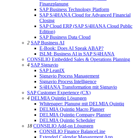
Finanzplanung
SAP Business Technology Platform
SAP S/4HANA Cloud for Advanced Financial
Closing
SAP Cloud ERP (SAP S/4HANA Cloud Public
Edition)
SAP Business Data Cloud
2
SAP Business AI
E-Book: Does AI Speak ABAP?
ISLM: Business AI in SAP S/4HANA
CONSILIO Embedded Sales & Operations Planning
4
SAP Signavio
SAP LeanIX
Signavio Process Management
Signavio Process Intelligence
S/4HANA Transformation mit Signavio
SAP Customer Experience (CX)
4
DELMIA Quintiq Lösungen
Whitepaper: Planung mit DELMIA Quintiq
DELMIA Quintiq Macro Planner
DELMIA Quintiq Company Planner
DELMIA Quintiq Scheduler
18
CONSILIO Add-on Lösungen
CONSILIO Finance BalanceLine
Extended Calendar Management App