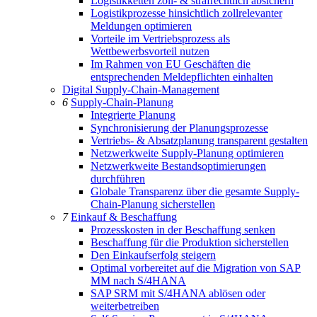
Logistikketten zoll- & strafrechtlich absichern
Logistikprozesse hinsichtlich zollrelevanter
Meldungen optimieren
Vorteile im Vertriebsprozess als
Wettbewerbsvorteil nutzen
Im Rahmen von EU Geschäften die
entsprechenden Meldepflichten einhalten
Digital Supply-Chain-Management
6
Supply-Chain-Planung
Integrierte Planung
Synchronisierung der Planungsprozesse
Vertriebs- & Absatzplanung transparent gestalten
Netzwerkweite Supply-Planung optimieren
Netzwerkweite Bestandsoptimierungen
durchführen
Globale Transparenz über die gesamte Supply-
Chain-Planung sicherstellen
7
Einkauf & Beschaffung
Prozesskosten in der Beschaffung senken
Beschaffung für die Produktion sicherstellen
Den Einkaufserfolg steigern
Optimal vorbereitet auf die Migration von SAP
MM nach S/4HANA
SAP SRM mit S/4HANA ablösen oder
weiterbetreiben