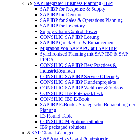
19
SAP Integrated Business Planning (IBP)
SAP IBP for Response & Supply
SAP IBP for Demand
SAP IBP for Sales & Operations Planning
SAP IBP for Inventory
Supply Chain Control Tower
CONSILIO SAP IBP Lösung
SAP IBP Quick Start & Enhancement
Migration von SAP APO auf SAP IBP
Synchronized Planning mit SAP IBP & SAP
PP/DS
CONSILIO SAP IBP Best Practices &
Industrielösungen
CONSILIO SAP IBP Service Offerings
CONSILIO SAP IBP Kundenprojekte
CONSILIO SAP IBP Webinare & Videos
CONSILIO IBP Potenzialcheck
CONSILIO IBP E-Book
SAP IBP E-Book - Strategische Betrachtung der
Planung
E3 Round Table
CONSILIO Migrationsleitfaden
IBP packaged solutions
5
SAP Cloud Lösungen
SAP Analytics Cloud & integrierte