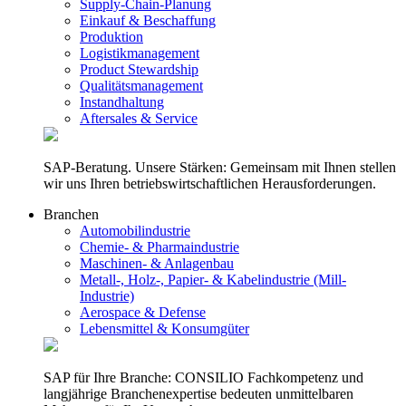
Supply-Chain-Planung
Einkauf & Beschaffung
Produktion
Logistikmanagement
Product Stewardship
Qualitätsmanagement
Instandhaltung
Aftersales & Service
SAP-Beratung. Unsere Stärken: Gemeinsam mit Ihnen stellen
wir uns Ihren betriebswirtschaftlichen Herausforderungen.
Branchen
Automobilindustrie
Chemie- & Pharmaindustrie
Maschinen- & Anlagenbau
Metall-, Holz-, Papier- & Kabelindustrie (Mill-
Industrie)
Aerospace & Defense
Lebensmittel & Konsumgüter
SAP für Ihre Branche: CONSILIO Fachkompetenz und
langjährige Branchenexpertise bedeuten unmittelbaren