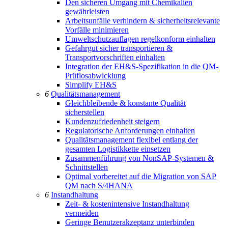
Den sicheren Umgang mit Chemikalien
gewährleisten
Arbeitsunfälle verhindern & sicherheitsrelevante
Vorfälle minimieren
Umweltschutzauflagen regelkonform einhalten
Gefahrgut sicher transportieren &
Transportvorschriften einhalten
Integration der EH&S-Spezifikation in die QM-
Prüflosabwicklung
Simplify EH&S
6
Qualitätsmanagement
Gleichbleibende & konstante Qualität
sicherstellen
Kundenzufriedenheit steigern
Regulatorische Anforderungen einhalten
Qualitätsmanagement flexibel entlang der
gesamten Logistikkette einsetzen
Zusammenführung von NonSAP-Systemen &
Schnittstellen
Optimal vorbereitet auf die Migration von SAP
QM nach S/4HANA
6
Instandhaltung
Zeit- & kostenintensive Instandhaltung
vermeiden
Geringe Benutzerakzeptanz unterbinden