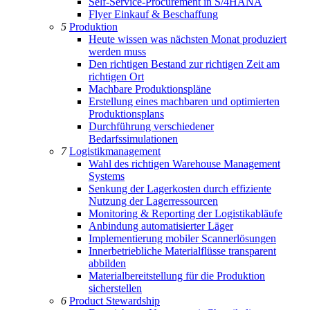
Self-Service-Procurement in S/4HANA
Flyer Einkauf & Beschaffung
5
Produktion
Heute wissen was nächsten Monat produziert
werden muss
Den richtigen Bestand zur richtigen Zeit am
richtigen Ort
Machbare Produktionspläne
Erstellung eines machbaren und optimierten
Produktionsplans
Durchführung verschiedener
Bedarfssimulationen
7
Logistikmanagement
Wahl des richtigen Warehouse Management
Systems
Senkung der Lagerkosten durch effiziente
Nutzung der Lagerressourcen
Monitoring & Reporting der Logistikabläufe
Anbindung automatisierter Läger
Implementierung mobiler Scannerlösungen
Innerbetriebliche Materialflüsse transparent
abbilden
Materialbereitstellung für die Produktion
sicherstellen
6
Product Stewardship