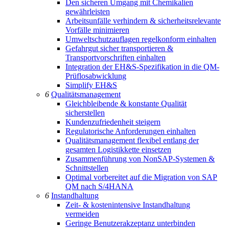
Den sicheren Umgang mit Chemikalien
gewährleisten
Arbeitsunfälle verhindern & sicherheitsrelevante
Vorfälle minimieren
Umweltschutzauflagen regelkonform einhalten
Gefahrgut sicher transportieren &
Transportvorschriften einhalten
Integration der EH&S-Spezifikation in die QM-
Prüflosabwicklung
Simplify EH&S
6
Qualitätsmanagement
Gleichbleibende & konstante Qualität
sicherstellen
Kundenzufriedenheit steigern
Regulatorische Anforderungen einhalten
Qualitätsmanagement flexibel entlang der
gesamten Logistikkette einsetzen
Zusammenführung von NonSAP-Systemen &
Schnittstellen
Optimal vorbereitet auf die Migration von SAP
QM nach S/4HANA
6
Instandhaltung
Zeit- & kostenintensive Instandhaltung
vermeiden
Geringe Benutzerakzeptanz unterbinden