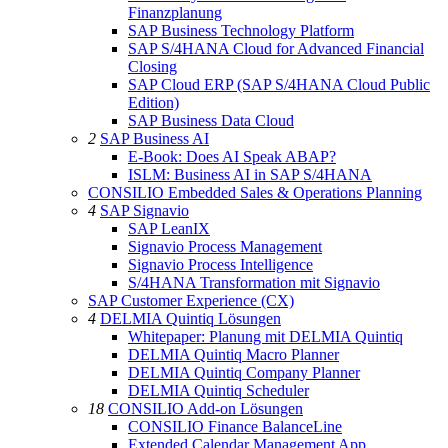
Finanzplanung
SAP Business Technology Platform
SAP S/4HANA Cloud for Advanced Financial
Closing
SAP Cloud ERP (SAP S/4HANA Cloud Public
Edition)
SAP Business Data Cloud
2
SAP Business AI
E-Book: Does AI Speak ABAP?
ISLM: Business AI in SAP S/4HANA
CONSILIO Embedded Sales & Operations Planning
4
SAP Signavio
SAP LeanIX
Signavio Process Management
Signavio Process Intelligence
S/4HANA Transformation mit Signavio
SAP Customer Experience (CX)
4
DELMIA Quintiq Lösungen
Whitepaper: Planung mit DELMIA Quintiq
DELMIA Quintiq Macro Planner
DELMIA Quintiq Company Planner
DELMIA Quintiq Scheduler
18
CONSILIO Add-on Lösungen
CONSILIO Finance BalanceLine
Extended Calendar Management App