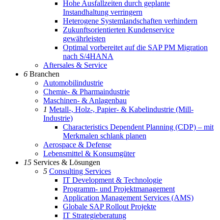
Hohe Ausfallzeiten durch geplante
Instandhaltung verringern
Heterogene Systemlandschaften verhindern
Zukunftsorientierten Kundenservice
gewährleisten
Optimal vorbereitet auf die SAP PM Migration
nach S/4HANA
Aftersales & Service
6
Branchen
Automobilindustrie
Chemie- & Pharmaindustrie
Maschinen- & Anlagenbau
1
Metall-, Holz-, Papier- & Kabelindustrie (Mill-
Industrie)
Characteristics Dependent Planning (CDP) – mit
Merkmalen schlank planen
Aerospace & Defense
Lebensmittel & Konsumgüter
15
Services & Lösungen
5
Consulting Services
IT Development & Technologie
Programm- und Projektmanagement
Application Management Services (AMS)
Globale SAP Rollout Projekte
IT Strategieberatung