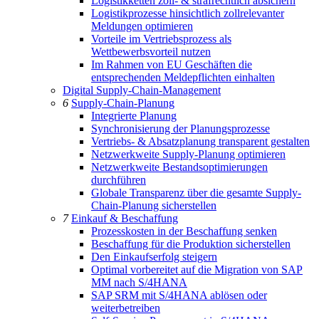
Logistikketten zoll- & strafrechtlich absichern
Logistikprozesse hinsichtlich zollrelevanter
Meldungen optimieren
Vorteile im Vertriebsprozess als
Wettbewerbsvorteil nutzen
Im Rahmen von EU Geschäften die
entsprechenden Meldepflichten einhalten
Digital Supply-Chain-Management
6
Supply-Chain-Planung
Integrierte Planung
Synchronisierung der Planungsprozesse
Vertriebs- & Absatzplanung transparent gestalten
Netzwerkweite Supply-Planung optimieren
Netzwerkweite Bestandsoptimierungen
durchführen
Globale Transparenz über die gesamte Supply-
Chain-Planung sicherstellen
7
Einkauf & Beschaffung
Prozesskosten in der Beschaffung senken
Beschaffung für die Produktion sicherstellen
Den Einkaufserfolg steigern
Optimal vorbereitet auf die Migration von SAP
MM nach S/4HANA
SAP SRM mit S/4HANA ablösen oder
weiterbetreiben