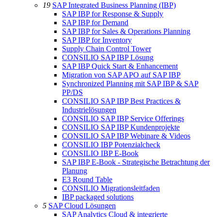
19
SAP Integrated Business Planning (IBP)
SAP IBP for Response & Supply
SAP IBP for Demand
SAP IBP for Sales & Operations Planning
SAP IBP for Inventory
Supply Chain Control Tower
CONSILIO SAP IBP Lösung
SAP IBP Quick Start & Enhancement
Migration von SAP APO auf SAP IBP
Synchronized Planning mit SAP IBP & SAP
PP/DS
CONSILIO SAP IBP Best Practices &
Industrielösungen
CONSILIO SAP IBP Service Offerings
CONSILIO SAP IBP Kundenprojekte
CONSILIO SAP IBP Webinare & Videos
CONSILIO IBP Potenzialcheck
CONSILIO IBP E-Book
SAP IBP E-Book - Strategische Betrachtung der
Planung
E3 Round Table
CONSILIO Migrationsleitfaden
IBP packaged solutions
5
SAP Cloud Lösungen
SAP Analytics Cloud & integrierte