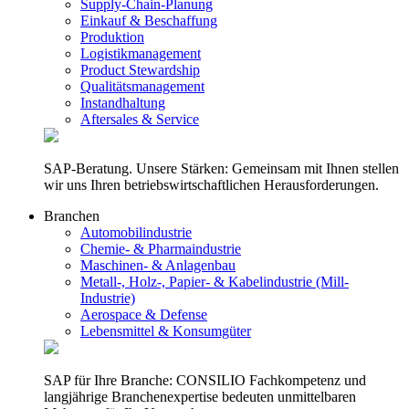
Supply-Chain-Planung
Einkauf & Beschaffung
Produktion
Logistikmanagement
Product Stewardship
Qualitätsmanagement
Instandhaltung
Aftersales & Service
SAP-Beratung. Unsere Stärken: Gemeinsam mit Ihnen stellen
wir uns Ihren betriebswirtschaftlichen Herausforderungen.
Branchen
Automobilindustrie
Chemie- & Pharmaindustrie
Maschinen- & Anlagenbau
Metall-, Holz-, Papier- & Kabelindustrie (Mill-
Industrie)
Aerospace & Defense
Lebensmittel & Konsumgüter
SAP für Ihre Branche: CONSILIO Fachkompetenz und
langjährige Branchenexpertise bedeuten unmittelbaren