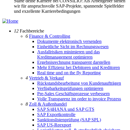
Starte deine Karriere bei CONSILIO: Als Arbeitgeber stehen
wir für anspruchsvolle SAP-Projekte, spannende Spielfelder
und exzellente Karrierebedingungen
12
Fachbereiche
6
Finance & Controlling
Dokumente elektronisch versenden
Einheitliche Sicht im Rechnungswesen
Ausfallrisiken minimieren und das
Kreditmanagement optimieren
Ergebnisrechnung transparent darstellen
Mehr Effizienz bei Debitoren und Kreditoren
Real time und on the fly Reporting
4
Vertrieb & Verkauf
Rückstandsbearbeitung von Kundenaufträgen
Verfügbarkeitsprüfungen optimieren
Pre-Sales Geschäftsprozesse verbessern
Volle Transparenz im order to invoice Prozess
8
Zoll & Außenhandel
SAP S/4HANA und SAP GTS
SAP Exportkontrolle
Sanktionslistenprüfung (SAP SPL)
SAP US-Reexport