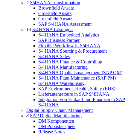
4
S/4HANA Transformation
Brownfield Ansatz
Crossfield Ansatz
Greenfield Ansatz
SAP S/4HANA Assessment
13
S/4HANA Lösungen
S/4HANA Embedded Analytics
SAP Business Partner
Flexible Workflow in S/4HANA
S/4HANA Sourcing & Procurement
S/4HANA Sales
S/4HANA Finance & Controlling
S/4HANA Manufacturing
S/4HANA Qualitätsmanagement (SAP QM)
S/4HANA Plant Maintenance (SAP PM)
S/4HANA Warehousing
SAP Environment, Health, Safety (EHS)
Lieferantenretoure in SAP S/4HANA
Integration von Einkauf und Finanzen in SAP
S/4HANA
Digital Supply-Chain-Management
3
SAP Digital Manufacturing
DM Komponenten
DM Praxisbeispiele
Release Notes