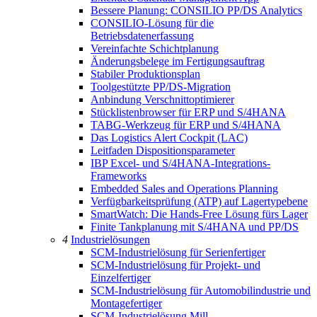
Bessere Planung: CONSILIO PP/DS Analytics
CONSILIO-Lösung für die
Betriebsdatenerfassung
Vereinfachte Schichtplanung
Änderungsbelege im Fertigungsauftrag
Stabiler Produktionsplan
Toolgestützte PP/DS-Migration
Anbindung Verschnittoptimierer
Stücklistenbrowser für ERP und S/4HANA
TABG-Werkzeug für ERP und S/4HANA
Das Logistics Alert Cockpit (LAC)
Leitfaden Dispositionsparameter
IBP Excel- und S/4HANA-Integrations-
Frameworks
Embedded Sales and Operations Planning
Verfügbarkeitsprüfung (ATP) auf Lagertypebene
SmartWatch: Die Hands-Free Lösung fürs Lager
Finite Tankplanung mit S/4HANA und PP/DS
4
Industrielösungen
SCM-Industrielösung für Serienfertiger
SCM-Industrielösung für Projekt- und
Einzelfertiger
SCM-Industrielösung für Automobilindustrie und
Montagefertiger
SCM-Industrielösung Mill