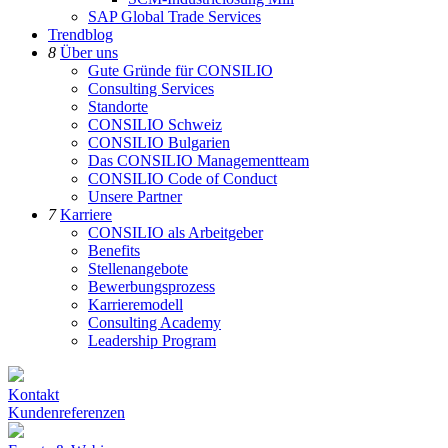
SAP Global Trade Services
Trendblog
8
Über uns
Gute Gründe für CONSILIO
Consulting Services
Standorte
CONSILIO Schweiz
CONSILIO Bulgarien
Das CONSILIO Managementteam
CONSILIO Code of Conduct
Unsere Partner
7
Karriere
CONSILIO als Arbeitgeber
Benefits
Stellenangebote
Bewerbungsprozess
Karrieremodell
Consulting Academy
Leadership Program
Kontakt
Kundenreferenzen