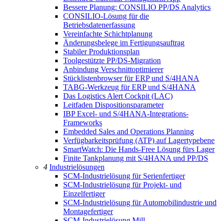
Bessere Planung: CONSILIO PP/DS Analytics
CONSILIO-Lösung für die
Betriebsdatenerfassung
Vereinfachte Schichtplanung
Änderungsbelege im Fertigungsauftrag
Stabiler Produktionsplan
Toolgestützte PP/DS-Migration
Anbindung Verschnittoptimierer
Stücklistenbrowser für ERP und S/4HANA
TABG-Werkzeug für ERP und S/4HANA
Das Logistics Alert Cockpit (LAC)
Leitfaden Dispositionsparameter
IBP Excel- und S/4HANA-Integrations-
Frameworks
Embedded Sales and Operations Planning
Verfügbarkeitsprüfung (ATP) auf Lagertypebene
SmartWatch: Die Hands-Free Lösung fürs Lager
Finite Tankplanung mit S/4HANA und PP/DS
4
Industrielösungen
SCM-Industrielösung für Serienfertiger
SCM-Industrielösung für Projekt- und
Einzelfertiger
SCM-Industrielösung für Automobilindustrie und
Montagefertiger
SCM-Industrielösung Mill