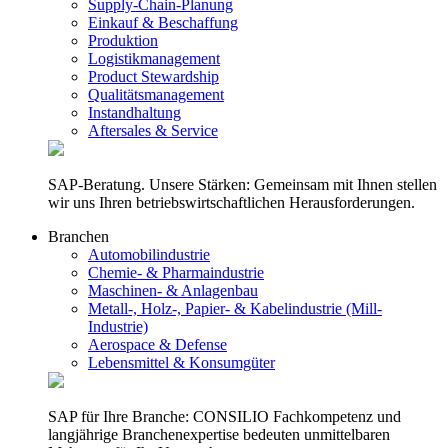
Supply-Chain-Planung
Einkauf & Beschaffung
Produktion
Logistikmanagement
Product Stewardship
Qualitätsmanagement
Instandhaltung
Aftersales & Service
SAP-Beratung. Unsere Stärken: Gemeinsam mit Ihnen stellen
wir uns Ihren betriebswirtschaftlichen Herausforderungen.
Branchen
Automobilindustrie
Chemie- & Pharmaindustrie
Maschinen- & Anlagenbau
Metall-, Holz-, Papier- & Kabelindustrie (Mill-
Industrie)
Aerospace & Defense
Lebensmittel & Konsumgüter
SAP für Ihre Branche: CONSILIO Fachkompetenz und
langjährige Branchenexpertise bedeuten unmittelbaren