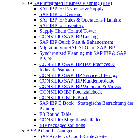
19
SAP Integrated Business Planning (IBP)
SAP IBP for Response & Supply
SAP IBP for Demand
SAP IBP for Sales & Operations Planning
SAP IBP for Inventory
Supply Chain Control Tower
CONSILIO SAP IBP Lösung
SAP IBP Quick Start & Enhancement
Migration von SAP APO auf SAP IBP
Synchronized Planning mit SAP IBP & SAP
PP/DS
CONSILIO SAP IBP Best Practices &
Industrielösungen
CONSILIO SAP IBP Service Offerings
CONSILIO SAP IBP Kundenprojekte
CONSILIO SAP IBP Webinare & Videos
CONSILIO IBP Potenzialcheck
CONSILIO IBP E-Book
SAP IBP E-Book - Strategische Betrachtung der
Planung
E3 Round Table
CONSILIO Migrationsleitfaden
IBP packaged solutions
5
SAP Cloud Lösungen
SAP Analytics Cloud & integrierte