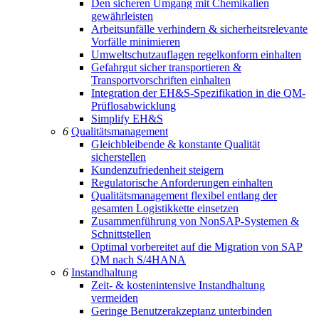
Den sicheren Umgang mit Chemikalien
gewährleisten
Arbeitsunfälle verhindern & sicherheitsrelevante
Vorfälle minimieren
Umweltschutzauflagen regelkonform einhalten
Gefahrgut sicher transportieren &
Transportvorschriften einhalten
Integration der EH&S-Spezifikation in die QM-
Prüflosabwicklung
Simplify EH&S
6
Qualitätsmanagement
Gleichbleibende & konstante Qualität
sicherstellen
Kundenzufriedenheit steigern
Regulatorische Anforderungen einhalten
Qualitätsmanagement flexibel entlang der
gesamten Logistikkette einsetzen
Zusammenführung von NonSAP-Systemen &
Schnittstellen
Optimal vorbereitet auf die Migration von SAP
QM nach S/4HANA
6
Instandhaltung
Zeit- & kostenintensive Instandhaltung
vermeiden
Geringe Benutzerakzeptanz unterbinden