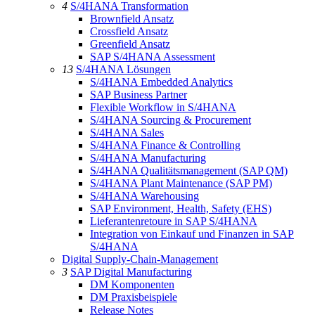
4
S/4HANA Transformation
Brownfield Ansatz
Crossfield Ansatz
Greenfield Ansatz
SAP S/4HANA Assessment
13
S/4HANA Lösungen
S/4HANA Embedded Analytics
SAP Business Partner
Flexible Workflow in S/4HANA
S/4HANA Sourcing & Procurement
S/4HANA Sales
S/4HANA Finance & Controlling
S/4HANA Manufacturing
S/4HANA Qualitätsmanagement (SAP QM)
S/4HANA Plant Maintenance (SAP PM)
S/4HANA Warehousing
SAP Environment, Health, Safety (EHS)
Lieferantenretoure in SAP S/4HANA
Integration von Einkauf und Finanzen in SAP
S/4HANA
Digital Supply-Chain-Management
3
SAP Digital Manufacturing
DM Komponenten
DM Praxisbeispiele
Release Notes