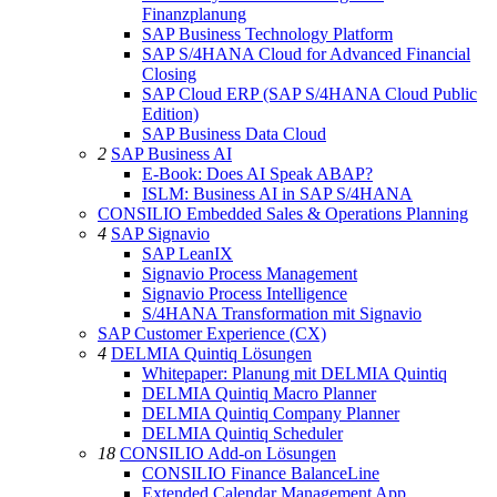
Finanzplanung
SAP Business Technology Platform
SAP S/4HANA Cloud for Advanced Financial
Closing
SAP Cloud ERP (SAP S/4HANA Cloud Public
Edition)
SAP Business Data Cloud
2
SAP Business AI
E-Book: Does AI Speak ABAP?
ISLM: Business AI in SAP S/4HANA
CONSILIO Embedded Sales & Operations Planning
4
SAP Signavio
SAP LeanIX
Signavio Process Management
Signavio Process Intelligence
S/4HANA Transformation mit Signavio
SAP Customer Experience (CX)
4
DELMIA Quintiq Lösungen
Whitepaper: Planung mit DELMIA Quintiq
DELMIA Quintiq Macro Planner
DELMIA Quintiq Company Planner
DELMIA Quintiq Scheduler
18
CONSILIO Add-on Lösungen
CONSILIO Finance BalanceLine
Extended Calendar Management App