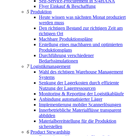
Self-Service-Procurement in S/4HANA
Flyer Einkauf & Beschaffung
5
Produktion
Heute wissen was nächsten Monat produziert
werden muss
Den richtigen Bestand zur richtigen Zeit am
richtigen Ort
Machbare Produktionspläne
Erstellung eines machbaren und optimierten
Produktionsplans
Durchführung verschiedener
Bedarfssimulationen
7
Logistikmanagement
Wahl des richtigen Warehouse Management
Systems
Senkung der Lagerkosten durch effiziente
Nutzung der Lagerressourcen
Monitoring & Reporting der Logistikabläufe
Anbindung automatisierter Läger
Implementierung mobiler Scannerlösungen
Innerbetriebliche Materialflüsse transparent
abbilden
Materialbereitstellung für die Produktion
sicherstellen
6
Product Stewardship