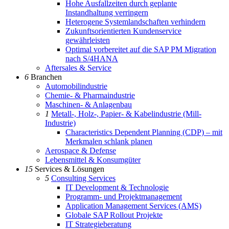
Hohe Ausfallzeiten durch geplante
Instandhaltung verringern
Heterogene Systemlandschaften verhindern
Zukunftsorientierten Kundenservice
gewährleisten
Optimal vorbereitet auf die SAP PM Migration
nach S/4HANA
Aftersales & Service
6
Branchen
Automobilindustrie
Chemie- & Pharmaindustrie
Maschinen- & Anlagenbau
1
Metall-, Holz-, Papier- & Kabelindustrie (Mill-
Industrie)
Characteristics Dependent Planning (CDP) – mit
Merkmalen schlank planen
Aerospace & Defense
Lebensmittel & Konsumgüter
15
Services & Lösungen
5
Consulting Services
IT Development & Technologie
Programm- und Projektmanagement
Application Management Services (AMS)
Globale SAP Rollout Projekte
IT Strategieberatung