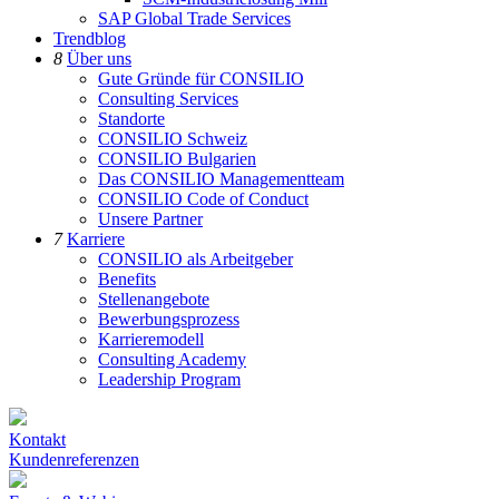
SAP Global Trade Services
Trendblog
8
Über uns
Gute Gründe für CONSILIO
Consulting Services
Standorte
CONSILIO Schweiz
CONSILIO Bulgarien
Das CONSILIO Managementteam
CONSILIO Code of Conduct
Unsere Partner
7
Karriere
CONSILIO als Arbeitgeber
Benefits
Stellenangebote
Bewerbungsprozess
Karrieremodell
Consulting Academy
Leadership Program
Kontakt
Kundenreferenzen