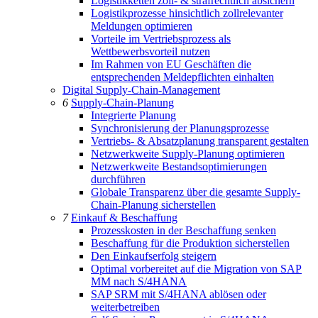
Logistikketten zoll- & strafrechtlich absichern
Logistikprozesse hinsichtlich zollrelevanter
Meldungen optimieren
Vorteile im Vertriebsprozess als
Wettbewerbsvorteil nutzen
Im Rahmen von EU Geschäften die
entsprechenden Meldepflichten einhalten
Digital Supply-Chain-Management
6
Supply-Chain-Planung
Integrierte Planung
Synchronisierung der Planungsprozesse
Vertriebs- & Absatzplanung transparent gestalten
Netzwerkweite Supply-Planung optimieren
Netzwerkweite Bestandsoptimierungen
durchführen
Globale Transparenz über die gesamte Supply-
Chain-Planung sicherstellen
7
Einkauf & Beschaffung
Prozesskosten in der Beschaffung senken
Beschaffung für die Produktion sicherstellen
Den Einkaufserfolg steigern
Optimal vorbereitet auf die Migration von SAP
MM nach S/4HANA
SAP SRM mit S/4HANA ablösen oder
weiterbetreiben