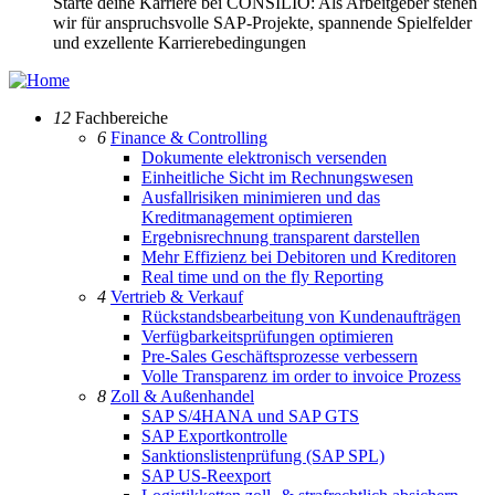
Starte deine Karriere bei CONSILIO: Als Arbeitgeber stehen
wir für anspruchsvolle SAP-Projekte, spannende Spielfelder
und exzellente Karrierebedingungen
12
Fachbereiche
6
Finance & Controlling
Dokumente elektronisch versenden
Einheitliche Sicht im Rechnungswesen
Ausfallrisiken minimieren und das
Kreditmanagement optimieren
Ergebnisrechnung transparent darstellen
Mehr Effizienz bei Debitoren und Kreditoren
Real time und on the fly Reporting
4
Vertrieb & Verkauf
Rückstandsbearbeitung von Kundenaufträgen
Verfügbarkeitsprüfungen optimieren
Pre-Sales Geschäftsprozesse verbessern
Volle Transparenz im order to invoice Prozess
8
Zoll & Außenhandel
SAP S/4HANA und SAP GTS
SAP Exportkontrolle
Sanktionslistenprüfung (SAP SPL)
SAP US-Reexport