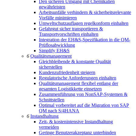
Den sicheren Umgang mit Chemikalien
gewährleisten
Arbeitsunfälle verhindern & sicherheitsrelevante
Vorfälle minimieren
Umweltschutzauflagen regelkonform einhalten
Gefahrgut sicher transportieren &
Transportvorschriften einhalten
Integration der EH&S-Spezifikation in die QM-
Prüflosabwicklung
Simplify EH&S
6
Qualitätsmanagement
Gleichbleibende & konstante Qualität
sicherstellen
Kundenzufriedenheit steigern
Regulatorische Anforderungen einhalten
Qualitätsmanagement flexibel entlang der
gesamten Logistikkette einsetzen
Zusammenführung von NonSAP-Systemen &
Schnittstellen
Optimal vorbereitet auf die Migration von SAP
QM nach S/4HANA
6
Instandhaltung
Zeit- & kostenintensive Instandhaltung
vermeiden
Geringe Benutzerakzeptanz unterbinden