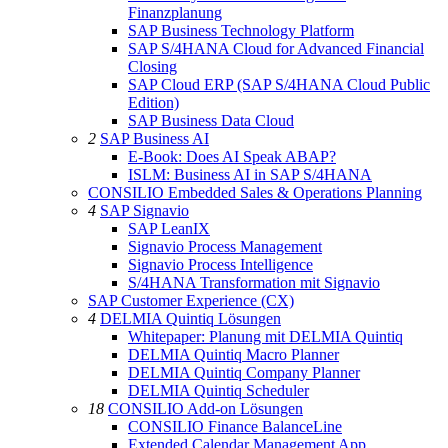
Finanzplanung
SAP Business Technology Platform
SAP S/4HANA Cloud for Advanced Financial
Closing
SAP Cloud ERP (SAP S/4HANA Cloud Public
Edition)
SAP Business Data Cloud
2
SAP Business AI
E-Book: Does AI Speak ABAP?
ISLM: Business AI in SAP S/4HANA
CONSILIO Embedded Sales & Operations Planning
4
SAP Signavio
SAP LeanIX
Signavio Process Management
Signavio Process Intelligence
S/4HANA Transformation mit Signavio
SAP Customer Experience (CX)
4
DELMIA Quintiq Lösungen
Whitepaper: Planung mit DELMIA Quintiq
DELMIA Quintiq Macro Planner
DELMIA Quintiq Company Planner
DELMIA Quintiq Scheduler
18
CONSILIO Add-on Lösungen
CONSILIO Finance BalanceLine
Extended Calendar Management App