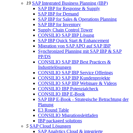
19
SAP Integrated Business Planning (IBP)
SAP IBP for Response & Supply
SAP IBP for Demand
SAP IBP for Sales & Operations Planning
SAP IBP for Inventory
Supply Chain Control Tower
CONSILIO SAP IBP Lösung
SAP IBP Quick Start & Enhancement
Migration von SAP APO auf SAP IBP
Synchronized Planning mit SAP IBP & SAP
PP/DS
CONSILIO SAP IBP Best Practices &
Industrielösungen
CONSILIO SAP IBP Service Offerings
CONSILIO SAP IBP Kundenprojekte
CONSILIO SAP IBP Webinare & Videos
CONSILIO IBP Potenzialcheck
CONSILIO IBP E-Book
SAP IBP E-Book - Strategische Betrachtung der
Planung
E3 Round Table
CONSILIO Migrationsleitfaden
IBP packaged solutions
5
SAP Cloud Lösungen
SAP Analytics Cloud & integrierte