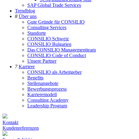
SAP Global Trade Services
Trendblog
8
Über uns
Gute Gründe für CONSILIO
Consulting Services
Standorte
CONSILIO Schweiz
CONSILIO Bulgarien
Das CONSILIO Managementteam
CONSILIO Code of Conduct
Unsere Partner
7
Karriere
CONSILIO als Arbeitgeber
Benefits
Stellenangebote
Bewerbungsprozess
Karrieremodell
Consulting Academy
Leadership Program
Kontakt
Kundenreferenzen