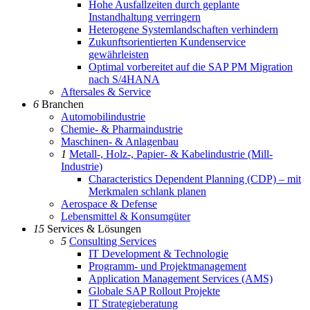
Hohe Ausfallzeiten durch geplante
Instandhaltung verringern
Heterogene Systemlandschaften verhindern
Zukunftsorientierten Kundenservice
gewährleisten
Optimal vorbereitet auf die SAP PM Migration
nach S/4HANA
Aftersales & Service
6
Branchen
Automobilindustrie
Chemie- & Pharmaindustrie
Maschinen- & Anlagenbau
1
Metall-, Holz-, Papier- & Kabelindustrie (Mill-
Industrie)
Characteristics Dependent Planning (CDP) – mit
Merkmalen schlank planen
Aerospace & Defense
Lebensmittel & Konsumgüter
15
Services & Lösungen
5
Consulting Services
IT Development & Technologie
Programm- und Projektmanagement
Application Management Services (AMS)
Globale SAP Rollout Projekte
IT Strategieberatung