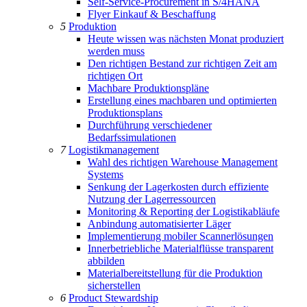
Self-Service-Procurement in S/4HANA
Flyer Einkauf & Beschaffung
5
Produktion
Heute wissen was nächsten Monat produziert
werden muss
Den richtigen Bestand zur richtigen Zeit am
richtigen Ort
Machbare Produktionspläne
Erstellung eines machbaren und optimierten
Produktionsplans
Durchführung verschiedener
Bedarfssimulationen
7
Logistikmanagement
Wahl des richtigen Warehouse Management
Systems
Senkung der Lagerkosten durch effiziente
Nutzung der Lagerressourcen
Monitoring & Reporting der Logistikabläufe
Anbindung automatisierter Läger
Implementierung mobiler Scannerlösungen
Innerbetriebliche Materialflüsse transparent
abbilden
Materialbereitstellung für die Produktion
sicherstellen
6
Product Stewardship