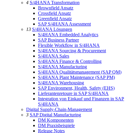
4
S/4HANA Transformation
Brownfield Ansatz
Crossfield Ansatz
Greenfield Ansatz
SAP S/4HANA Assessment
13
S/4HANA Lösungen
S/4HANA Embedded Analytics
SAP Business Partner
Flexible Workflow in S/4HANA
S/4HANA Sourcing & Procurement
S/4HANA Sales
S/4HANA Finance & Controlling
S/4HANA Manufacturing
S/4HANA Qualitätsmanagement (SAP QM)
S/4HANA Plant Maintenance (SAP PM)
S/4HANA Warehousing
SAP Environment, Health, Safety (EHS)
Lieferantenretoure in SAP S/4HANA
Integration von Einkauf und Finanzen in SAP
S/4HANA
Digital Supply-Chain-Management
3
SAP Digital Manufacturing
DM Komponenten
DM Praxisbeispiele
Release Notes