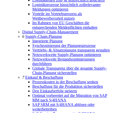
Logistikketten zoll- & strafrechtlich absichern
Logistikprozesse hinsichtlich zollrelevanter
Meldungen optimieren
Vorteile im Vertriebsprozess als
Wettbewerbsvorteil nutzen
Im Rahmen von EU Geschäften die
entsprechenden Meldepflichten einhalten
Digital Supply-Chain-Management
6
Supply-Chain-Planung
Integrierte Planung
Synchronisierung der Planungsprozesse
Vertriebs- & Absatzplanung transparent gestalten
Netzwerkweite Supply-Planung optimieren
Netzwerkweite Bestandsoptimierungen
durchführen
Globale Transparenz über die gesamte Supply-
Chain-Planung sicherstellen
7
Einkauf & Beschaffung
Prozesskosten in der Beschaffung senken
Beschaffung für die Produktion sicherstellen
Den Einkaufserfolg steigern
Optimal vorbereitet auf die Migration von SAP
MM nach S/4HANA
SAP SRM mit S/4HANA ablösen oder
weiterbetreiben