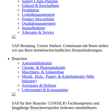
Supply-Chain-Planung
Einkauf & Beschaffung
Produktion
Logistikmanagement
Product Stewardship
Qualitätsmanagement
Instandhaltung
Aftersales & Service
SAP-Beratung. Unsere Stärken: Gemeinsam mit Ihnen stellen
wir uns Ihren betriebswirtschaftlichen Herausforderungen.
Branchen
Automobilindustrie
Chemie- & Pharmaindustrie
Maschinen- & Anlagenbau
Metall-, Holz-, Papier- & Kabelindustrie (Mill-
Industrie)
Aerospace & Defense
Lebensmittel & Konsumgüter
SAP für Ihre Branche: CONSILIO Fachkompetenz und
langjährige Branchenexpertise bedeuten unmittelbaren