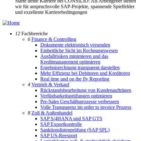
Starte deine Karriere bei CONSILIO: Als Arbeitgeber stehen
wir für anspruchsvolle SAP-Projekte, spannende Spielfelder
und exzellente Karrierebedingungen
12
Fachbereiche
6
Finance & Controlling
Dokumente elektronisch versenden
Einheitliche Sicht im Rechnungswesen
Ausfallrisiken minimieren und das
Kreditmanagement optimieren
Ergebnisrechnung transparent darstellen
Mehr Effizienz bei Debitoren und Kreditoren
Real time und on the fly Reporting
4
Vertrieb & Verkauf
Rückstandsbearbeitung von Kundenaufträgen
Verfügbarkeitsprüfungen optimieren
Pre-Sales Geschäftsprozesse verbessern
Volle Transparenz im order to invoice Prozess
8
Zoll & Außenhandel
SAP S/4HANA und SAP GTS
SAP Exportkontrolle
Sanktionslistenprüfung (SAP SPL)
SAP US-Reexport