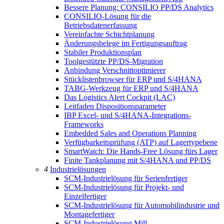
Bessere Planung: CONSILIO PP/DS Analytics
CONSILIO-Lösung für die
Betriebsdatenerfassung
Vereinfachte Schichtplanung
Änderungsbelege im Fertigungsauftrag
Stabiler Produktionsplan
Toolgestützte PP/DS-Migration
Anbindung Verschnittoptimierer
Stücklistenbrowser für ERP und S/4HANA
TABG-Werkzeug für ERP und S/4HANA
Das Logistics Alert Cockpit (LAC)
Leitfaden Dispositionsparameter
IBP Excel- und S/4HANA-Integrations-
Frameworks
Embedded Sales and Operations Planning
Verfügbarkeitsprüfung (ATP) auf Lagertypebene
SmartWatch: Die Hands-Free Lösung fürs Lager
Finite Tankplanung mit S/4HANA und PP/DS
4
Industrielösungen
SCM-Industrielösung für Serienfertiger
SCM-Industrielösung für Projekt- und
Einzelfertiger
SCM-Industrielösung für Automobilindustrie und
Montagefertiger
SCM-Industrielösung Mill