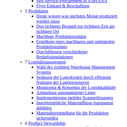
Self-Service-Procurement in S/4HANA
Flyer Einkauf & Beschaffung
5
Produktion
Heute wissen was nächsten Monat produziert
werden muss
Den richtigen Bestand zur richtigen Zeit am
richtigen Ort
Machbare Produktionspläne
Erstellung eines machbaren und optimierten
Produktionsplans
Durchführung verschiedener
Bedarfssimulationen
7
Logistikmanagement
Wahl des richtigen Warehouse Management
Systems
Senkung der Lagerkosten durch effiziente
Nutzung der Lagerressourcen
Monitoring & Reporting der Logistikabläufe
Anbindung automatisierter Läger
Implementierung mobiler Scannerlösungen
Innerbetriebliche Materialflüsse transparent
abbilden
Materialbereitstellung für die Produktion
sicherstellen
6
Product Stewardship