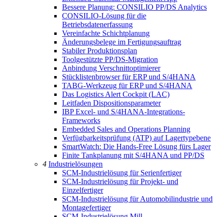
Bessere Planung: CONSILIO PP/DS Analytics
CONSILIO-Lösung für die
Betriebsdatenerfassung
Vereinfachte Schichtplanung
Änderungsbelege im Fertigungsauftrag
Stabiler Produktionsplan
Toolgestützte PP/DS-Migration
Anbindung Verschnittoptimierer
Stücklistenbrowser für ERP und S/4HANA
TABG-Werkzeug für ERP und S/4HANA
Das Logistics Alert Cockpit (LAC)
Leitfaden Dispositionsparameter
IBP Excel- und S/4HANA-Integrations-
Frameworks
Embedded Sales and Operations Planning
Verfügbarkeitsprüfung (ATP) auf Lagertypebene
SmartWatch: Die Hands-Free Lösung fürs Lager
Finite Tankplanung mit S/4HANA und PP/DS
4
Industrielösungen
SCM-Industrielösung für Serienfertiger
SCM-Industrielösung für Projekt- und
Einzelfertiger
SCM-Industrielösung für Automobilindustrie und
Montagefertiger
SCM-Industrielösung Mill