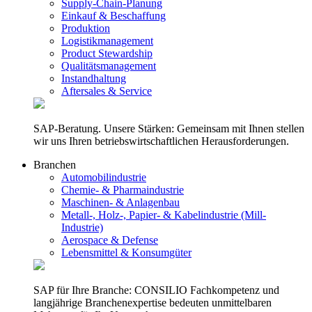
Supply-Chain-Planung
Einkauf & Beschaffung
Produktion
Logistikmanagement
Product Stewardship
Qualitätsmanagement
Instandhaltung
Aftersales & Service
SAP-Beratung. Unsere Stärken: Gemeinsam mit Ihnen stellen
wir uns Ihren betriebswirtschaftlichen Herausforderungen.
Branchen
Automobilindustrie
Chemie- & Pharmaindustrie
Maschinen- & Anlagenbau
Metall-, Holz-, Papier- & Kabelindustrie (Mill-
Industrie)
Aerospace & Defense
Lebensmittel & Konsumgüter
SAP für Ihre Branche: CONSILIO Fachkompetenz und
langjährige Branchenexpertise bedeuten unmittelbaren