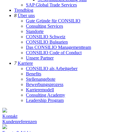
SAP Global Trade Services
Trendblog
8
Über uns
Gute Gründe für CONSILIO
Consulting Services
Standorte
CONSILIO Schweiz
CONSILIO Bulgarien
Das CONSILIO Managementteam
CONSILIO Code of Conduct
Unsere Partner
7
Karriere
CONSILIO als Arbeitgeber
Benefits
Stellenangebote
Bewerbungsprozess
Karrieremodell
Consulting Academy
Leadership Program
Kontakt
Kundenreferenzen