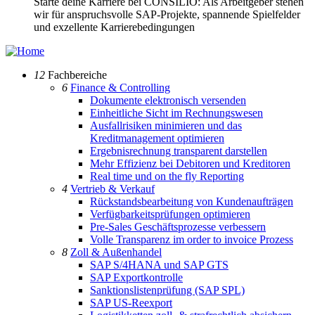
Starte deine Karriere bei CONSILIO: Als Arbeitgeber stehen
wir für anspruchsvolle SAP-Projekte, spannende Spielfelder
und exzellente Karrierebedingungen
12
Fachbereiche
6
Finance & Controlling
Dokumente elektronisch versenden
Einheitliche Sicht im Rechnungswesen
Ausfallrisiken minimieren und das
Kreditmanagement optimieren
Ergebnisrechnung transparent darstellen
Mehr Effizienz bei Debitoren und Kreditoren
Real time und on the fly Reporting
4
Vertrieb & Verkauf
Rückstandsbearbeitung von Kundenaufträgen
Verfügbarkeitsprüfungen optimieren
Pre-Sales Geschäftsprozesse verbessern
Volle Transparenz im order to invoice Prozess
8
Zoll & Außenhandel
SAP S/4HANA und SAP GTS
SAP Exportkontrolle
Sanktionslistenprüfung (SAP SPL)
SAP US-Reexport