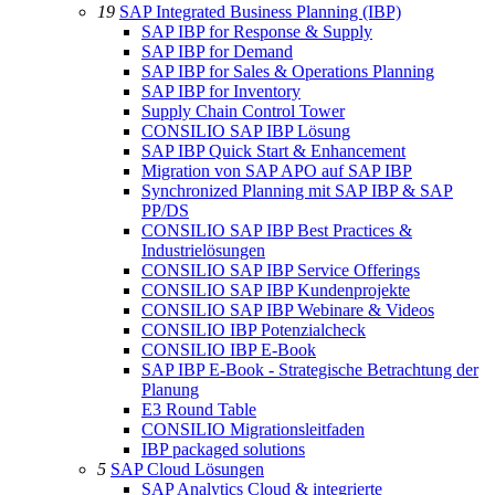
19
SAP Integrated Business Planning (IBP)
SAP IBP for Response & Supply
SAP IBP for Demand
SAP IBP for Sales & Operations Planning
SAP IBP for Inventory
Supply Chain Control Tower
CONSILIO SAP IBP Lösung
SAP IBP Quick Start & Enhancement
Migration von SAP APO auf SAP IBP
Synchronized Planning mit SAP IBP & SAP
PP/DS
CONSILIO SAP IBP Best Practices &
Industrielösungen
CONSILIO SAP IBP Service Offerings
CONSILIO SAP IBP Kundenprojekte
CONSILIO SAP IBP Webinare & Videos
CONSILIO IBP Potenzialcheck
CONSILIO IBP E-Book
SAP IBP E-Book - Strategische Betrachtung der
Planung
E3 Round Table
CONSILIO Migrationsleitfaden
IBP packaged solutions
5
SAP Cloud Lösungen
SAP Analytics Cloud & integrierte