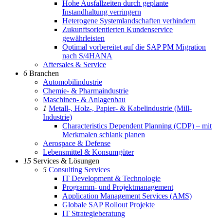
Hohe Ausfallzeiten durch geplante
Instandhaltung verringern
Heterogene Systemlandschaften verhindern
Zukunftsorientierten Kundenservice
gewährleisten
Optimal vorbereitet auf die SAP PM Migration
nach S/4HANA
Aftersales & Service
6
Branchen
Automobilindustrie
Chemie- & Pharmaindustrie
Maschinen- & Anlagenbau
1
Metall-, Holz-, Papier- & Kabelindustrie (Mill-
Industrie)
Characteristics Dependent Planning (CDP) – mit
Merkmalen schlank planen
Aerospace & Defense
Lebensmittel & Konsumgüter
15
Services & Lösungen
5
Consulting Services
IT Development & Technologie
Programm- und Projektmanagement
Application Management Services (AMS)
Globale SAP Rollout Projekte
IT Strategieberatung