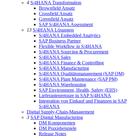
4
S/4HANA Transformation
Brownfield Ansatz
Crossfield Ansatz
Greenfield Ansatz
SAP S/4HANA Assessment
13
S/4HANA Lösungen
S/4HANA Embedded Analytics
SAP Business Partner
Flexible Workflow in S/4HANA
S/4HANA Sourcing & Procurement
S/4HANA Sales
S/4HANA Finance & Controlling
S/4HANA Manufacturing
S/4HANA Qualitätsmanagement (SAP QM)
S/4HANA Plant Maintenance (SAP PM)
S/4HANA Warehousing
SAP Environment, Health, Safety (EHS)
Lieferantenretoure in SAP S/4HANA
Integration von Einkauf und Finanzen in SAP
S/4HANA
Digital Supply-Chain-Management
3
SAP Digital Manufacturing
DM Komponenten
DM Praxisbeispiele
Release Notes