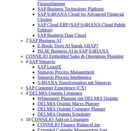
Finanzplanung
SAP Business Technology Platform
SAP S/4HANA Cloud for Advanced Financial
Closing
SAP Cloud ERP (SAP S/4HANA Cloud Public
Edition)
SAP Business Data Cloud
2
SAP Business AI
E-Book: Does AI Speak ABAP?
ISLM: Business AI in SAP S/4HANA
CONSILIO Embedded Sales & Operations Planning
4
SAP Signavio
SAP LeanIX
Signavio Process Management
Signavio Process Intelligence
S/4HANA Transformation mit Signavio
SAP Customer Experience (CX)
4
DELMIA Quintiq Lösungen
Whitepaper: Planung mit DELMIA Quintiq
DELMIA Quintiq Macro Planner
DELMIA Quintiq Company Planner
DELMIA Quintiq Scheduler
18
CONSILIO Add-on Lösungen
CONSILIO Finance BalanceLine
Extended Calendar Management App