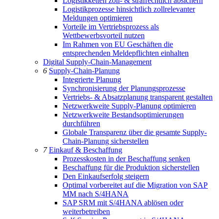
Logistikketten zoll- & strafrechtlich absichern
Logistikprozesse hinsichtlich zollrelevanter
Meldungen optimieren
Vorteile im Vertriebsprozess als
Wettbewerbsvorteil nutzen
Im Rahmen von EU Geschäften die
entsprechenden Meldepflichten einhalten
Digital Supply-Chain-Management
6
Supply-Chain-Planung
Integrierte Planung
Synchronisierung der Planungsprozesse
Vertriebs- & Absatzplanung transparent gestalten
Netzwerkweite Supply-Planung optimieren
Netzwerkweite Bestandsoptimierungen
durchführen
Globale Transparenz über die gesamte Supply-
Chain-Planung sicherstellen
7
Einkauf & Beschaffung
Prozesskosten in der Beschaffung senken
Beschaffung für die Produktion sicherstellen
Den Einkaufserfolg steigern
Optimal vorbereitet auf die Migration von SAP
MM nach S/4HANA
SAP SRM mit S/4HANA ablösen oder
weiterbetreiben