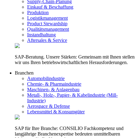
Supply-Chain-Planung
Einkauf & Beschaffung
Produktion
Logistikmanagement
Product Stewardship
Qualitätsmanagement
Instandhaltung
Aftersales & Service
SAP-Beratung. Unsere Stärken: Gemeinsam mit Ihnen stellen
wir uns Ihren betriebswirtschaftlichen Herausforderungen.
Branchen
Automobilindustrie
Chemie- & Pharmaindustrie
Maschinen- & Anlagenbau
Metall-, Holz-, Papier- & Kabelindustrie (Mill-
Industrie)
Aerospace & Defense
Lebensmittel & Konsumgüter
SAP für Ihre Branche: CONSILIO Fachkompetenz und
langjährige Branchenexpertise bedeuten unmittelbaren