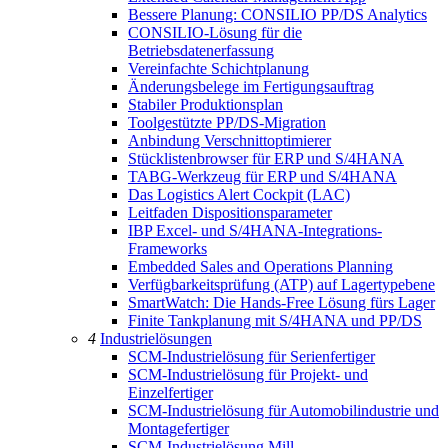
Bessere Planung: CONSILIO PP/DS Analytics
CONSILIO-Lösung für die
Betriebsdatenerfassung
Vereinfachte Schichtplanung
Änderungsbelege im Fertigungsauftrag
Stabiler Produktionsplan
Toolgestützte PP/DS-Migration
Anbindung Verschnittoptimierer
Stücklistenbrowser für ERP und S/4HANA
TABG-Werkzeug für ERP und S/4HANA
Das Logistics Alert Cockpit (LAC)
Leitfaden Dispositionsparameter
IBP Excel- und S/4HANA-Integrations-
Frameworks
Embedded Sales and Operations Planning
Verfügbarkeitsprüfung (ATP) auf Lagertypebene
SmartWatch: Die Hands-Free Lösung fürs Lager
Finite Tankplanung mit S/4HANA und PP/DS
4
Industrielösungen
SCM-Industrielösung für Serienfertiger
SCM-Industrielösung für Projekt- und
Einzelfertiger
SCM-Industrielösung für Automobilindustrie und
Montagefertiger
SCM-Industrielösung Mill