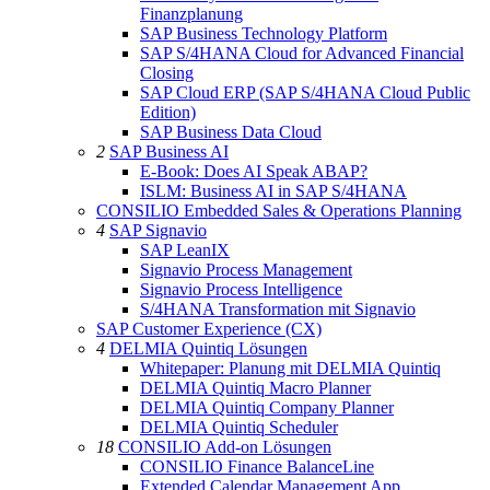
Finanzplanung
SAP Business Technology Platform
SAP S/4HANA Cloud for Advanced Financial
Closing
SAP Cloud ERP (SAP S/4HANA Cloud Public
Edition)
SAP Business Data Cloud
2
SAP Business AI
E-Book: Does AI Speak ABAP?
ISLM: Business AI in SAP S/4HANA
CONSILIO Embedded Sales & Operations Planning
4
SAP Signavio
SAP LeanIX
Signavio Process Management
Signavio Process Intelligence
S/4HANA Transformation mit Signavio
SAP Customer Experience (CX)
4
DELMIA Quintiq Lösungen
Whitepaper: Planung mit DELMIA Quintiq
DELMIA Quintiq Macro Planner
DELMIA Quintiq Company Planner
DELMIA Quintiq Scheduler
18
CONSILIO Add-on Lösungen
CONSILIO Finance BalanceLine
Extended Calendar Management App