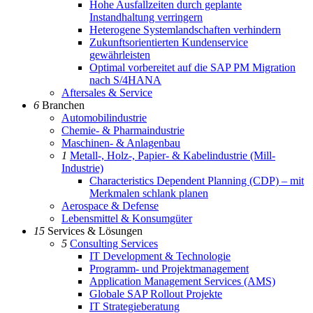
Hohe Ausfallzeiten durch geplante
Instandhaltung verringern
Heterogene Systemlandschaften verhindern
Zukunftsorientierten Kundenservice
gewährleisten
Optimal vorbereitet auf die SAP PM Migration
nach S/4HANA
Aftersales & Service
6
Branchen
Automobilindustrie
Chemie- & Pharmaindustrie
Maschinen- & Anlagenbau
1
Metall-, Holz-, Papier- & Kabelindustrie (Mill-
Industrie)
Characteristics Dependent Planning (CDP) – mit
Merkmalen schlank planen
Aerospace & Defense
Lebensmittel & Konsumgüter
15
Services & Lösungen
5
Consulting Services
IT Development & Technologie
Programm- und Projektmanagement
Application Management Services (AMS)
Globale SAP Rollout Projekte
IT Strategieberatung