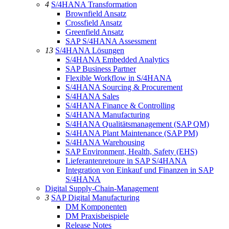
4
S/4HANA Transformation
Brownfield Ansatz
Crossfield Ansatz
Greenfield Ansatz
SAP S/4HANA Assessment
13
S/4HANA Lösungen
S/4HANA Embedded Analytics
SAP Business Partner
Flexible Workflow in S/4HANA
S/4HANA Sourcing & Procurement
S/4HANA Sales
S/4HANA Finance & Controlling
S/4HANA Manufacturing
S/4HANA Qualitätsmanagement (SAP QM)
S/4HANA Plant Maintenance (SAP PM)
S/4HANA Warehousing
SAP Environment, Health, Safety (EHS)
Lieferantenretoure in SAP S/4HANA
Integration von Einkauf und Finanzen in SAP
S/4HANA
Digital Supply-Chain-Management
3
SAP Digital Manufacturing
DM Komponenten
DM Praxisbeispiele
Release Notes