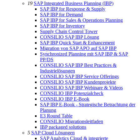
19
SAP Integrated Business Planning (IBP)
SAP IBP for Response & Supply
SAP IBP for Demand
SAP IBP for Sales & Operations Planning
SAP IBP for Inventory
Supply Chain Control Tower
CONSILIO SAP IBP Lösung
SAP IBP Quick Start & Enhancement
Migration von SAP APO auf SAP IBP
Synchronized Planning mit SAP IBP & SAP
PP/DS
CONSILIO SAP IBP Best Practices &
Industrielösungen
CONSILIO SAP IBP Service Offerings
CONSILIO SAP IBP Kundenprojekte
CONSILIO SAP IBP Webinare & Videos
CONSILIO IBP Potenzialcheck
CONSILIO IBP E-Book
SAP IBP E-Book - Strategische Betrachtung der
Planung
E3 Round Table
CONSILIO Migrationsleitfaden
IBP packaged solutions
5
SAP Cloud Lösungen
SAP Analytics Cloud & integrierte