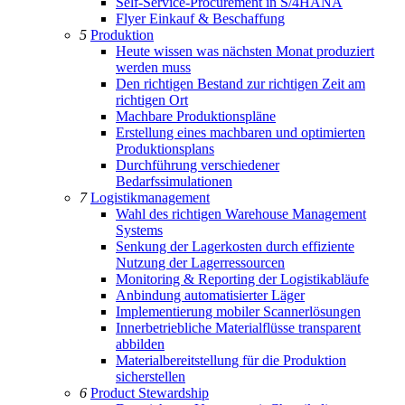
Self-Service-Procurement in S/4HANA
Flyer Einkauf & Beschaffung
5
Produktion
Heute wissen was nächsten Monat produziert
werden muss
Den richtigen Bestand zur richtigen Zeit am
richtigen Ort
Machbare Produktionspläne
Erstellung eines machbaren und optimierten
Produktionsplans
Durchführung verschiedener
Bedarfssimulationen
7
Logistikmanagement
Wahl des richtigen Warehouse Management
Systems
Senkung der Lagerkosten durch effiziente
Nutzung der Lagerressourcen
Monitoring & Reporting der Logistikabläufe
Anbindung automatisierter Läger
Implementierung mobiler Scannerlösungen
Innerbetriebliche Materialflüsse transparent
abbilden
Materialbereitstellung für die Produktion
sicherstellen
6
Product Stewardship