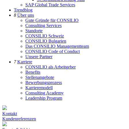
SAP Global Trade Services
Trendblog
8
Über uns
Gute Gründe für CONSILIO
Consulting Services
Standorte
CONSILIO Schweiz
CONSILIO Bulgarien
Das CONSILIO Managementteam
CONSILIO Code of Conduct
Unsere Partner
7
Karriere
CONSILIO als Arbeitgeber
Benefits
Stellenangebote
Bewerbungsprozess
Karrieremodell
Consulting Academy
Leadership Program
Kontakt
Kundenreferenzen