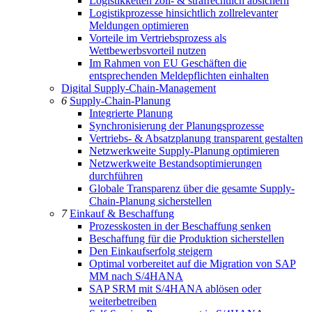
Logistikketten zoll- & strafrechtlich absichern
Logistikprozesse hinsichtlich zollrelevanter
Meldungen optimieren
Vorteile im Vertriebsprozess als
Wettbewerbsvorteil nutzen
Im Rahmen von EU Geschäften die
entsprechenden Meldepflichten einhalten
Digital Supply-Chain-Management
6
Supply-Chain-Planung
Integrierte Planung
Synchronisierung der Planungsprozesse
Vertriebs- & Absatzplanung transparent gestalten
Netzwerkweite Supply-Planung optimieren
Netzwerkweite Bestandsoptimierungen
durchführen
Globale Transparenz über die gesamte Supply-
Chain-Planung sicherstellen
7
Einkauf & Beschaffung
Prozesskosten in der Beschaffung senken
Beschaffung für die Produktion sicherstellen
Den Einkaufserfolg steigern
Optimal vorbereitet auf die Migration von SAP
MM nach S/4HANA
SAP SRM mit S/4HANA ablösen oder
weiterbetreiben