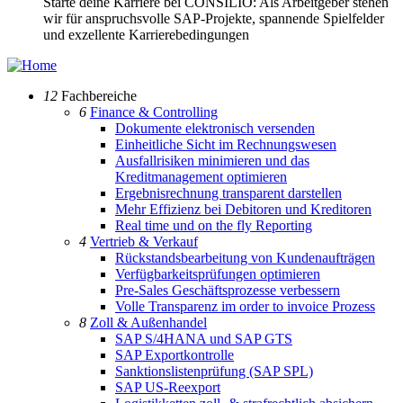
Starte deine Karriere bei CONSILIO: Als Arbeitgeber stehen
wir für anspruchsvolle SAP-Projekte, spannende Spielfelder
und exzellente Karrierebedingungen
12
Fachbereiche
6
Finance & Controlling
Dokumente elektronisch versenden
Einheitliche Sicht im Rechnungswesen
Ausfallrisiken minimieren und das
Kreditmanagement optimieren
Ergebnisrechnung transparent darstellen
Mehr Effizienz bei Debitoren und Kreditoren
Real time und on the fly Reporting
4
Vertrieb & Verkauf
Rückstandsbearbeitung von Kundenaufträgen
Verfügbarkeitsprüfungen optimieren
Pre-Sales Geschäftsprozesse verbessern
Volle Transparenz im order to invoice Prozess
8
Zoll & Außenhandel
SAP S/4HANA und SAP GTS
SAP Exportkontrolle
Sanktionslistenprüfung (SAP SPL)
SAP US-Reexport