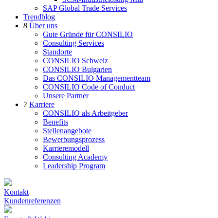
SAP Global Trade Services
Trendblog
8
Über uns
Gute Gründe für CONSILIO
Consulting Services
Standorte
CONSILIO Schweiz
CONSILIO Bulgarien
Das CONSILIO Managementteam
CONSILIO Code of Conduct
Unsere Partner
7
Karriere
CONSILIO als Arbeitgeber
Benefits
Stellenangebote
Bewerbungsprozess
Karrieremodell
Consulting Academy
Leadership Program
Kontakt
Kundenreferenzen