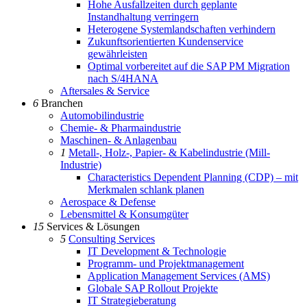
Hohe Ausfallzeiten durch geplante
Instandhaltung verringern
Heterogene Systemlandschaften verhindern
Zukunftsorientierten Kundenservice
gewährleisten
Optimal vorbereitet auf die SAP PM Migration
nach S/4HANA
Aftersales & Service
6
Branchen
Automobilindustrie
Chemie- & Pharmaindustrie
Maschinen- & Anlagenbau
1
Metall-, Holz-, Papier- & Kabelindustrie (Mill-
Industrie)
Characteristics Dependent Planning (CDP) – mit
Merkmalen schlank planen
Aerospace & Defense
Lebensmittel & Konsumgüter
15
Services & Lösungen
5
Consulting Services
IT Development & Technologie
Programm- und Projektmanagement
Application Management Services (AMS)
Globale SAP Rollout Projekte
IT Strategieberatung