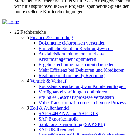
Starte deine Karriere bei CONSILIO: Als Arbeitgeber stehen
wir für anspruchsvolle SAP-Projekte, spannende Spielfelder
und exzellente Karrierebedingungen
12
Fachbereiche
6
Finance & Controlling
Dokumente elektronisch versenden
Einheitliche Sicht im Rechnungswesen
Ausfallrisiken minimieren und das
Kreditmanagement optimieren
Ergebnisrechnung transparent darstellen
Mehr Effizienz bei Debitoren und Kreditoren
Real time und on the fly Reporting
4
Vertrieb & Verkauf
Rückstandsbearbeitung von Kundenaufträgen
Verfügbarkeitsprüfungen optimieren
Pre-Sales Geschäftsprozesse verbessern
Volle Transparenz im order to invoice Prozess
8
Zoll & Außenhandel
SAP S/4HANA und SAP GTS
SAP Exportkontrolle
Sanktionslistenprüfung (SAP SPL)
SAP US-Reexport