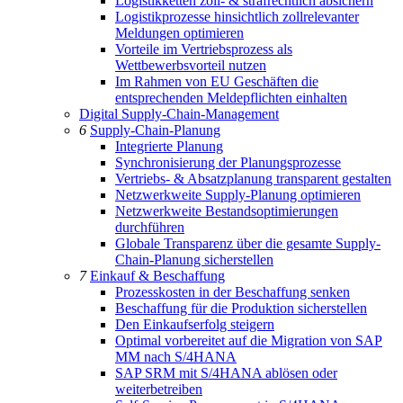
Logistikketten zoll- & strafrechtlich absichern
Logistikprozesse hinsichtlich zollrelevanter
Meldungen optimieren
Vorteile im Vertriebsprozess als
Wettbewerbsvorteil nutzen
Im Rahmen von EU Geschäften die
entsprechenden Meldepflichten einhalten
Digital Supply-Chain-Management
6
Supply-Chain-Planung
Integrierte Planung
Synchronisierung der Planungsprozesse
Vertriebs- & Absatzplanung transparent gestalten
Netzwerkweite Supply-Planung optimieren
Netzwerkweite Bestandsoptimierungen
durchführen
Globale Transparenz über die gesamte Supply-
Chain-Planung sicherstellen
7
Einkauf & Beschaffung
Prozesskosten in der Beschaffung senken
Beschaffung für die Produktion sicherstellen
Den Einkaufserfolg steigern
Optimal vorbereitet auf die Migration von SAP
MM nach S/4HANA
SAP SRM mit S/4HANA ablösen oder
weiterbetreiben