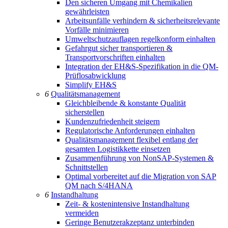
Den sicheren Umgang mit Chemikalien
gewährleisten
Arbeitsunfälle verhindern & sicherheitsrelevante
Vorfälle minimieren
Umweltschutzauflagen regelkonform einhalten
Gefahrgut sicher transportieren &
Transportvorschriften einhalten
Integration der EH&S-Spezifikation in die QM-
Prüflosabwicklung
Simplify EH&S
6
Qualitätsmanagement
Gleichbleibende & konstante Qualität
sicherstellen
Kundenzufriedenheit steigern
Regulatorische Anforderungen einhalten
Qualitätsmanagement flexibel entlang der
gesamten Logistikkette einsetzen
Zusammenführung von NonSAP-Systemen &
Schnittstellen
Optimal vorbereitet auf die Migration von SAP
QM nach S/4HANA
6
Instandhaltung
Zeit- & kostenintensive Instandhaltung
vermeiden
Geringe Benutzerakzeptanz unterbinden