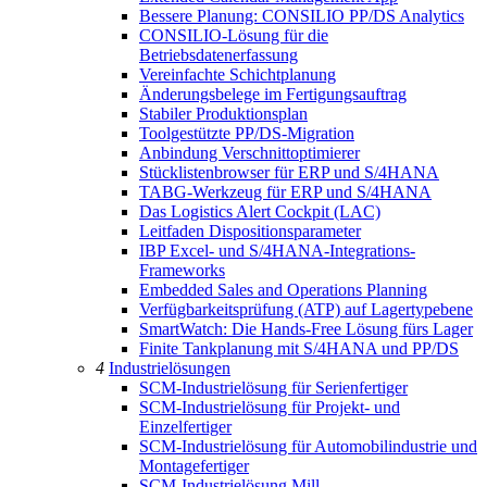
Bessere Planung: CONSILIO PP/DS Analytics
CONSILIO-Lösung für die
Betriebsdatenerfassung
Vereinfachte Schichtplanung
Änderungsbelege im Fertigungsauftrag
Stabiler Produktionsplan
Toolgestützte PP/DS-Migration
Anbindung Verschnittoptimierer
Stücklistenbrowser für ERP und S/4HANA
TABG-Werkzeug für ERP und S/4HANA
Das Logistics Alert Cockpit (LAC)
Leitfaden Dispositionsparameter
IBP Excel- und S/4HANA-Integrations-
Frameworks
Embedded Sales and Operations Planning
Verfügbarkeitsprüfung (ATP) auf Lagertypebene
SmartWatch: Die Hands-Free Lösung fürs Lager
Finite Tankplanung mit S/4HANA und PP/DS
4
Industrielösungen
SCM-Industrielösung für Serienfertiger
SCM-Industrielösung für Projekt- und
Einzelfertiger
SCM-Industrielösung für Automobilindustrie und
Montagefertiger
SCM-Industrielösung Mill