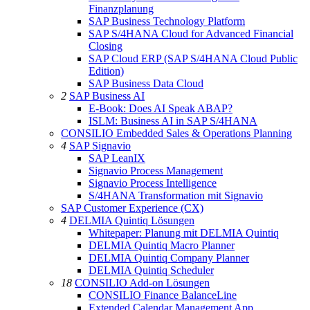
Finanzplanung
SAP Business Technology Platform
SAP S/4HANA Cloud for Advanced Financial
Closing
SAP Cloud ERP (SAP S/4HANA Cloud Public
Edition)
SAP Business Data Cloud
2
SAP Business AI
E-Book: Does AI Speak ABAP?
ISLM: Business AI in SAP S/4HANA
CONSILIO Embedded Sales & Operations Planning
4
SAP Signavio
SAP LeanIX
Signavio Process Management
Signavio Process Intelligence
S/4HANA Transformation mit Signavio
SAP Customer Experience (CX)
4
DELMIA Quintiq Lösungen
Whitepaper: Planung mit DELMIA Quintiq
DELMIA Quintiq Macro Planner
DELMIA Quintiq Company Planner
DELMIA Quintiq Scheduler
18
CONSILIO Add-on Lösungen
CONSILIO Finance BalanceLine
Extended Calendar Management App