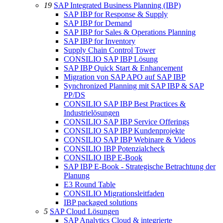
19
SAP Integrated Business Planning (IBP)
SAP IBP for Response & Supply
SAP IBP for Demand
SAP IBP for Sales & Operations Planning
SAP IBP for Inventory
Supply Chain Control Tower
CONSILIO SAP IBP Lösung
SAP IBP Quick Start & Enhancement
Migration von SAP APO auf SAP IBP
Synchronized Planning mit SAP IBP & SAP
PP/DS
CONSILIO SAP IBP Best Practices &
Industrielösungen
CONSILIO SAP IBP Service Offerings
CONSILIO SAP IBP Kundenprojekte
CONSILIO SAP IBP Webinare & Videos
CONSILIO IBP Potenzialcheck
CONSILIO IBP E-Book
SAP IBP E-Book - Strategische Betrachtung der
Planung
E3 Round Table
CONSILIO Migrationsleitfaden
IBP packaged solutions
5
SAP Cloud Lösungen
SAP Analytics Cloud & integrierte