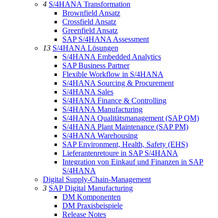
4
S/4HANA Transformation
Brownfield Ansatz
Crossfield Ansatz
Greenfield Ansatz
SAP S/4HANA Assessment
13
S/4HANA Lösungen
S/4HANA Embedded Analytics
SAP Business Partner
Flexible Workflow in S/4HANA
S/4HANA Sourcing & Procurement
S/4HANA Sales
S/4HANA Finance & Controlling
S/4HANA Manufacturing
S/4HANA Qualitätsmanagement (SAP QM)
S/4HANA Plant Maintenance (SAP PM)
S/4HANA Warehousing
SAP Environment, Health, Safety (EHS)
Lieferantenretoure in SAP S/4HANA
Integration von Einkauf und Finanzen in SAP
S/4HANA
Digital Supply-Chain-Management
3
SAP Digital Manufacturing
DM Komponenten
DM Praxisbeispiele
Release Notes