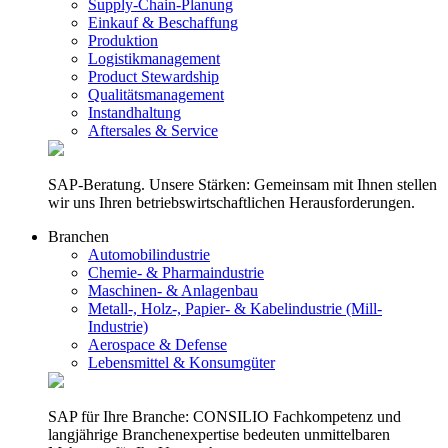
Supply-Chain-Planung
Einkauf & Beschaffung
Produktion
Logistikmanagement
Product Stewardship
Qualitätsmanagement
Instandhaltung
Aftersales & Service
SAP-Beratung. Unsere Stärken: Gemeinsam mit Ihnen stellen
wir uns Ihren betriebswirtschaftlichen Herausforderungen.
Branchen
Automobilindustrie
Chemie- & Pharmaindustrie
Maschinen- & Anlagenbau
Metall-, Holz-, Papier- & Kabelindustrie (Mill-
Industrie)
Aerospace & Defense
Lebensmittel & Konsumgüter
SAP für Ihre Branche: CONSILIO Fachkompetenz und
langjährige Branchenexpertise bedeuten unmittelbaren