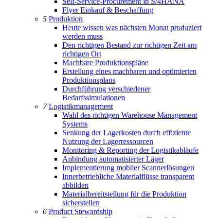
Self-Service-Procurement in S/4HANA
Flyer Einkauf & Beschaffung
5
Produktion
Heute wissen was nächsten Monat produziert
werden muss
Den richtigen Bestand zur richtigen Zeit am
richtigen Ort
Machbare Produktionspläne
Erstellung eines machbaren und optimierten
Produktionsplans
Durchführung verschiedener
Bedarfssimulationen
7
Logistikmanagement
Wahl des richtigen Warehouse Management
Systems
Senkung der Lagerkosten durch effiziente
Nutzung der Lagerressourcen
Monitoring & Reporting der Logistikabläufe
Anbindung automatisierter Läger
Implementierung mobiler Scannerlösungen
Innerbetriebliche Materialflüsse transparent
abbilden
Materialbereitstellung für die Produktion
sicherstellen
6
Product Stewardship