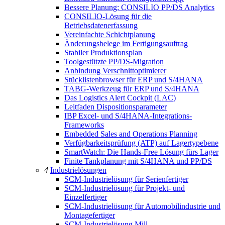
Bessere Planung: CONSILIO PP/DS Analytics
CONSILIO-Lösung für die
Betriebsdatenerfassung
Vereinfachte Schichtplanung
Änderungsbelege im Fertigungsauftrag
Stabiler Produktionsplan
Toolgestützte PP/DS-Migration
Anbindung Verschnittoptimierer
Stücklistenbrowser für ERP und S/4HANA
TABG-Werkzeug für ERP und S/4HANA
Das Logistics Alert Cockpit (LAC)
Leitfaden Dispositionsparameter
IBP Excel- und S/4HANA-Integrations-
Frameworks
Embedded Sales and Operations Planning
Verfügbarkeitsprüfung (ATP) auf Lagertypebene
SmartWatch: Die Hands-Free Lösung fürs Lager
Finite Tankplanung mit S/4HANA und PP/DS
4
Industrielösungen
SCM-Industrielösung für Serienfertiger
SCM-Industrielösung für Projekt- und
Einzelfertiger
SCM-Industrielösung für Automobilindustrie und
Montagefertiger
SCM-Industrielösung Mill