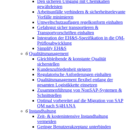
Den sicheren Umgang mit Chemikalien
gewährleisten
Arbeitsunfälle verhindern & sicherheitsrelevante
Vorfälle minimieren
Umweltschutzauflagen regelkonform einhalten
Gefahrgut sicher transportieren &
Transportvorschriften einhalten
Integration der EH&S-Spezifikation in die QM-
Prüflosabwicklung
Simplify EH&S
6
Qualitätsmanagement
Gleichbleibende & konstante Qualität
sicherstellen
Kundenzufriedenheit steigern
Regulatorische Anforderungen einhalten
Qualitätsmanagement flexibel entlang der
gesamten Logistikkette einsetzen
Zusammenführung von NonSAP-Systemen &
Schnittstellen
Optimal vorbereitet auf die Migration von SAP
QM nach S/4HANA
6
Instandhaltung
Zeit- & kostenintensive Instandhaltung
vermeiden
Geringe Benutzerakzeptanz unterbinden