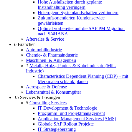
Hohe Ausfallzeiten durch geplante
Instandhaltung verringern
Heterogene Systemlandschaften verhindern
Zukunftsorientierten Kundenservice
gewährleisten
Optimal vorbereitet auf die SAP PM Migration
nach S/4HANA
Aftersales & Service
6
Branchen
Automobilindustrie
Chemie- & Pharmaindustrie
Maschinen- & Anlagenbau
1
Metall-, Holz-, Papier- & Kabelindustrie (Mill-
Industrie)
Characteristics Dependent Planning (CDP) – mit
Merkmalen schlank planen
Aerospace & Defense
Lebensmittel & Konsumgüter
15
Services & Lösungen
5
Consulting Services
IT Development & Technologie
Programm- und Projektmanagement
Application Management Services (AMS)
Globale SAP Rollout Projekte
IT Strategieberatung