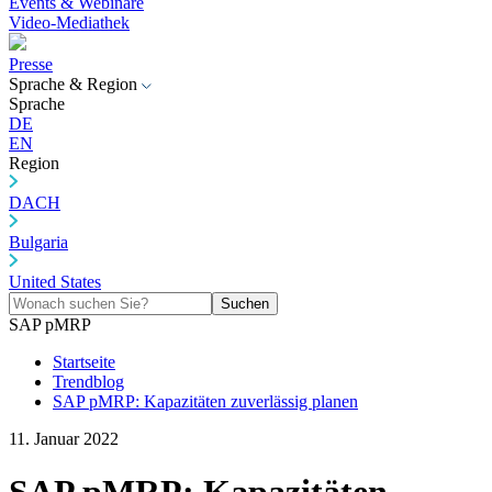
Events & Webinare
Video-Mediathek
Presse
Sprache & Region
Sprache
DE
EN
Region
DACH
Bulgaria
United States
Suchen
SAP pMRP
Startseite
Trendblog
SAP pMRP: Kapazitäten zuverlässig planen
11. Januar 2022