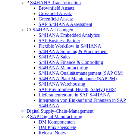
4
S/4HANA Transformation
Brownfield Ansatz
Crossfield Ansatz
Greenfield Ansatz
SAP S/4HANA Assessment
13
S/4HANA Lösungen
S/4HANA Embedded Analytics
SAP Business Partner
Flexible Workflow in S/4HANA
S/4HANA Sourcing & Procurement
S/4HANA Sales
S/4HANA Finance & Controlling
S/4HANA Manufacturing
S/4HANA Qualitätsmanagement (SAP QM)
S/4HANA Plant Maintenance (SAP PM)
S/4HANA Warehousing
SAP Environment, Health, Safety (EHS)
Lieferantenretoure in SAP S/4HANA
Integration von Einkauf und Finanzen in SAP
S/4HANA
Digital Supply-Chain-Management
3
SAP Digital Manufacturing
DM Komponenten
DM Praxisbeispiele
Release Notes