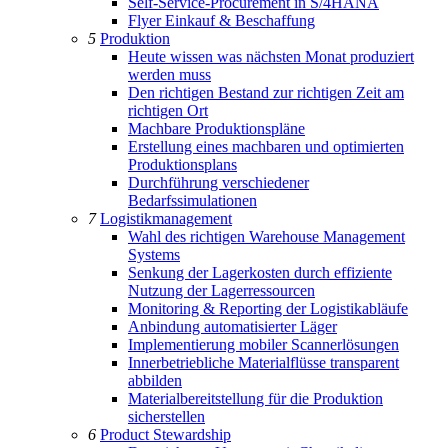
Self-Service-Procurement in S/4HANA
Flyer Einkauf & Beschaffung
5
Produktion
Heute wissen was nächsten Monat produziert
werden muss
Den richtigen Bestand zur richtigen Zeit am
richtigen Ort
Machbare Produktionspläne
Erstellung eines machbaren und optimierten
Produktionsplans
Durchführung verschiedener
Bedarfssimulationen
7
Logistikmanagement
Wahl des richtigen Warehouse Management
Systems
Senkung der Lagerkosten durch effiziente
Nutzung der Lagerressourcen
Monitoring & Reporting der Logistikabläufe
Anbindung automatisierter Läger
Implementierung mobiler Scannerlösungen
Innerbetriebliche Materialflüsse transparent
abbilden
Materialbereitstellung für die Produktion
sicherstellen
6
Product Stewardship