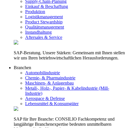
Supply-Chain-Planung
Einkauf & Beschaffung
Produktion
Logistikmanagement
Product Stewardship
Qualitätsmanagement
Instandhaltung
Aftersales & Service
SAP-Beratung. Unsere Stärken: Gemeinsam mit Ihnen stellen
wir uns Ihren betriebswirtschaftlichen Herausforderungen.
Branchen
Automobilindustrie
Chemie- & Pharmaindustrie
Maschinen- & Anlagenbau
Metall-, Holz-, Papier- & Kabelindustrie (Mill-
Industrie)
Aerospace & Defense
Lebensmittel & Konsumgüter
SAP für Ihre Branche: CONSILIO Fachkompetenz und
langjährige Branchenexpertise bedeuten unmittelbaren