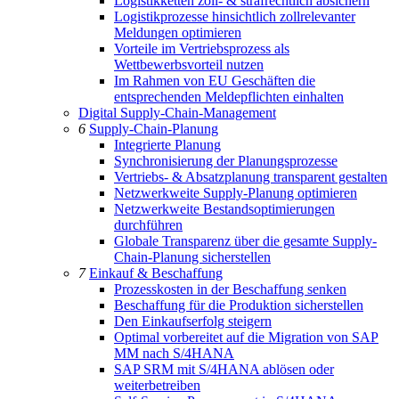
Logistikketten zoll- & strafrechtlich absichern
Logistikprozesse hinsichtlich zollrelevanter
Meldungen optimieren
Vorteile im Vertriebsprozess als
Wettbewerbsvorteil nutzen
Im Rahmen von EU Geschäften die
entsprechenden Meldepflichten einhalten
Digital Supply-Chain-Management
6
Supply-Chain-Planung
Integrierte Planung
Synchronisierung der Planungsprozesse
Vertriebs- & Absatzplanung transparent gestalten
Netzwerkweite Supply-Planung optimieren
Netzwerkweite Bestandsoptimierungen
durchführen
Globale Transparenz über die gesamte Supply-
Chain-Planung sicherstellen
7
Einkauf & Beschaffung
Prozesskosten in der Beschaffung senken
Beschaffung für die Produktion sicherstellen
Den Einkaufserfolg steigern
Optimal vorbereitet auf die Migration von SAP
MM nach S/4HANA
SAP SRM mit S/4HANA ablösen oder
weiterbetreiben