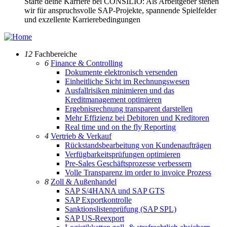
Starte deine Karriere bei CONSILIO: Als Arbeitgeber stehen
wir für anspruchsvolle SAP-Projekte, spannende Spielfelder
und exzellente Karrierebedingungen
12
Fachbereiche
6
Finance & Controlling
Dokumente elektronisch versenden
Einheitliche Sicht im Rechnungswesen
Ausfallrisiken minimieren und das
Kreditmanagement optimieren
Ergebnisrechnung transparent darstellen
Mehr Effizienz bei Debitoren und Kreditoren
Real time und on the fly Reporting
4
Vertrieb & Verkauf
Rückstandsbearbeitung von Kundenaufträgen
Verfügbarkeitsprüfungen optimieren
Pre-Sales Geschäftsprozesse verbessern
Volle Transparenz im order to invoice Prozess
8
Zoll & Außenhandel
SAP S/4HANA und SAP GTS
SAP Exportkontrolle
Sanktionslistenprüfung (SAP SPL)
SAP US-Reexport