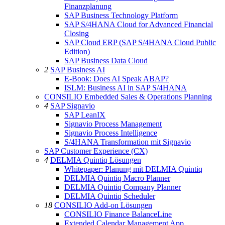
Finanzplanung
SAP Business Technology Platform
SAP S/4HANA Cloud for Advanced Financial
Closing
SAP Cloud ERP (SAP S/4HANA Cloud Public
Edition)
SAP Business Data Cloud
2
SAP Business AI
E-Book: Does AI Speak ABAP?
ISLM: Business AI in SAP S/4HANA
CONSILIO Embedded Sales & Operations Planning
4
SAP Signavio
SAP LeanIX
Signavio Process Management
Signavio Process Intelligence
S/4HANA Transformation mit Signavio
SAP Customer Experience (CX)
4
DELMIA Quintiq Lösungen
Whitepaper: Planung mit DELMIA Quintiq
DELMIA Quintiq Macro Planner
DELMIA Quintiq Company Planner
DELMIA Quintiq Scheduler
18
CONSILIO Add-on Lösungen
CONSILIO Finance BalanceLine
Extended Calendar Management App