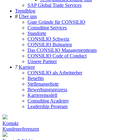
SAP Global Trade Services
Trendblog
8
Über uns
Gute Gründe für CONSILIO
Consulting Services
Standorte
CONSILIO Schweiz
CONSILIO Bulgarien
Das CONSILIO Managementteam
CONSILIO Code of Conduct
Unsere Partner
7
Karriere
CONSILIO als Arbeitgeber
Benefits
Stellenangebote
Bewerbungsprozess
Karrieremodell
Consulting Academy
Leadership Program
Kontakt
Kundenreferenzen