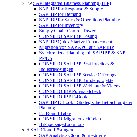
19
SAP Integrated Business Planning (IBP)
SAP IBP for Response & Supply
SAP IBP for Demand
SAP IBP for Sales & Operations Planning
SAP IBP for Inventory
Supply Chain Control Tower
CONSILIO SAP IBP Lösung
SAP IBP Quick Start & Enhancement
Migration von SAP APO auf SAP IBP
Synchronized Planning mit SAP IBP & SAP
PP/DS
CONSILIO SAP IBP Best Practices &
Industrielösungen
CONSILIO SAP IBP Service Offerings
CONSILIO SAP IBP Kundenprojekte
CONSILIO SAP IBP Webinare & Videos
CONSILIO IBP Potenzialcheck
CONSILIO IBP E-Book
SAP IBP E-Book - Strategische Betrachtung der
Planung
E3 Round Table
CONSILIO Migrationsleitfaden
IBP packaged solutions
5
SAP Cloud Lösungen
SAP Analytics Cloud & integrierte