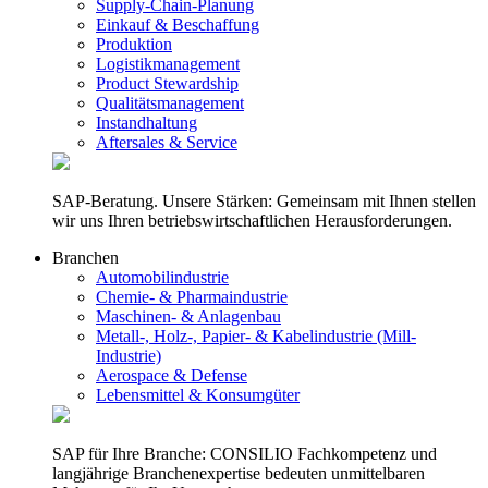
Supply-Chain-Planung
Einkauf & Beschaffung
Produktion
Logistikmanagement
Product Stewardship
Qualitätsmanagement
Instandhaltung
Aftersales & Service
SAP-Beratung. Unsere Stärken: Gemeinsam mit Ihnen stellen
wir uns Ihren betriebswirtschaftlichen Herausforderungen.
Branchen
Automobilindustrie
Chemie- & Pharmaindustrie
Maschinen- & Anlagenbau
Metall-, Holz-, Papier- & Kabelindustrie (Mill-
Industrie)
Aerospace & Defense
Lebensmittel & Konsumgüter
SAP für Ihre Branche: CONSILIO Fachkompetenz und
langjährige Branchenexpertise bedeuten unmittelbaren