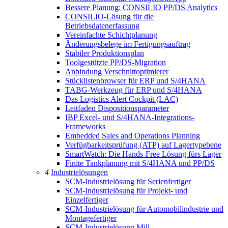
Bessere Planung: CONSILIO PP/DS Analytics
CONSILIO-Lösung für die
Betriebsdatenerfassung
Vereinfachte Schichtplanung
Änderungsbelege im Fertigungsauftrag
Stabiler Produktionsplan
Toolgestützte PP/DS-Migration
Anbindung Verschnittoptimierer
Stücklistenbrowser für ERP und S/4HANA
TABG-Werkzeug für ERP und S/4HANA
Das Logistics Alert Cockpit (LAC)
Leitfaden Dispositionsparameter
IBP Excel- und S/4HANA-Integrations-
Frameworks
Embedded Sales and Operations Planning
Verfügbarkeitsprüfung (ATP) auf Lagertypebene
SmartWatch: Die Hands-Free Lösung fürs Lager
Finite Tankplanung mit S/4HANA und PP/DS
4
Industrielösungen
SCM-Industrielösung für Serienfertiger
SCM-Industrielösung für Projekt- und
Einzelfertiger
SCM-Industrielösung für Automobilindustrie und
Montagefertiger
SCM-Industrielösung Mill