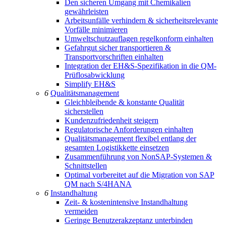
Den sicheren Umgang mit Chemikalien
gewährleisten
Arbeitsunfälle verhindern & sicherheitsrelevante
Vorfälle minimieren
Umweltschutzauflagen regelkonform einhalten
Gefahrgut sicher transportieren &
Transportvorschriften einhalten
Integration der EH&S-Spezifikation in die QM-
Prüflosabwicklung
Simplify EH&S
6
Qualitätsmanagement
Gleichbleibende & konstante Qualität
sicherstellen
Kundenzufriedenheit steigern
Regulatorische Anforderungen einhalten
Qualitätsmanagement flexibel entlang der
gesamten Logistikkette einsetzen
Zusammenführung von NonSAP-Systemen &
Schnittstellen
Optimal vorbereitet auf die Migration von SAP
QM nach S/4HANA
6
Instandhaltung
Zeit- & kostenintensive Instandhaltung
vermeiden
Geringe Benutzerakzeptanz unterbinden