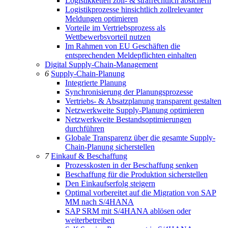
Logistikketten zoll- & strafrechtlich absichern
Logistikprozesse hinsichtlich zollrelevanter
Meldungen optimieren
Vorteile im Vertriebsprozess als
Wettbewerbsvorteil nutzen
Im Rahmen von EU Geschäften die
entsprechenden Meldepflichten einhalten
Digital Supply-Chain-Management
6
Supply-Chain-Planung
Integrierte Planung
Synchronisierung der Planungsprozesse
Vertriebs- & Absatzplanung transparent gestalten
Netzwerkweite Supply-Planung optimieren
Netzwerkweite Bestandsoptimierungen
durchführen
Globale Transparenz über die gesamte Supply-
Chain-Planung sicherstellen
7
Einkauf & Beschaffung
Prozesskosten in der Beschaffung senken
Beschaffung für die Produktion sicherstellen
Den Einkaufserfolg steigern
Optimal vorbereitet auf die Migration von SAP
MM nach S/4HANA
SAP SRM mit S/4HANA ablösen oder
weiterbetreiben