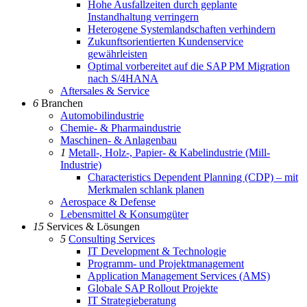
Hohe Ausfallzeiten durch geplante
Instandhaltung verringern
Heterogene Systemlandschaften verhindern
Zukunftsorientierten Kundenservice
gewährleisten
Optimal vorbereitet auf die SAP PM Migration
nach S/4HANA
Aftersales & Service
6
Branchen
Automobilindustrie
Chemie- & Pharmaindustrie
Maschinen- & Anlagenbau
1
Metall-, Holz-, Papier- & Kabelindustrie (Mill-
Industrie)
Characteristics Dependent Planning (CDP) – mit
Merkmalen schlank planen
Aerospace & Defense
Lebensmittel & Konsumgüter
15
Services & Lösungen
5
Consulting Services
IT Development & Technologie
Programm- und Projektmanagement
Application Management Services (AMS)
Globale SAP Rollout Projekte
IT Strategieberatung