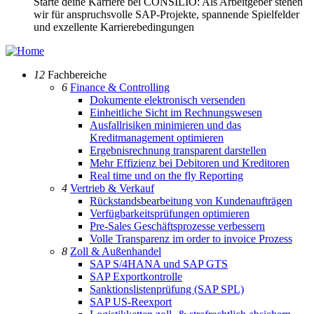
Starte deine Karriere bei CONSILIO: Als Arbeitgeber stehen
wir für anspruchsvolle SAP-Projekte, spannende Spielfelder
und exzellente Karrierebedingungen
12
Fachbereiche
6
Finance & Controlling
Dokumente elektronisch versenden
Einheitliche Sicht im Rechnungswesen
Ausfallrisiken minimieren und das
Kreditmanagement optimieren
Ergebnisrechnung transparent darstellen
Mehr Effizienz bei Debitoren und Kreditoren
Real time und on the fly Reporting
4
Vertrieb & Verkauf
Rückstandsbearbeitung von Kundenaufträgen
Verfügbarkeitsprüfungen optimieren
Pre-Sales Geschäftsprozesse verbessern
Volle Transparenz im order to invoice Prozess
8
Zoll & Außenhandel
SAP S/4HANA und SAP GTS
SAP Exportkontrolle
Sanktionslistenprüfung (SAP SPL)
SAP US-Reexport