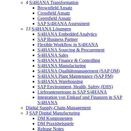
4
S/4HANA Transformation
Brownfield Ansatz
Crossfield Ansatz
Greenfield Ansatz
SAP S/4HANA Assessment
13
S/4HANA Lösungen
S/4HANA Embedded Analytics
SAP Business Partner
Flexible Workflow in S/4HANA
S/4HANA Sourcing & Procurement
S/4HANA Sales
S/4HANA Finance & Controlling
S/4HANA Manufacturing
S/4HANA Qualitätsmanagement (SAP QM)
S/4HANA Plant Maintenance (SAP PM)
S/4HANA Warehousing
SAP Environment, Health, Safety (EHS)
Lieferantenretoure in SAP S/4HANA
Integration von Einkauf und Finanzen in SAP
S/4HANA
Digital Supply-Chain-Management
3
SAP Digital Manufacturing
DM Komponenten
DM Praxisbeispiele
Release Notes