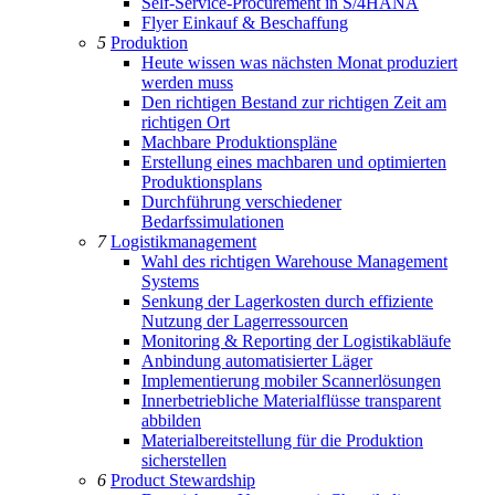
Self-Service-Procurement in S/4HANA
Flyer Einkauf & Beschaffung
5
Produktion
Heute wissen was nächsten Monat produziert
werden muss
Den richtigen Bestand zur richtigen Zeit am
richtigen Ort
Machbare Produktionspläne
Erstellung eines machbaren und optimierten
Produktionsplans
Durchführung verschiedener
Bedarfssimulationen
7
Logistikmanagement
Wahl des richtigen Warehouse Management
Systems
Senkung der Lagerkosten durch effiziente
Nutzung der Lagerressourcen
Monitoring & Reporting der Logistikabläufe
Anbindung automatisierter Läger
Implementierung mobiler Scannerlösungen
Innerbetriebliche Materialflüsse transparent
abbilden
Materialbereitstellung für die Produktion
sicherstellen
6
Product Stewardship