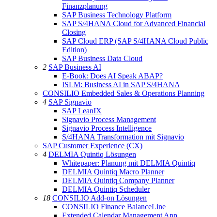
Finanzplanung
SAP Business Technology Platform
SAP S/4HANA Cloud for Advanced Financial
Closing
SAP Cloud ERP (SAP S/4HANA Cloud Public
Edition)
SAP Business Data Cloud
2
SAP Business AI
E-Book: Does AI Speak ABAP?
ISLM: Business AI in SAP S/4HANA
CONSILIO Embedded Sales & Operations Planning
4
SAP Signavio
SAP LeanIX
Signavio Process Management
Signavio Process Intelligence
S/4HANA Transformation mit Signavio
SAP Customer Experience (CX)
4
DELMIA Quintiq Lösungen
Whitepaper: Planung mit DELMIA Quintiq
DELMIA Quintiq Macro Planner
DELMIA Quintiq Company Planner
DELMIA Quintiq Scheduler
18
CONSILIO Add-on Lösungen
CONSILIO Finance BalanceLine
Extended Calendar Management App