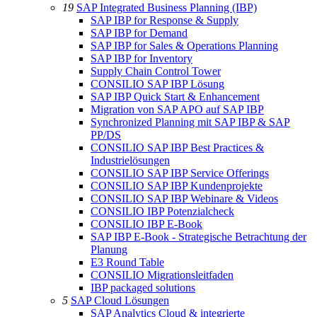
19
SAP Integrated Business Planning (IBP)
SAP IBP for Response & Supply
SAP IBP for Demand
SAP IBP for Sales & Operations Planning
SAP IBP for Inventory
Supply Chain Control Tower
CONSILIO SAP IBP Lösung
SAP IBP Quick Start & Enhancement
Migration von SAP APO auf SAP IBP
Synchronized Planning mit SAP IBP & SAP
PP/DS
CONSILIO SAP IBP Best Practices &
Industrielösungen
CONSILIO SAP IBP Service Offerings
CONSILIO SAP IBP Kundenprojekte
CONSILIO SAP IBP Webinare & Videos
CONSILIO IBP Potenzialcheck
CONSILIO IBP E-Book
SAP IBP E-Book - Strategische Betrachtung der
Planung
E3 Round Table
CONSILIO Migrationsleitfaden
IBP packaged solutions
5
SAP Cloud Lösungen
SAP Analytics Cloud & integrierte