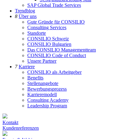
SAP Global Trade Services
Trendblog
8
Über uns
Gute Gründe für CONSILIO
Consulting Services
Standorte
CONSILIO Schweiz
CONSILIO Bulgarien
Das CONSILIO Managementteam
CONSILIO Code of Conduct
Unsere Partner
7
Karriere
CONSILIO als Arbeitgeber
Benefits
Stellenangebote
Bewerbungsprozess
Karrieremodell
Consulting Academy
Leadership Program
Kontakt
Kundenreferenzen