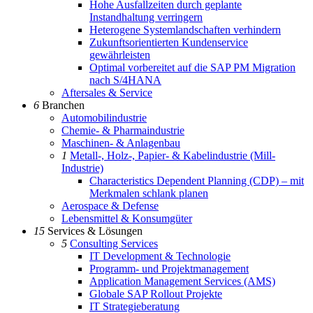
Hohe Ausfallzeiten durch geplante
Instandhaltung verringern
Heterogene Systemlandschaften verhindern
Zukunftsorientierten Kundenservice
gewährleisten
Optimal vorbereitet auf die SAP PM Migration
nach S/4HANA
Aftersales & Service
6
Branchen
Automobilindustrie
Chemie- & Pharmaindustrie
Maschinen- & Anlagenbau
1
Metall-, Holz-, Papier- & Kabelindustrie (Mill-
Industrie)
Characteristics Dependent Planning (CDP) – mit
Merkmalen schlank planen
Aerospace & Defense
Lebensmittel & Konsumgüter
15
Services & Lösungen
5
Consulting Services
IT Development & Technologie
Programm- und Projektmanagement
Application Management Services (AMS)
Globale SAP Rollout Projekte
IT Strategieberatung