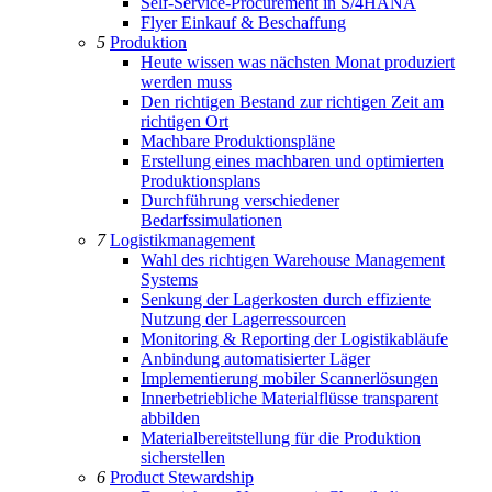
Self-Service-Procurement in S/4HANA
Flyer Einkauf & Beschaffung
5
Produktion
Heute wissen was nächsten Monat produziert
werden muss
Den richtigen Bestand zur richtigen Zeit am
richtigen Ort
Machbare Produktionspläne
Erstellung eines machbaren und optimierten
Produktionsplans
Durchführung verschiedener
Bedarfssimulationen
7
Logistikmanagement
Wahl des richtigen Warehouse Management
Systems
Senkung der Lagerkosten durch effiziente
Nutzung der Lagerressourcen
Monitoring & Reporting der Logistikabläufe
Anbindung automatisierter Läger
Implementierung mobiler Scannerlösungen
Innerbetriebliche Materialflüsse transparent
abbilden
Materialbereitstellung für die Produktion
sicherstellen
6
Product Stewardship