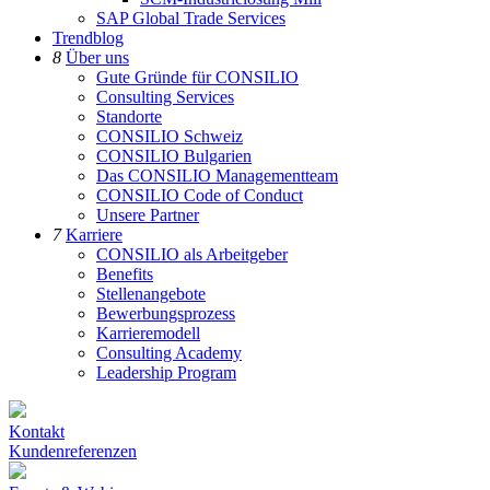
SAP Global Trade Services
Trendblog
8
Über uns
Gute Gründe für CONSILIO
Consulting Services
Standorte
CONSILIO Schweiz
CONSILIO Bulgarien
Das CONSILIO Managementteam
CONSILIO Code of Conduct
Unsere Partner
7
Karriere
CONSILIO als Arbeitgeber
Benefits
Stellenangebote
Bewerbungsprozess
Karrieremodell
Consulting Academy
Leadership Program
Kontakt
Kundenreferenzen