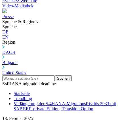
Events & Webinare
Video-Mediathek
Presse
Sprache & Region
Sprache
DE
EN
Region
DACH
Bulgaria
United States
Suchen
S/4HANA migration deadline
Startseite
Trendblog
Verlängerung der S/4HANA-Migrationsfrist bis 2033 mit
SAP ERP, private Edition, Transition Option
18. Februar 2025