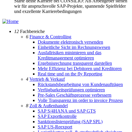
Starte deine Karriere bei CONSILIO: Als Arbeitgeber stehen
wir für anspruchsvolle SAP-Projekte, spannende Spielfelder
und exzellente Karrierebedingungen
12
Fachbereiche
6
Finance & Controlling
Dokumente elektronisch versenden
Einheitliche Sicht im Rechnungswesen
Ausfallrisiken minimieren und das
Kreditmanagement optimieren
Ergebnisrechnung transparent darstellen
Mehr Effizienz bei Debitoren und Kreditoren
Real time und on the fly Reporting
4
Vertrieb & Verkauf
Rückstandsbearbeitung von Kundenaufträgen
Verfügbarkeitsprüfungen optimieren
Pre-Sales Geschäftsprozesse verbessern
Volle Transparenz im order to invoice Prozess
8
Zoll & Außenhandel
SAP S/4HANA und SAP GTS
SAP Exportkontrolle
Sanktionslistenprüfung (SAP SPL)
SAP US-Reexport