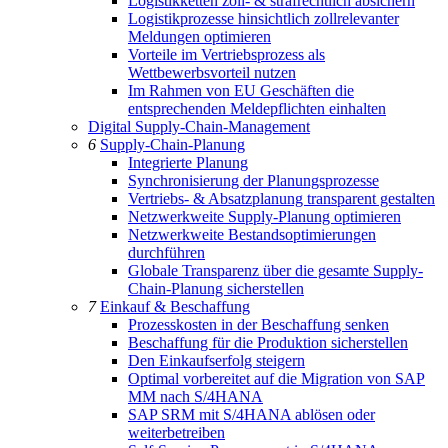
Logistikketten zoll- & strafrechtlich absichern
Logistikprozesse hinsichtlich zollrelevanter
Meldungen optimieren
Vorteile im Vertriebsprozess als
Wettbewerbsvorteil nutzen
Im Rahmen von EU Geschäften die
entsprechenden Meldepflichten einhalten
Digital Supply-Chain-Management
6
Supply-Chain-Planung
Integrierte Planung
Synchronisierung der Planungsprozesse
Vertriebs- & Absatzplanung transparent gestalten
Netzwerkweite Supply-Planung optimieren
Netzwerkweite Bestandsoptimierungen
durchführen
Globale Transparenz über die gesamte Supply-
Chain-Planung sicherstellen
7
Einkauf & Beschaffung
Prozesskosten in der Beschaffung senken
Beschaffung für die Produktion sicherstellen
Den Einkaufserfolg steigern
Optimal vorbereitet auf die Migration von SAP
MM nach S/4HANA
SAP SRM mit S/4HANA ablösen oder
weiterbetreiben