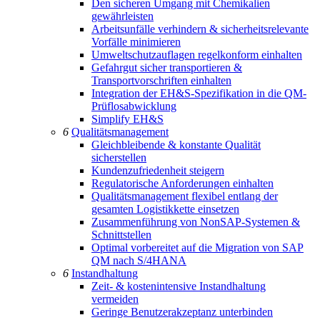
Den sicheren Umgang mit Chemikalien
gewährleisten
Arbeitsunfälle verhindern & sicherheitsrelevante
Vorfälle minimieren
Umweltschutzauflagen regelkonform einhalten
Gefahrgut sicher transportieren &
Transportvorschriften einhalten
Integration der EH&S-Spezifikation in die QM-
Prüflosabwicklung
Simplify EH&S
6
Qualitätsmanagement
Gleichbleibende & konstante Qualität
sicherstellen
Kundenzufriedenheit steigern
Regulatorische Anforderungen einhalten
Qualitätsmanagement flexibel entlang der
gesamten Logistikkette einsetzen
Zusammenführung von NonSAP-Systemen &
Schnittstellen
Optimal vorbereitet auf die Migration von SAP
QM nach S/4HANA
6
Instandhaltung
Zeit- & kostenintensive Instandhaltung
vermeiden
Geringe Benutzerakzeptanz unterbinden