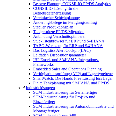
Bessere Planung: CONSILIO PP/DS Analytics
CONSILIO-Lösung für die
Betriebsdatenerfassung
Vereinfachte Schichtplanung
Änderungsbelege im Fertigungsauftrag
Stabiler Produktionsplan
Toolgestützte PP/DS-Migration
Anbindung Verschnittoptimierer
Stücklistenbrowser für ERP und S/4HANA
TABG-Werkzeug für ERP und S/4HANA
Das Logistics Alert Cockpit (LAC)
Leitfaden Dispositionsparameter
IBP Excel- und S/4HANA-Integrations-
Frameworks
Embedded Sales and Operations Planning
Verfügbarkeitsprüfung (ATP) auf Lagertypebene
SmartWatch: Die Hands-Free Lösung fürs Lager
Finite Tankplanung mit S/4HANA und PP/DS
4
Industrielösungen
SCM-Industrielösung für Serienfertiger
SCM-Industrielösung für Projekt- und
Einzelfertiger
SCM-Industrielösung für Automobilindustrie und
Montagefertiger
SCM-Industrielösung Mill