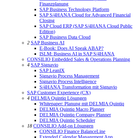
Finanzplanung
SAP Business Technology Platform
SAP S/4HANA Cloud for Advanced Financial
Closing
SAP Cloud ERP (SAP S/4HANA Cloud Public
Edition)
SAP Business Data Cloud
2
SAP Business AI
E-Book: Does AI Speak ABAP?
ISLM: Business AI in SAP S/4HANA
CONSILIO Embedded Sales & Operations Planning
4
SAP Signavio
SAP LeanIX
Signavio Process Management
Signavio Process Intelligence
S/4HANA Transformation mit Signavio
SAP Customer Experience (CX)
4
DELMIA Quintiq Lösungen
Whitepaper: Planung mit DELMIA Quintiq
DELMIA Quintiq Macro Planner
DELMIA Quintiq Company Planner
DELMIA Quintiq Scheduler
18
CONSILIO Add-on Lösungen
CONSILIO Finance BalanceLine
Extended Calendar Management App