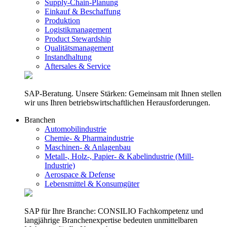
Supply-Chain-Planung
Einkauf & Beschaffung
Produktion
Logistikmanagement
Product Stewardship
Qualitätsmanagement
Instandhaltung
Aftersales & Service
SAP-Beratung. Unsere Stärken: Gemeinsam mit Ihnen stellen
wir uns Ihren betriebswirtschaftlichen Herausforderungen.
Branchen
Automobilindustrie
Chemie- & Pharmaindustrie
Maschinen- & Anlagenbau
Metall-, Holz-, Papier- & Kabelindustrie (Mill-
Industrie)
Aerospace & Defense
Lebensmittel & Konsumgüter
SAP für Ihre Branche: CONSILIO Fachkompetenz und
langjährige Branchenexpertise bedeuten unmittelbaren