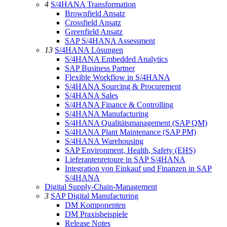
4
S/4HANA Transformation
Brownfield Ansatz
Crossfield Ansatz
Greenfield Ansatz
SAP S/4HANA Assessment
13
S/4HANA Lösungen
S/4HANA Embedded Analytics
SAP Business Partner
Flexible Workflow in S/4HANA
S/4HANA Sourcing & Procurement
S/4HANA Sales
S/4HANA Finance & Controlling
S/4HANA Manufacturing
S/4HANA Qualitätsmanagement (SAP QM)
S/4HANA Plant Maintenance (SAP PM)
S/4HANA Warehousing
SAP Environment, Health, Safety (EHS)
Lieferantenretoure in SAP S/4HANA
Integration von Einkauf und Finanzen in SAP
S/4HANA
Digital Supply-Chain-Management
3
SAP Digital Manufacturing
DM Komponenten
DM Praxisbeispiele
Release Notes