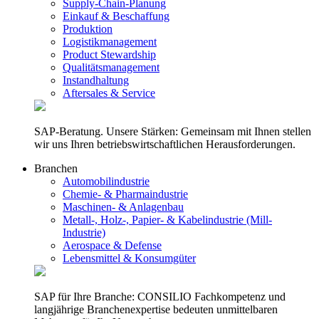
Supply-Chain-Planung
Einkauf & Beschaffung
Produktion
Logistikmanagement
Product Stewardship
Qualitätsmanagement
Instandhaltung
Aftersales & Service
SAP-Beratung. Unsere Stärken: Gemeinsam mit Ihnen stellen
wir uns Ihren betriebswirtschaftlichen Herausforderungen.
Branchen
Automobilindustrie
Chemie- & Pharmaindustrie
Maschinen- & Anlagenbau
Metall-, Holz-, Papier- & Kabelindustrie (Mill-
Industrie)
Aerospace & Defense
Lebensmittel & Konsumgüter
SAP für Ihre Branche: CONSILIO Fachkompetenz und
langjährige Branchenexpertise bedeuten unmittelbaren