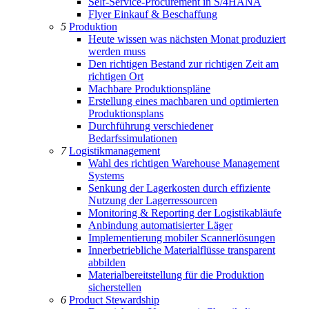
Self-Service-Procurement in S/4HANA
Flyer Einkauf & Beschaffung
5
Produktion
Heute wissen was nächsten Monat produziert
werden muss
Den richtigen Bestand zur richtigen Zeit am
richtigen Ort
Machbare Produktionspläne
Erstellung eines machbaren und optimierten
Produktionsplans
Durchführung verschiedener
Bedarfssimulationen
7
Logistikmanagement
Wahl des richtigen Warehouse Management
Systems
Senkung der Lagerkosten durch effiziente
Nutzung der Lagerressourcen
Monitoring & Reporting der Logistikabläufe
Anbindung automatisierter Läger
Implementierung mobiler Scannerlösungen
Innerbetriebliche Materialflüsse transparent
abbilden
Materialbereitstellung für die Produktion
sicherstellen
6
Product Stewardship