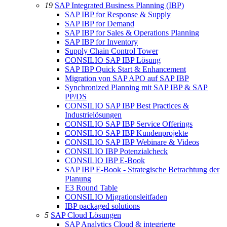
19
SAP Integrated Business Planning (IBP)
SAP IBP for Response & Supply
SAP IBP for Demand
SAP IBP for Sales & Operations Planning
SAP IBP for Inventory
Supply Chain Control Tower
CONSILIO SAP IBP Lösung
SAP IBP Quick Start & Enhancement
Migration von SAP APO auf SAP IBP
Synchronized Planning mit SAP IBP & SAP
PP/DS
CONSILIO SAP IBP Best Practices &
Industrielösungen
CONSILIO SAP IBP Service Offerings
CONSILIO SAP IBP Kundenprojekte
CONSILIO SAP IBP Webinare & Videos
CONSILIO IBP Potenzialcheck
CONSILIO IBP E-Book
SAP IBP E-Book - Strategische Betrachtung der
Planung
E3 Round Table
CONSILIO Migrationsleitfaden
IBP packaged solutions
5
SAP Cloud Lösungen
SAP Analytics Cloud & integrierte