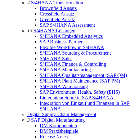
4
S/4HANA Transformation
Brownfield Ansatz
Crossfield Ansatz
Greenfield Ansatz
SAP S/4HANA Assessment
13
S/4HANA Lösungen
S/4HANA Embedded Analytics
SAP Business Partner
Flexible Workflow in S/4HANA
S/4HANA Sourcing & Procurement
S/4HANA Sales
S/4HANA Finance & Controlling
S/4HANA Manufacturing
S/4HANA Qualitätsmanagement (SAP QM)
S/4HANA Plant Maintenance (SAP PM)
S/4HANA Warehousing
SAP Environment, Health, Safety (EHS)
Lieferantenretoure in SAP S/4HANA
Integration von Einkauf und Finanzen in SAP
S/4HANA
Digital Supply-Chain-Management
3
SAP Digital Manufacturing
DM Komponenten
DM Praxisbeispiele
Release Notes