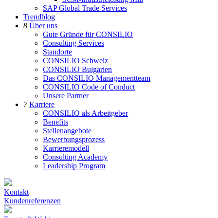
SAP Global Trade Services
Trendblog
8
Über uns
Gute Gründe für CONSILIO
Consulting Services
Standorte
CONSILIO Schweiz
CONSILIO Bulgarien
Das CONSILIO Managementteam
CONSILIO Code of Conduct
Unsere Partner
7
Karriere
CONSILIO als Arbeitgeber
Benefits
Stellenangebote
Bewerbungsprozess
Karrieremodell
Consulting Academy
Leadership Program
Kontakt
Kundenreferenzen