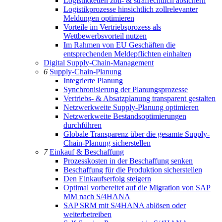
Logistikketten zoll- & strafrechtlich absichern
Logistikprozesse hinsichtlich zollrelevanter
Meldungen optimieren
Vorteile im Vertriebsprozess als
Wettbewerbsvorteil nutzen
Im Rahmen von EU Geschäften die
entsprechenden Meldepflichten einhalten
Digital Supply-Chain-Management
6
Supply-Chain-Planung
Integrierte Planung
Synchronisierung der Planungsprozesse
Vertriebs- & Absatzplanung transparent gestalten
Netzwerkweite Supply-Planung optimieren
Netzwerkweite Bestandsoptimierungen
durchführen
Globale Transparenz über die gesamte Supply-
Chain-Planung sicherstellen
7
Einkauf & Beschaffung
Prozesskosten in der Beschaffung senken
Beschaffung für die Produktion sicherstellen
Den Einkaufserfolg steigern
Optimal vorbereitet auf die Migration von SAP
MM nach S/4HANA
SAP SRM mit S/4HANA ablösen oder
weiterbetreiben