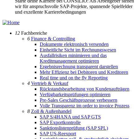
Starte deine Karriere bei CONSILIO: Als Arbeitgeber stehen
wir für anspruchsvolle SAP-Projekte, spannende Spielfelder
und exzellente Karrierebedingungen
12
Fachbereiche
6
Finance & Controlling
Dokumente elektronisch versenden
Einheitliche Sicht im Rechnungswesen
Ausfallrisiken minimieren und das
Kreditmanagement optimieren
Ergebnisrechnung transparent darstellen
Mehr Effizienz bei Debitoren und Kreditoren
Real time und on the fly Reporting
4
Vertrieb & Verkauf
Rückstandsbearbeitung von Kundenaufträgen
Verfügbarkeitsprüfungen optimieren
Pre-Sales Geschäftsprozesse verbessern
Volle Transparenz im order to invoice Prozess
8
Zoll & Außenhandel
SAP S/4HANA und SAP GTS
SAP Exportkontrolle
Sanktionslistenprüfung (SAP SPL)
SAP US-Reexport