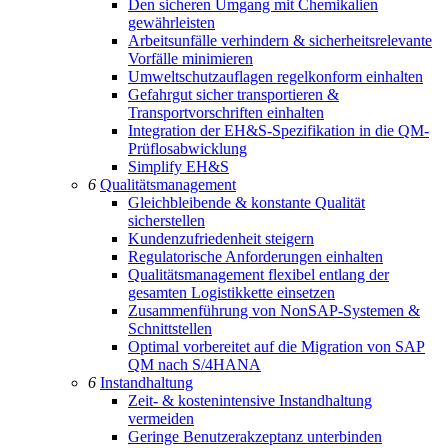
Den sicheren Umgang mit Chemikalien
gewährleisten
Arbeitsunfälle verhindern & sicherheitsrelevante
Vorfälle minimieren
Umweltschutzauflagen regelkonform einhalten
Gefahrgut sicher transportieren &
Transportvorschriften einhalten
Integration der EH&S-Spezifikation in die QM-
Prüflosabwicklung
Simplify EH&S
6
Qualitätsmanagement
Gleichbleibende & konstante Qualität
sicherstellen
Kundenzufriedenheit steigern
Regulatorische Anforderungen einhalten
Qualitätsmanagement flexibel entlang der
gesamten Logistikkette einsetzen
Zusammenführung von NonSAP-Systemen &
Schnittstellen
Optimal vorbereitet auf die Migration von SAP
QM nach S/4HANA
6
Instandhaltung
Zeit- & kostenintensive Instandhaltung
vermeiden
Geringe Benutzerakzeptanz unterbinden