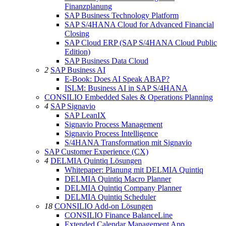
Finanzplanung
SAP Business Technology Platform
SAP S/4HANA Cloud for Advanced Financial
Closing
SAP Cloud ERP (SAP S/4HANA Cloud Public
Edition)
SAP Business Data Cloud
2
SAP Business AI
E-Book: Does AI Speak ABAP?
ISLM: Business AI in SAP S/4HANA
CONSILIO Embedded Sales & Operations Planning
4
SAP Signavio
SAP LeanIX
Signavio Process Management
Signavio Process Intelligence
S/4HANA Transformation mit Signavio
SAP Customer Experience (CX)
4
DELMIA Quintiq Lösungen
Whitepaper: Planung mit DELMIA Quintiq
DELMIA Quintiq Macro Planner
DELMIA Quintiq Company Planner
DELMIA Quintiq Scheduler
18
CONSILIO Add-on Lösungen
CONSILIO Finance BalanceLine
Extended Calendar Management App