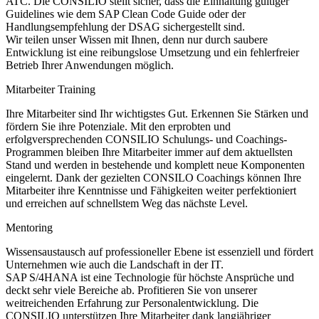
ATC. Die CONSILIO stellt sicher, dass die Einhaltung gültiger
Guidelines wie dem SAP Clean Code Guide oder der
Handlungsempfehlung der DSAG sichergestellt sind.
Wir teilen unser Wissen mit Ihnen, denn nur durch saubere
Entwicklung ist eine reibungslose Umsetzung und ein fehlerfreier
Betrieb Ihrer Anwendungen möglich.
Mitarbeiter Training
Ihre Mitarbeiter sind Ihr wichtigstes Gut. Erkennen Sie Stärken und
fördern Sie ihre Potenziale. Mit den erprobten und
erfolgversprechenden CONSILIO Schulungs- und Coachings-
Programmen bleiben Ihre Mitarbeiter immer auf dem aktuellsten
Stand und werden in bestehende und komplett neue Komponenten
eingelernt. Dank der gezielten CONSILO Coachings können Ihre
Mitarbeiter ihre Kenntnisse und Fähigkeiten weiter perfektioniert
und erreichen auf schnellstem Weg das nächste Level.
Mentoring
Wissensaustausch auf professioneller Ebene ist essenziell und fördert
Unternehmen wie auch die Landschaft in der IT.
SAP S/4HANA ist eine Technologie für höchste Ansprüche und
deckt sehr viele Bereiche ab. Profitieren Sie von unserer
weitreichenden Erfahrung zur Personalentwicklung. Die
CONSILIO unterstützen Ihre Mitarbeiter dank langjähriger