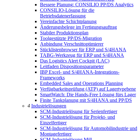
Bessere Planung: CONSILIO PP/DS Analytics
CONSILIO-Lösung für die
Betriebsdatenerfassung
Vereinfachte Schichtplanung
Änderungsbelege im Fertigungsauftrag
Stabiler Produktionsplan
Toolgestützte PP/DS-Migration
Anbindung Verschnittoptimierer
Stücklistenbrowser für ERP und S/4HANA
TABG-Werkzeug für ERP und S/4HANA
Das Logistics Alert Cockpit (LAC)
Leitfaden Dispositionsparameter
IBP Excel- und S/4HANA-Integrations-
Frameworks
Embedded Sales and Operations Planning
Verfügbarkeitsprüfung (ATP) auf Lagertypebene
SmartWatch: Die Hands-Free Lösung fürs Lager
Finite Tankplanung mit S/4HANA und PP/DS
4
Industrielösungen
SCM-Industrielösung für Serienfertiger
SCM-Industrielösung für Projekt- und
Einzelfertiger
SCM-Industrielösung für Automobilindustrie und
Montagefertiger
SCM-Industrielösung Mill