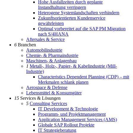
Hohe Ausfallzeiten durch geplante
Instandhaltung verringern
Heterogene Systemlandschaften verhindern
Zukunftsorientierten Kundenservice
gewährleisten
Optimal vorbereitet auf die SAP PM Migration
nach S/4HANA
Aftersales & Service
6
Branchen
Automobilindustrie
Chemie- & Pharmaindustrie
Maschinen- & Anlagenbau
1
Metall-, Holz-, Papier- & Kabelindustrie (Mill-
Industrie)
Characteristics Dependent Planning (CDP) – mit
Merkmalen schlank planen
Aerospace & Defense
Lebensmittel & Konsumgüter
15
Services & Lösungen
5
Consulting Services
IT Development & Technologie
Programm- und Projektmanagement
Application Management Services (AMS)
Globale SAP Rollout Projekte
IT Strategieberatung