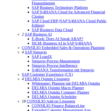
Finanzplanung
SAP Business Technology Platform
SAP S/4HANA Cloud for Advanced Financial
Closing
SAP Cloud ERP (SAP S/4HANA Cloud Public
Edition)
SAP Business Data Cloud
2
SAP Business AI
E-Book: Does AI Speak ABAP?
ISLM: Business AI in SAP S/4HANA
CONSILIO Embedded Sales & Operations Planning
4
SAP Signavio
SAP LeanIX
Signavio Process Management
Signavio Process Intelligence
S/4HANA Transformation mit Signavio
SAP Customer Experience (CX)
4
DELMIA Quintiq Lösungen
Whitepaper: Planung mit DELMIA Quintiq
DELMIA Quintiq Macro Planner
DELMIA Quintiq Company Planner
DELMIA Quintiq Scheduler
18
CONSILIO Add-on Lösungen
CONSILIO Finance BalanceLine
Extended Calendar Management App