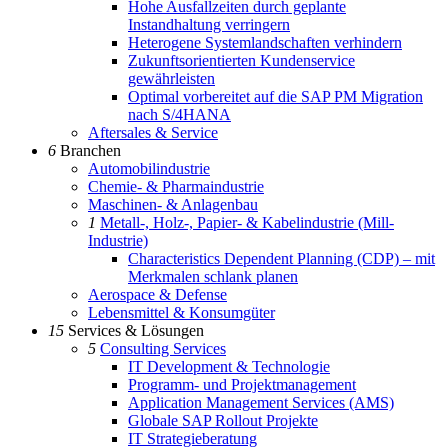
Hohe Ausfallzeiten durch geplante
Instandhaltung verringern
Heterogene Systemlandschaften verhindern
Zukunftsorientierten Kundenservice
gewährleisten
Optimal vorbereitet auf die SAP PM Migration
nach S/4HANA
Aftersales & Service
6
Branchen
Automobilindustrie
Chemie- & Pharmaindustrie
Maschinen- & Anlagenbau
1
Metall-, Holz-, Papier- & Kabelindustrie (Mill-
Industrie)
Characteristics Dependent Planning (CDP) – mit
Merkmalen schlank planen
Aerospace & Defense
Lebensmittel & Konsumgüter
15
Services & Lösungen
5
Consulting Services
IT Development & Technologie
Programm- und Projektmanagement
Application Management Services (AMS)
Globale SAP Rollout Projekte
IT Strategieberatung