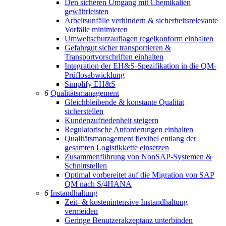
Den sicheren Umgang mit Chemikalien
gewährleisten
Arbeitsunfälle verhindern & sicherheitsrelevante
Vorfälle minimieren
Umweltschutzauflagen regelkonform einhalten
Gefahrgut sicher transportieren &
Transportvorschriften einhalten
Integration der EH&S-Spezifikation in die QM-
Prüflosabwicklung
Simplify EH&S
6
Qualitätsmanagement
Gleichbleibende & konstante Qualität
sicherstellen
Kundenzufriedenheit steigern
Regulatorische Anforderungen einhalten
Qualitätsmanagement flexibel entlang der
gesamten Logistikkette einsetzen
Zusammenführung von NonSAP-Systemen &
Schnittstellen
Optimal vorbereitet auf die Migration von SAP
QM nach S/4HANA
6
Instandhaltung
Zeit- & kostenintensive Instandhaltung
vermeiden
Geringe Benutzerakzeptanz unterbinden