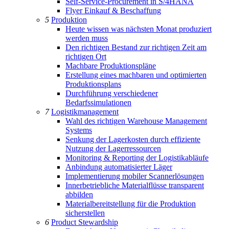
Self-Service-Procurement in S/4HANA
Flyer Einkauf & Beschaffung
5
Produktion
Heute wissen was nächsten Monat produziert
werden muss
Den richtigen Bestand zur richtigen Zeit am
richtigen Ort
Machbare Produktionspläne
Erstellung eines machbaren und optimierten
Produktionsplans
Durchführung verschiedener
Bedarfssimulationen
7
Logistikmanagement
Wahl des richtigen Warehouse Management
Systems
Senkung der Lagerkosten durch effiziente
Nutzung der Lagerressourcen
Monitoring & Reporting der Logistikabläufe
Anbindung automatisierter Läger
Implementierung mobiler Scannerlösungen
Innerbetriebliche Materialflüsse transparent
abbilden
Materialbereitstellung für die Produktion
sicherstellen
6
Product Stewardship