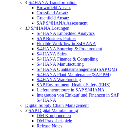
4
S/4HANA Transformation
Brownfield Ansatz
Crossfield Ansatz
Greenfield Ansatz
SAP S/4HANA Assessment
13
S/4HANA Lösungen
S/4HANA Embedded Analytics
SAP Business Partner
Flexible Workflow in S/4HANA
S/4HANA Sourcing & Procurement
S/4HANA Sales
S/4HANA Finance & Controlling
S/4HANA Manufacturing
S/4HANA Qualitätsmanagement (SAP QM)
S/4HANA Plant Maintenance (SAP PM)
S/4HANA Warehousing
SAP Environment, Health, Safety (EHS)
Lieferantenretoure in SAP S/4HANA
Integration von Einkauf und Finanzen in SAP
S/4HANA
Digital Supply-Chain-Management
3
SAP Digital Manufacturing
DM Komponenten
DM Praxisbeispiele
Release Notes