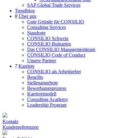
SAP Global Trade Services
Trendblog
8
Über uns
Gute Gründe für CONSILIO
Consulting Services
Standorte
CONSILIO Schweiz
CONSILIO Bulgarien
Das CONSILIO Managementteam
CONSILIO Code of Conduct
Unsere Partner
7
Karriere
CONSILIO als Arbeitgeber
Benefits
Stellenangebote
Bewerbungsprozess
Karrieremodell
Consulting Academy
Leadership Program
Kontakt
Kundenreferenzen