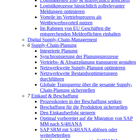
Logistikketten zoll- & strafrechtlich absichern
Logistikprozesse hinsichtlich zollrelevanter
Meldungen optimieren
Vorteile im Vertriebsprozess als
Wettbewerbsvorteil nutzen
Im Rahmen von EU Geschäften die
entsprechenden Meldepflichten einhalten
Digital Supply-Chain-Management
6
Supply-Chain-Planung
Integrierte Planung
Synchronisierung der Planungsprozesse
Vertriebs- & Absatzplanung transparent gestalten
Netzwerkweite Supply-Planung optimieren
Netzwerkweite Bestandsoptimierungen
durchführen
Globale Transparenz über die gesamte Supply-
Chain-Planung sicherstellen
7
Einkauf & Beschaffung
Prozesskosten in der Beschaffung senken
Beschaffung für die Produktion sicherstellen
Den Einkaufserfolg steigern
Optimal vorbereitet auf die Migration von SAP
MM nach S/4HANA
SAP SRM mit S/4HANA ablösen oder
weiterbetreiben