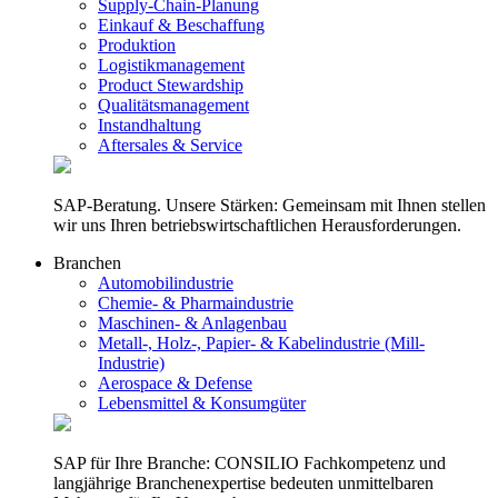
Supply-Chain-Planung
Einkauf & Beschaffung
Produktion
Logistikmanagement
Product Stewardship
Qualitätsmanagement
Instandhaltung
Aftersales & Service
SAP-Beratung. Unsere Stärken: Gemeinsam mit Ihnen stellen
wir uns Ihren betriebswirtschaftlichen Herausforderungen.
Branchen
Automobilindustrie
Chemie- & Pharmaindustrie
Maschinen- & Anlagenbau
Metall-, Holz-, Papier- & Kabelindustrie (Mill-
Industrie)
Aerospace & Defense
Lebensmittel & Konsumgüter
SAP für Ihre Branche: CONSILIO Fachkompetenz und
langjährige Branchenexpertise bedeuten unmittelbaren