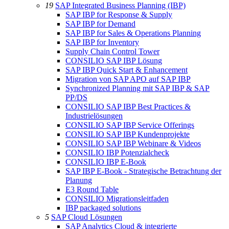
19
SAP Integrated Business Planning (IBP)
SAP IBP for Response & Supply
SAP IBP for Demand
SAP IBP for Sales & Operations Planning
SAP IBP for Inventory
Supply Chain Control Tower
CONSILIO SAP IBP Lösung
SAP IBP Quick Start & Enhancement
Migration von SAP APO auf SAP IBP
Synchronized Planning mit SAP IBP & SAP
PP/DS
CONSILIO SAP IBP Best Practices &
Industrielösungen
CONSILIO SAP IBP Service Offerings
CONSILIO SAP IBP Kundenprojekte
CONSILIO SAP IBP Webinare & Videos
CONSILIO IBP Potenzialcheck
CONSILIO IBP E-Book
SAP IBP E-Book - Strategische Betrachtung der
Planung
E3 Round Table
CONSILIO Migrationsleitfaden
IBP packaged solutions
5
SAP Cloud Lösungen
SAP Analytics Cloud & integrierte