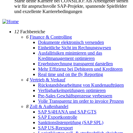
Starte deine Karriere bei CONSILIO: Als Arbeitgeber stehen
wir für anspruchsvolle SAP-Projekte, spannende Spielfelder
und exzellente Karrierebedingungen
12
Fachbereiche
6
Finance & Controlling
Dokumente elektronisch versenden
Einheitliche Sicht im Rechnungswesen
Ausfallrisiken minimieren und das
Kreditmanagement optimieren
Ergebnisrechnung transparent darstellen
Mehr Effizienz bei Debitoren und Kreditoren
Real time und on the fly Reporting
4
Vertrieb & Verkauf
Rückstandsbearbeitung von Kundenaufträgen
Verfügbarkeitsprüfungen optimieren
Pre-Sales Geschäftsprozesse verbessern
Volle Transparenz im order to invoice Prozess
8
Zoll & Außenhandel
SAP S/4HANA und SAP GTS
SAP Exportkontrolle
Sanktionslistenprüfung (SAP SPL)
SAP US-Reexport