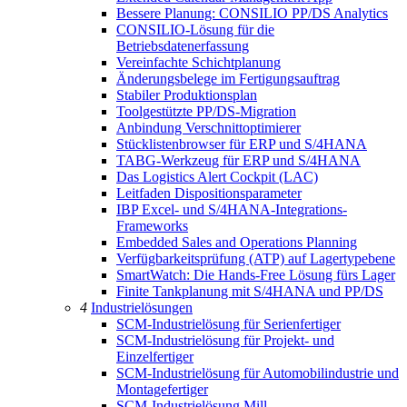
Bessere Planung: CONSILIO PP/DS Analytics
CONSILIO-Lösung für die
Betriebsdatenerfassung
Vereinfachte Schichtplanung
Änderungsbelege im Fertigungsauftrag
Stabiler Produktionsplan
Toolgestützte PP/DS-Migration
Anbindung Verschnittoptimierer
Stücklistenbrowser für ERP und S/4HANA
TABG-Werkzeug für ERP und S/4HANA
Das Logistics Alert Cockpit (LAC)
Leitfaden Dispositionsparameter
IBP Excel- und S/4HANA-Integrations-
Frameworks
Embedded Sales and Operations Planning
Verfügbarkeitsprüfung (ATP) auf Lagertypebene
SmartWatch: Die Hands-Free Lösung fürs Lager
Finite Tankplanung mit S/4HANA und PP/DS
4
Industrielösungen
SCM-Industrielösung für Serienfertiger
SCM-Industrielösung für Projekt- und
Einzelfertiger
SCM-Industrielösung für Automobilindustrie und
Montagefertiger
SCM-Industrielösung Mill