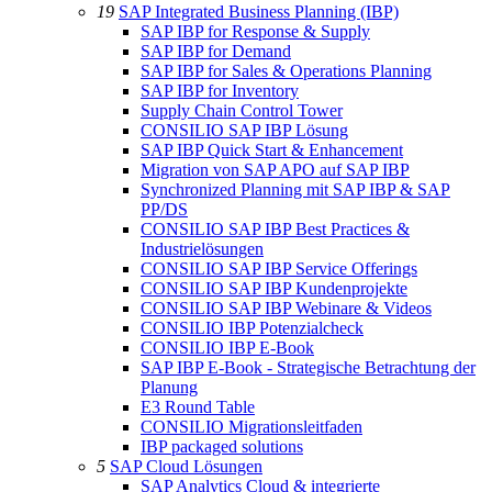
19
SAP Integrated Business Planning (IBP)
SAP IBP for Response & Supply
SAP IBP for Demand
SAP IBP for Sales & Operations Planning
SAP IBP for Inventory
Supply Chain Control Tower
CONSILIO SAP IBP Lösung
SAP IBP Quick Start & Enhancement
Migration von SAP APO auf SAP IBP
Synchronized Planning mit SAP IBP & SAP
PP/DS
CONSILIO SAP IBP Best Practices &
Industrielösungen
CONSILIO SAP IBP Service Offerings
CONSILIO SAP IBP Kundenprojekte
CONSILIO SAP IBP Webinare & Videos
CONSILIO IBP Potenzialcheck
CONSILIO IBP E-Book
SAP IBP E-Book - Strategische Betrachtung der
Planung
E3 Round Table
CONSILIO Migrationsleitfaden
IBP packaged solutions
5
SAP Cloud Lösungen
SAP Analytics Cloud & integrierte