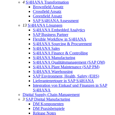
4
S/4HANA Transformation
Brownfield Ansatz
Crossfield Ansatz
Greenfield Ansatz
SAP S/4HANA Assessment
13
S/4HANA Lösungen
S/4HANA Embedded Analytics
SAP Business Partner
Flexible Workflow in S/4HANA
S/4HANA Sourcing & Procurement
S/4HANA Sales
S/4HANA Finance & Controlling
S/4HANA Manufacturing
S/4HANA Qualitätsmanagement (SAP QM)
S/4HANA Plant Maintenance (SAP PM)
S/4HANA Warehousing
SAP Environment, Health, Safety (EHS)
Lieferantenretoure in SAP S/4HANA
Integration von Einkauf und Finanzen in SAP
S/4HANA
Digital Supply-Chain-Management
3
SAP Digital Manufacturing
DM Komponenten
DM Praxisbeispiele
Release Notes