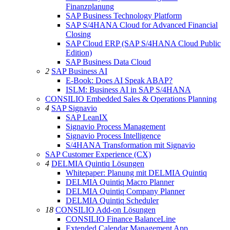
Finanzplanung
SAP Business Technology Platform
SAP S/4HANA Cloud for Advanced Financial
Closing
SAP Cloud ERP (SAP S/4HANA Cloud Public
Edition)
SAP Business Data Cloud
2
SAP Business AI
E-Book: Does AI Speak ABAP?
ISLM: Business AI in SAP S/4HANA
CONSILIO Embedded Sales & Operations Planning
4
SAP Signavio
SAP LeanIX
Signavio Process Management
Signavio Process Intelligence
S/4HANA Transformation mit Signavio
SAP Customer Experience (CX)
4
DELMIA Quintiq Lösungen
Whitepaper: Planung mit DELMIA Quintiq
DELMIA Quintiq Macro Planner
DELMIA Quintiq Company Planner
DELMIA Quintiq Scheduler
18
CONSILIO Add-on Lösungen
CONSILIO Finance BalanceLine
Extended Calendar Management App