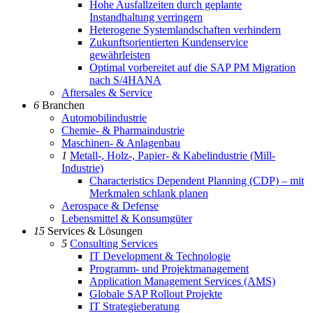
Hohe Ausfallzeiten durch geplante
Instandhaltung verringern
Heterogene Systemlandschaften verhindern
Zukunftsorientierten Kundenservice
gewährleisten
Optimal vorbereitet auf die SAP PM Migration
nach S/4HANA
Aftersales & Service
6
Branchen
Automobilindustrie
Chemie- & Pharmaindustrie
Maschinen- & Anlagenbau
1
Metall-, Holz-, Papier- & Kabelindustrie (Mill-
Industrie)
Characteristics Dependent Planning (CDP) – mit
Merkmalen schlank planen
Aerospace & Defense
Lebensmittel & Konsumgüter
15
Services & Lösungen
5
Consulting Services
IT Development & Technologie
Programm- und Projektmanagement
Application Management Services (AMS)
Globale SAP Rollout Projekte
IT Strategieberatung