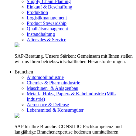
Supply-Chain-Planung
Einkauf & Beschaffung
Produktion
Logistikmanagement
Product Stewardship
Qualitätsmanagement
Instandhaltung
Aftersales & Service
SAP-Beratung. Unsere Stärken: Gemeinsam mit Ihnen stellen
wir uns Ihren betriebswirtschaftlichen Herausforderungen.
Branchen
Automobilindustrie
Chemie- & Pharmaindustrie
Maschinen- & Anlagenbau
Metall-, Holz-, Papier- & Kabelindustrie (Mill-
Industrie)
Aerospace & Defense
Lebensmittel & Konsumgüter
SAP für Ihre Branche: CONSILIO Fachkompetenz und
langjährige Branchenexpertise bedeuten unmittelbaren