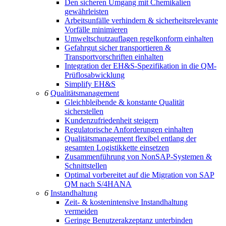
Den sicheren Umgang mit Chemikalien
gewährleisten
Arbeitsunfälle verhindern & sicherheitsrelevante
Vorfälle minimieren
Umweltschutzauflagen regelkonform einhalten
Gefahrgut sicher transportieren &
Transportvorschriften einhalten
Integration der EH&S-Spezifikation in die QM-
Prüflosabwicklung
Simplify EH&S
6
Qualitätsmanagement
Gleichbleibende & konstante Qualität
sicherstellen
Kundenzufriedenheit steigern
Regulatorische Anforderungen einhalten
Qualitätsmanagement flexibel entlang der
gesamten Logistikkette einsetzen
Zusammenführung von NonSAP-Systemen &
Schnittstellen
Optimal vorbereitet auf die Migration von SAP
QM nach S/4HANA
6
Instandhaltung
Zeit- & kostenintensive Instandhaltung
vermeiden
Geringe Benutzerakzeptanz unterbinden