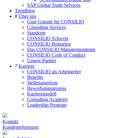
SAP Global Trade Services
Trendblog
8
Über uns
Gute Gründe für CONSILIO
Consulting Services
Standorte
CONSILIO Schweiz
CONSILIO Bulgarien
Das CONSILIO Managementteam
CONSILIO Code of Conduct
Unsere Partner
7
Karriere
CONSILIO als Arbeitgeber
Benefits
Stellenangebote
Bewerbungsprozess
Karrieremodell
Consulting Academy
Leadership Program
Kontakt
Kundenreferenzen