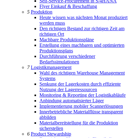
Self-Service-Procurement in S/4HANA
Flyer Einkauf & Beschaffung
5
Produktion
Heute wissen was nächsten Monat produziert
werden muss
Den richtigen Bestand zur richtigen Zeit am
richtigen Ort
Machbare Produktionspläne
Erstellung eines machbaren und optimierten
Produktionsplans
Durchführung verschiedener
Bedarfssimulationen
7
Logistikmanagement
Wahl des richtigen Warehouse Management
Systems
Senkung der Lagerkosten durch effiziente
Nutzung der Lagerressourcen
Monitoring & Reporting der Logistikabläufe
Anbindung automatisierter Läger
Implementierung mobiler Scannerlösungen
Innerbetriebliche Materialflüsse transparent
abbilden
Materialbereitstellung für die Produktion
sicherstellen
6
Product Stewardship