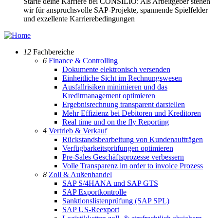
Starte deine Karriere bei CONSILIO: Als Arbeitgeber stehen
wir für anspruchsvolle SAP-Projekte, spannende Spielfelder
und exzellente Karrierebedingungen
12
Fachbereiche
6
Finance & Controlling
Dokumente elektronisch versenden
Einheitliche Sicht im Rechnungswesen
Ausfallrisiken minimieren und das
Kreditmanagement optimieren
Ergebnisrechnung transparent darstellen
Mehr Effizienz bei Debitoren und Kreditoren
Real time und on the fly Reporting
4
Vertrieb & Verkauf
Rückstandsbearbeitung von Kundenaufträgen
Verfügbarkeitsprüfungen optimieren
Pre-Sales Geschäftsprozesse verbessern
Volle Transparenz im order to invoice Prozess
8
Zoll & Außenhandel
SAP S/4HANA und SAP GTS
SAP Exportkontrolle
Sanktionslistenprüfung (SAP SPL)
SAP US-Reexport