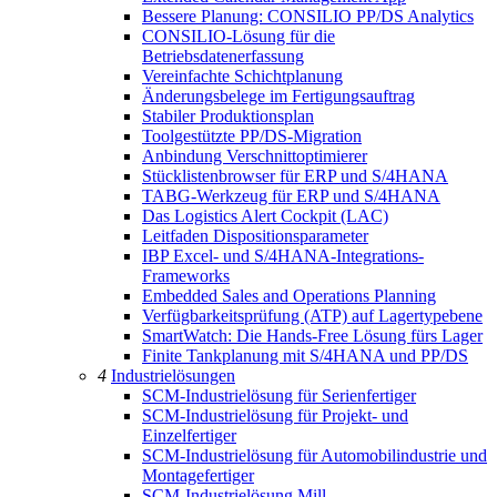
Bessere Planung: CONSILIO PP/DS Analytics
CONSILIO-Lösung für die
Betriebsdatenerfassung
Vereinfachte Schichtplanung
Änderungsbelege im Fertigungsauftrag
Stabiler Produktionsplan
Toolgestützte PP/DS-Migration
Anbindung Verschnittoptimierer
Stücklistenbrowser für ERP und S/4HANA
TABG-Werkzeug für ERP und S/4HANA
Das Logistics Alert Cockpit (LAC)
Leitfaden Dispositionsparameter
IBP Excel- und S/4HANA-Integrations-
Frameworks
Embedded Sales and Operations Planning
Verfügbarkeitsprüfung (ATP) auf Lagertypebene
SmartWatch: Die Hands-Free Lösung fürs Lager
Finite Tankplanung mit S/4HANA und PP/DS
4
Industrielösungen
SCM-Industrielösung für Serienfertiger
SCM-Industrielösung für Projekt- und
Einzelfertiger
SCM-Industrielösung für Automobilindustrie und
Montagefertiger
SCM-Industrielösung Mill