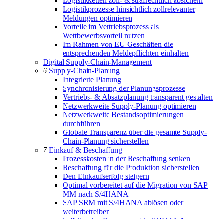
Logistikketten zoll- & strafrechtlich absichern
Logistikprozesse hinsichtlich zollrelevanter
Meldungen optimieren
Vorteile im Vertriebsprozess als
Wettbewerbsvorteil nutzen
Im Rahmen von EU Geschäften die
entsprechenden Meldepflichten einhalten
Digital Supply-Chain-Management
6
Supply-Chain-Planung
Integrierte Planung
Synchronisierung der Planungsprozesse
Vertriebs- & Absatzplanung transparent gestalten
Netzwerkweite Supply-Planung optimieren
Netzwerkweite Bestandsoptimierungen
durchführen
Globale Transparenz über die gesamte Supply-
Chain-Planung sicherstellen
7
Einkauf & Beschaffung
Prozesskosten in der Beschaffung senken
Beschaffung für die Produktion sicherstellen
Den Einkaufserfolg steigern
Optimal vorbereitet auf die Migration von SAP
MM nach S/4HANA
SAP SRM mit S/4HANA ablösen oder
weiterbetreiben