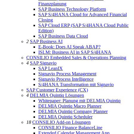
Finanzplanung
SAP Business Technology Platform
SAP S/4HANA Cloud for Advanced Financial
Closing
SAP Cloud ERP (SAP S/4HANA Cloud Public
Edition)
SAP Business Data Cloud
2
SAP Business AI
E-Book: Does AI Speak ABAP?
ISLM: Business AI in SAP S/4HANA
CONSILIO Embedded Sales & Operations Planning
4
SAP Signavio
SAP LeanIX
Signavio Process Management
Signavio Process Intelligence
S/4HANA Transformation mit Signavio
SAP Customer Experience (CX)
4
DELMIA Quintiq Lösungen
Whitepaper: Planung mit DELMIA Quintiq
DELMIA Quintiq Macro Planner
DELMIA Quintiq Company Planner
DELMIA Quintiq Scheduler
18
CONSILIO Add-on Lösungen
CONSILIO Finance BalanceLine
Extended Calendar Management App