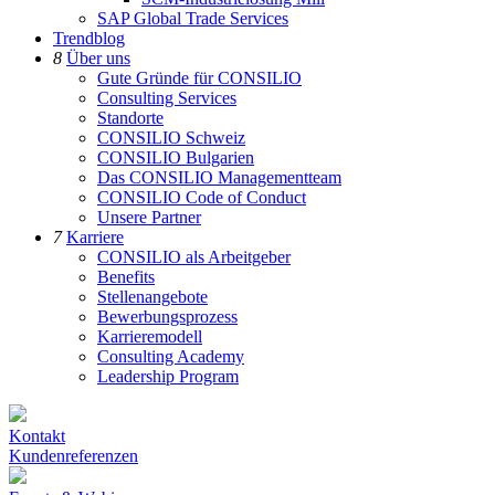
SAP Global Trade Services
Trendblog
8
Über uns
Gute Gründe für CONSILIO
Consulting Services
Standorte
CONSILIO Schweiz
CONSILIO Bulgarien
Das CONSILIO Managementteam
CONSILIO Code of Conduct
Unsere Partner
7
Karriere
CONSILIO als Arbeitgeber
Benefits
Stellenangebote
Bewerbungsprozess
Karrieremodell
Consulting Academy
Leadership Program
Kontakt
Kundenreferenzen