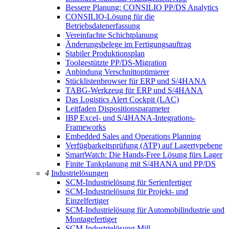
Bessere Planung: CONSILIO PP/DS Analytics
CONSILIO-Lösung für die
Betriebsdatenerfassung
Vereinfachte Schichtplanung
Änderungsbelege im Fertigungsauftrag
Stabiler Produktionsplan
Toolgestützte PP/DS-Migration
Anbindung Verschnittoptimierer
Stücklistenbrowser für ERP und S/4HANA
TABG-Werkzeug für ERP und S/4HANA
Das Logistics Alert Cockpit (LAC)
Leitfaden Dispositionsparameter
IBP Excel- und S/4HANA-Integrations-
Frameworks
Embedded Sales and Operations Planning
Verfügbarkeitsprüfung (ATP) auf Lagertypebene
SmartWatch: Die Hands-Free Lösung fürs Lager
Finite Tankplanung mit S/4HANA und PP/DS
4
Industrielösungen
SCM-Industrielösung für Serienfertiger
SCM-Industrielösung für Projekt- und
Einzelfertiger
SCM-Industrielösung für Automobilindustrie und
Montagefertiger
SCM-Industrielösung Mill