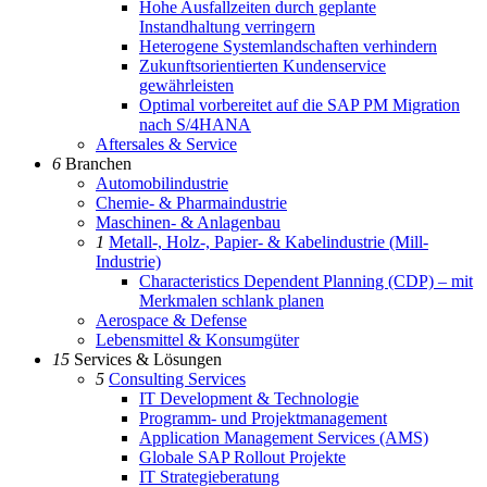
Hohe Ausfallzeiten durch geplante
Instandhaltung verringern
Heterogene Systemlandschaften verhindern
Zukunftsorientierten Kundenservice
gewährleisten
Optimal vorbereitet auf die SAP PM Migration
nach S/4HANA
Aftersales & Service
6
Branchen
Automobilindustrie
Chemie- & Pharmaindustrie
Maschinen- & Anlagenbau
1
Metall-, Holz-, Papier- & Kabelindustrie (Mill-
Industrie)
Characteristics Dependent Planning (CDP) – mit
Merkmalen schlank planen
Aerospace & Defense
Lebensmittel & Konsumgüter
15
Services & Lösungen
5
Consulting Services
IT Development & Technologie
Programm- und Projektmanagement
Application Management Services (AMS)
Globale SAP Rollout Projekte
IT Strategieberatung