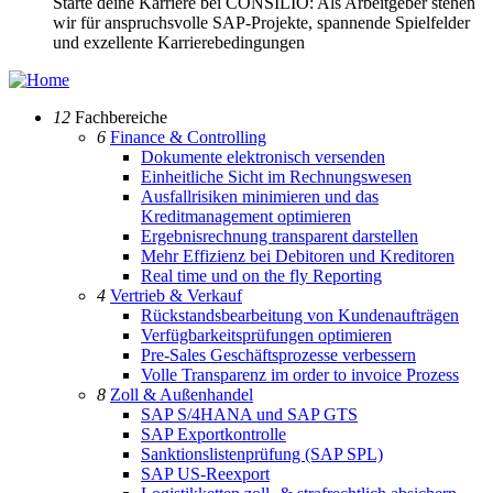
Starte deine Karriere bei CONSILIO: Als Arbeitgeber stehen
wir für anspruchsvolle SAP-Projekte, spannende Spielfelder
und exzellente Karrierebedingungen
12
Fachbereiche
6
Finance & Controlling
Dokumente elektronisch versenden
Einheitliche Sicht im Rechnungswesen
Ausfallrisiken minimieren und das
Kreditmanagement optimieren
Ergebnisrechnung transparent darstellen
Mehr Effizienz bei Debitoren und Kreditoren
Real time und on the fly Reporting
4
Vertrieb & Verkauf
Rückstandsbearbeitung von Kundenaufträgen
Verfügbarkeitsprüfungen optimieren
Pre-Sales Geschäftsprozesse verbessern
Volle Transparenz im order to invoice Prozess
8
Zoll & Außenhandel
SAP S/4HANA und SAP GTS
SAP Exportkontrolle
Sanktionslistenprüfung (SAP SPL)
SAP US-Reexport