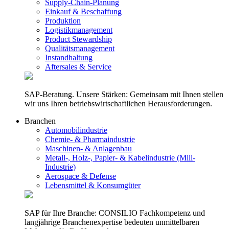
Supply-Chain-Planung
Einkauf & Beschaffung
Produktion
Logistikmanagement
Product Stewardship
Qualitätsmanagement
Instandhaltung
Aftersales & Service
SAP-Beratung. Unsere Stärken: Gemeinsam mit Ihnen stellen
wir uns Ihren betriebswirtschaftlichen Herausforderungen.
Branchen
Automobilindustrie
Chemie- & Pharmaindustrie
Maschinen- & Anlagenbau
Metall-, Holz-, Papier- & Kabelindustrie (Mill-
Industrie)
Aerospace & Defense
Lebensmittel & Konsumgüter
SAP für Ihre Branche: CONSILIO Fachkompetenz und
langjährige Branchenexpertise bedeuten unmittelbaren