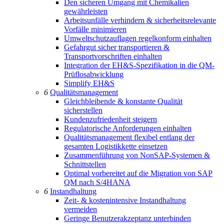
Den sicheren Umgang mit Chemikalien
gewährleisten
Arbeitsunfälle verhindern & sicherheitsrelevante
Vorfälle minimieren
Umweltschutzauflagen regelkonform einhalten
Gefahrgut sicher transportieren &
Transportvorschriften einhalten
Integration der EH&S-Spezifikation in die QM-
Prüflosabwicklung
Simplify EH&S
6
Qualitätsmanagement
Gleichbleibende & konstante Qualität
sicherstellen
Kundenzufriedenheit steigern
Regulatorische Anforderungen einhalten
Qualitätsmanagement flexibel entlang der
gesamten Logistikkette einsetzen
Zusammenführung von NonSAP-Systemen &
Schnittstellen
Optimal vorbereitet auf die Migration von SAP
QM nach S/4HANA
6
Instandhaltung
Zeit- & kostenintensive Instandhaltung
vermeiden
Geringe Benutzerakzeptanz unterbinden