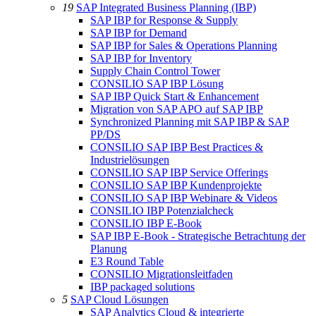
19
SAP Integrated Business Planning (IBP)
SAP IBP for Response & Supply
SAP IBP for Demand
SAP IBP for Sales & Operations Planning
SAP IBP for Inventory
Supply Chain Control Tower
CONSILIO SAP IBP Lösung
SAP IBP Quick Start & Enhancement
Migration von SAP APO auf SAP IBP
Synchronized Planning mit SAP IBP & SAP
PP/DS
CONSILIO SAP IBP Best Practices &
Industrielösungen
CONSILIO SAP IBP Service Offerings
CONSILIO SAP IBP Kundenprojekte
CONSILIO SAP IBP Webinare & Videos
CONSILIO IBP Potenzialcheck
CONSILIO IBP E-Book
SAP IBP E-Book - Strategische Betrachtung der
Planung
E3 Round Table
CONSILIO Migrationsleitfaden
IBP packaged solutions
5
SAP Cloud Lösungen
SAP Analytics Cloud & integrierte