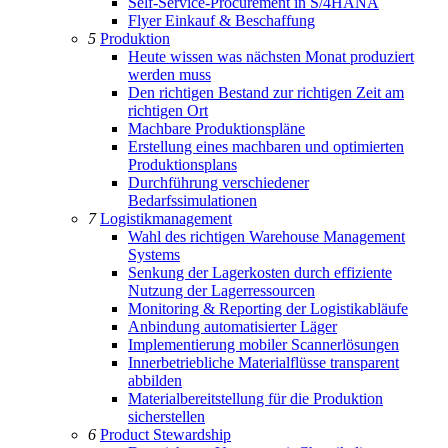
Self-Service-Procurement in S/4HANA
Flyer Einkauf & Beschaffung
5
Produktion
Heute wissen was nächsten Monat produziert
werden muss
Den richtigen Bestand zur richtigen Zeit am
richtigen Ort
Machbare Produktionspläne
Erstellung eines machbaren und optimierten
Produktionsplans
Durchführung verschiedener
Bedarfssimulationen
7
Logistikmanagement
Wahl des richtigen Warehouse Management
Systems
Senkung der Lagerkosten durch effiziente
Nutzung der Lagerressourcen
Monitoring & Reporting der Logistikabläufe
Anbindung automatisierter Läger
Implementierung mobiler Scannerlösungen
Innerbetriebliche Materialflüsse transparent
abbilden
Materialbereitstellung für die Produktion
sicherstellen
6
Product Stewardship