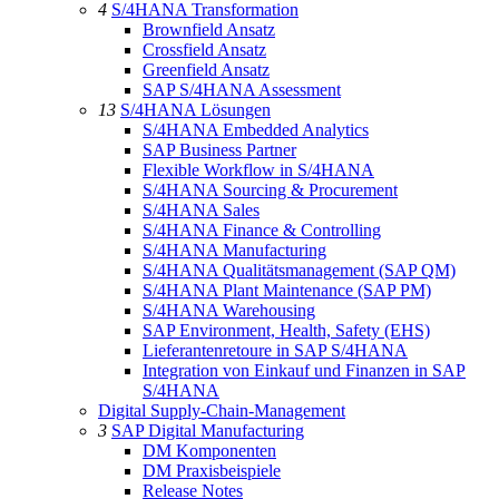
4
S/4HANA Transformation
Brownfield Ansatz
Crossfield Ansatz
Greenfield Ansatz
SAP S/4HANA Assessment
13
S/4HANA Lösungen
S/4HANA Embedded Analytics
SAP Business Partner
Flexible Workflow in S/4HANA
S/4HANA Sourcing & Procurement
S/4HANA Sales
S/4HANA Finance & Controlling
S/4HANA Manufacturing
S/4HANA Qualitätsmanagement (SAP QM)
S/4HANA Plant Maintenance (SAP PM)
S/4HANA Warehousing
SAP Environment, Health, Safety (EHS)
Lieferantenretoure in SAP S/4HANA
Integration von Einkauf und Finanzen in SAP
S/4HANA
Digital Supply-Chain-Management
3
SAP Digital Manufacturing
DM Komponenten
DM Praxisbeispiele
Release Notes