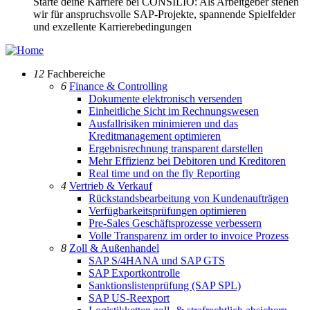
Starte deine Karriere bei CONSILIO: Als Arbeitgeber stehen
wir für anspruchsvolle SAP-Projekte, spannende Spielfelder
und exzellente Karrierebedingungen
12
Fachbereiche
6
Finance & Controlling
Dokumente elektronisch versenden
Einheitliche Sicht im Rechnungswesen
Ausfallrisiken minimieren und das
Kreditmanagement optimieren
Ergebnisrechnung transparent darstellen
Mehr Effizienz bei Debitoren und Kreditoren
Real time und on the fly Reporting
4
Vertrieb & Verkauf
Rückstandsbearbeitung von Kundenaufträgen
Verfügbarkeitsprüfungen optimieren
Pre-Sales Geschäftsprozesse verbessern
Volle Transparenz im order to invoice Prozess
8
Zoll & Außenhandel
SAP S/4HANA und SAP GTS
SAP Exportkontrolle
Sanktionslistenprüfung (SAP SPL)
SAP US-Reexport