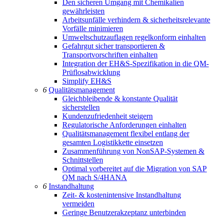
Den sicheren Umgang mit Chemikalien
gewährleisten
Arbeitsunfälle verhindern & sicherheitsrelevante
Vorfälle minimieren
Umweltschutzauflagen regelkonform einhalten
Gefahrgut sicher transportieren &
Transportvorschriften einhalten
Integration der EH&S-Spezifikation in die QM-
Prüflosabwicklung
Simplify EH&S
6
Qualitätsmanagement
Gleichbleibende & konstante Qualität
sicherstellen
Kundenzufriedenheit steigern
Regulatorische Anforderungen einhalten
Qualitätsmanagement flexibel entlang der
gesamten Logistikkette einsetzen
Zusammenführung von NonSAP-Systemen &
Schnittstellen
Optimal vorbereitet auf die Migration von SAP
QM nach S/4HANA
6
Instandhaltung
Zeit- & kostenintensive Instandhaltung
vermeiden
Geringe Benutzerakzeptanz unterbinden