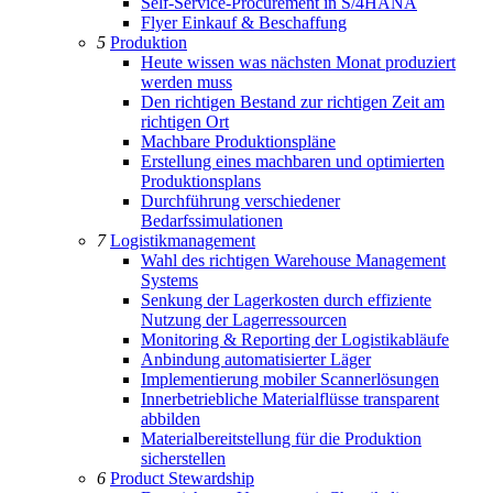
Self-Service-Procurement in S/4HANA
Flyer Einkauf & Beschaffung
5
Produktion
Heute wissen was nächsten Monat produziert
werden muss
Den richtigen Bestand zur richtigen Zeit am
richtigen Ort
Machbare Produktionspläne
Erstellung eines machbaren und optimierten
Produktionsplans
Durchführung verschiedener
Bedarfssimulationen
7
Logistikmanagement
Wahl des richtigen Warehouse Management
Systems
Senkung der Lagerkosten durch effiziente
Nutzung der Lagerressourcen
Monitoring & Reporting der Logistikabläufe
Anbindung automatisierter Läger
Implementierung mobiler Scannerlösungen
Innerbetriebliche Materialflüsse transparent
abbilden
Materialbereitstellung für die Produktion
sicherstellen
6
Product Stewardship