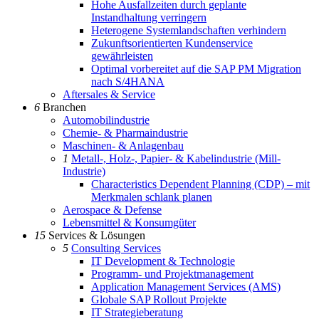
Hohe Ausfallzeiten durch geplante
Instandhaltung verringern
Heterogene Systemlandschaften verhindern
Zukunftsorientierten Kundenservice
gewährleisten
Optimal vorbereitet auf die SAP PM Migration
nach S/4HANA
Aftersales & Service
6
Branchen
Automobilindustrie
Chemie- & Pharmaindustrie
Maschinen- & Anlagenbau
1
Metall-, Holz-, Papier- & Kabelindustrie (Mill-
Industrie)
Characteristics Dependent Planning (CDP) – mit
Merkmalen schlank planen
Aerospace & Defense
Lebensmittel & Konsumgüter
15
Services & Lösungen
5
Consulting Services
IT Development & Technologie
Programm- und Projektmanagement
Application Management Services (AMS)
Globale SAP Rollout Projekte
IT Strategieberatung