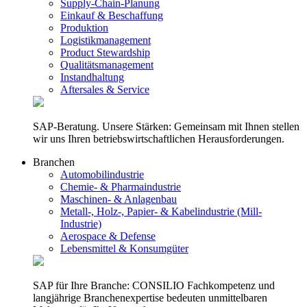
Supply-Chain-Planung
Einkauf & Beschaffung
Produktion
Logistikmanagement
Product Stewardship
Qualitätsmanagement
Instandhaltung
Aftersales & Service
SAP-Beratung. Unsere Stärken: Gemeinsam mit Ihnen stellen
wir uns Ihren betriebswirtschaftlichen Herausforderungen.
Branchen
Automobilindustrie
Chemie- & Pharmaindustrie
Maschinen- & Anlagenbau
Metall-, Holz-, Papier- & Kabelindustrie (Mill-
Industrie)
Aerospace & Defense
Lebensmittel & Konsumgüter
SAP für Ihre Branche: CONSILIO Fachkompetenz und
langjährige Branchenexpertise bedeuten unmittelbaren