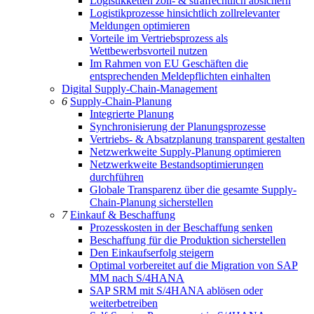
Logistikketten zoll- & strafrechtlich absichern
Logistikprozesse hinsichtlich zollrelevanter
Meldungen optimieren
Vorteile im Vertriebsprozess als
Wettbewerbsvorteil nutzen
Im Rahmen von EU Geschäften die
entsprechenden Meldepflichten einhalten
Digital Supply-Chain-Management
6
Supply-Chain-Planung
Integrierte Planung
Synchronisierung der Planungsprozesse
Vertriebs- & Absatzplanung transparent gestalten
Netzwerkweite Supply-Planung optimieren
Netzwerkweite Bestandsoptimierungen
durchführen
Globale Transparenz über die gesamte Supply-
Chain-Planung sicherstellen
7
Einkauf & Beschaffung
Prozesskosten in der Beschaffung senken
Beschaffung für die Produktion sicherstellen
Den Einkaufserfolg steigern
Optimal vorbereitet auf die Migration von SAP
MM nach S/4HANA
SAP SRM mit S/4HANA ablösen oder
weiterbetreiben