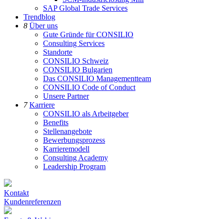
SAP Global Trade Services
Trendblog
8
Über uns
Gute Gründe für CONSILIO
Consulting Services
Standorte
CONSILIO Schweiz
CONSILIO Bulgarien
Das CONSILIO Managementteam
CONSILIO Code of Conduct
Unsere Partner
7
Karriere
CONSILIO als Arbeitgeber
Benefits
Stellenangebote
Bewerbungsprozess
Karrieremodell
Consulting Academy
Leadership Program
Kontakt
Kundenreferenzen