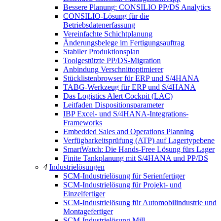
Bessere Planung: CONSILIO PP/DS Analytics
CONSILIO-Lösung für die
Betriebsdatenerfassung
Vereinfachte Schichtplanung
Änderungsbelege im Fertigungsauftrag
Stabiler Produktionsplan
Toolgestützte PP/DS-Migration
Anbindung Verschnittoptimierer
Stücklistenbrowser für ERP und S/4HANA
TABG-Werkzeug für ERP und S/4HANA
Das Logistics Alert Cockpit (LAC)
Leitfaden Dispositionsparameter
IBP Excel- und S/4HANA-Integrations-
Frameworks
Embedded Sales and Operations Planning
Verfügbarkeitsprüfung (ATP) auf Lagertypebene
SmartWatch: Die Hands-Free Lösung fürs Lager
Finite Tankplanung mit S/4HANA und PP/DS
4
Industrielösungen
SCM-Industrielösung für Serienfertiger
SCM-Industrielösung für Projekt- und
Einzelfertiger
SCM-Industrielösung für Automobilindustrie und
Montagefertiger
SCM-Industrielösung Mill