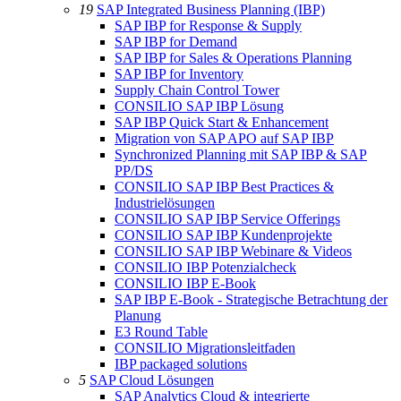
19
SAP Integrated Business Planning (IBP)
SAP IBP for Response & Supply
SAP IBP for Demand
SAP IBP for Sales & Operations Planning
SAP IBP for Inventory
Supply Chain Control Tower
CONSILIO SAP IBP Lösung
SAP IBP Quick Start & Enhancement
Migration von SAP APO auf SAP IBP
Synchronized Planning mit SAP IBP & SAP
PP/DS
CONSILIO SAP IBP Best Practices &
Industrielösungen
CONSILIO SAP IBP Service Offerings
CONSILIO SAP IBP Kundenprojekte
CONSILIO SAP IBP Webinare & Videos
CONSILIO IBP Potenzialcheck
CONSILIO IBP E-Book
SAP IBP E-Book - Strategische Betrachtung der
Planung
E3 Round Table
CONSILIO Migrationsleitfaden
IBP packaged solutions
5
SAP Cloud Lösungen
SAP Analytics Cloud & integrierte