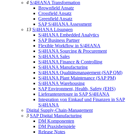
4
S/4HANA Transformation
Brownfield Ansatz
Crossfield Ansatz
Greenfield Ansatz
SAP S/4HANA Assessment
13
S/4HANA Lösungen
S/4HANA Embedded Analytics
SAP Business Partner
Flexible Workflow in S/4HANA
S/4HANA Sourcing & Procurement
S/4HANA Sales
S/4HANA Finance & Controlling
S/4HANA Manufacturing
S/4HANA Qualitätsmanagement (SAP QM)
S/4HANA Plant Maintenance (SAP PM)
S/4HANA Warehousing
SAP Environment, Health, Safety (EHS)
Lieferantenretoure in SAP S/4HANA
Integration von Einkauf und Finanzen in SAP
S/4HANA
Digital Supply-Chain-Management
3
SAP Digital Manufacturing
DM Komponenten
DM Praxisbeispiele
Release Notes