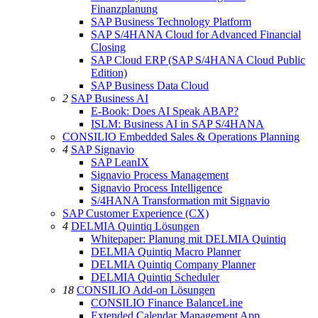
Finanzplanung
SAP Business Technology Platform
SAP S/4HANA Cloud for Advanced Financial
Closing
SAP Cloud ERP (SAP S/4HANA Cloud Public
Edition)
SAP Business Data Cloud
2
SAP Business AI
E-Book: Does AI Speak ABAP?
ISLM: Business AI in SAP S/4HANA
CONSILIO Embedded Sales & Operations Planning
4
SAP Signavio
SAP LeanIX
Signavio Process Management
Signavio Process Intelligence
S/4HANA Transformation mit Signavio
SAP Customer Experience (CX)
4
DELMIA Quintiq Lösungen
Whitepaper: Planung mit DELMIA Quintiq
DELMIA Quintiq Macro Planner
DELMIA Quintiq Company Planner
DELMIA Quintiq Scheduler
18
CONSILIO Add-on Lösungen
CONSILIO Finance BalanceLine
Extended Calendar Management App