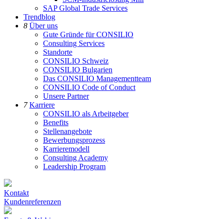
SAP Global Trade Services
Trendblog
8
Über uns
Gute Gründe für CONSILIO
Consulting Services
Standorte
CONSILIO Schweiz
CONSILIO Bulgarien
Das CONSILIO Managementteam
CONSILIO Code of Conduct
Unsere Partner
7
Karriere
CONSILIO als Arbeitgeber
Benefits
Stellenangebote
Bewerbungsprozess
Karrieremodell
Consulting Academy
Leadership Program
Kontakt
Kundenreferenzen