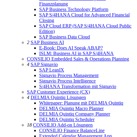
Finanzplanung
SAP Business Technology Platform
SAP S/4HANA Cloud for Advanced Financial
Closing
SAP Cloud ERP (SAP S/4HANA Cloud Public
Edition)
SAP Business Data Cloud
2
SAP Business AI
E-Book: Does AI Speak ABAP?
ISLM: Business AI in SAP S/4HANA
CONSILIO Embedded Sales & Operations Planning
4
SAP Signavio
SAP LeanIX
Signavio Process Management
Signavio Process Intelligence
S/4HANA Transformation mit Signavio
SAP Customer Experience (CX)
4
DELMIA Quintiq Lösungen
Whitepaper: Planung mit DELMIA Quintiq
DELMIA Quintiq Macro Planner
DELMIA Quintiq Company Planner
DELMIA Quintiq Scheduler
18
CONSILIO Add-on Lösungen
CONSILIO Finance BalanceLine
Extended Calendar Management App