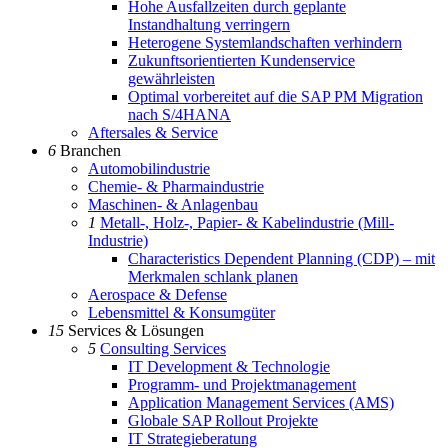
Hohe Ausfallzeiten durch geplante
Instandhaltung verringern
Heterogene Systemlandschaften verhindern
Zukunftsorientierten Kundenservice
gewährleisten
Optimal vorbereitet auf die SAP PM Migration
nach S/4HANA
Aftersales & Service
6
Branchen
Automobilindustrie
Chemie- & Pharmaindustrie
Maschinen- & Anlagenbau
1
Metall-, Holz-, Papier- & Kabelindustrie (Mill-
Industrie)
Characteristics Dependent Planning (CDP) – mit
Merkmalen schlank planen
Aerospace & Defense
Lebensmittel & Konsumgüter
15
Services & Lösungen
5
Consulting Services
IT Development & Technologie
Programm- und Projektmanagement
Application Management Services (AMS)
Globale SAP Rollout Projekte
IT Strategieberatung