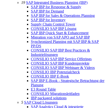
19
SAP Integrated Business Planning (IBP)
SAP IBP for Response & Supply
SAP IBP for Demand
SAP IBP for Sales & Operations Planning
SAP IBP for Inventory
Supply Chain Control Tower
CONSILIO SAP IBP Lösung
SAP IBP Quick Start & Enhancement
Migration von SAP APO auf SAP IBP
Synchronized Planning mit SAP IBP & SAP
PP/DS
CONSILIO SAP IBP Best Practices &
Industrielösungen
CONSILIO SAP IBP Service Offerings
CONSILIO SAP IBP Kundenprojekte
CONSILIO SAP IBP Webinare & Videos
CONSILIO IBP Potenzialcheck
CONSILIO IBP E-Book
SAP IBP E-Book - Strategische Betrachtung der
Planung
E3 Round Table
CONSILIO Migrationsleitfaden
IBP packaged solutions
5
SAP Cloud Lösungen
SAP Analytics Cloud & integrierte