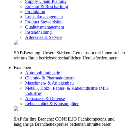
Supply-Chain-Planung
Einkauf & Beschaffung
Produktion
Logistikmanagement
Product Stewardship
Qualitätsmanagement
Instandhaltung
Aftersales & Service
SAP-Beratung. Unsere Stärken: Gemeinsam mit Ihnen stellen
wir uns Ihren betriebswirtschaftlichen Herausforderungen.
Branchen
Automobilindustrie
Chemie- & Pharmaindustrie
Maschinen- & Anlagenbau
Metall-, Holz-, Papier- & Kabelindustrie (Mill-
Industrie)
Aerospace & Defense
Lebensmittel & Konsumgüter
SAP für Ihre Branche: CONSILIO Fachkompetenz und
langjährige Branchenexpertise bedeuten unmittelbaren