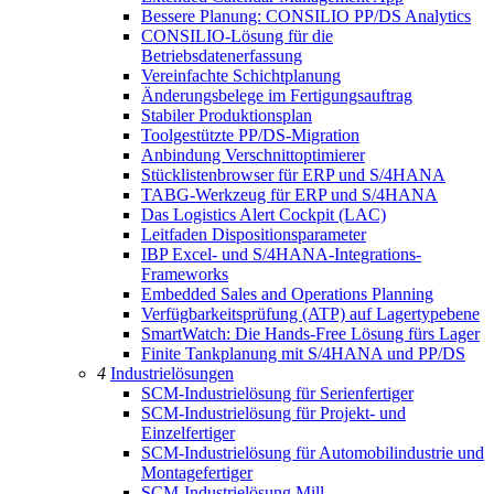
Bessere Planung: CONSILIO PP/DS Analytics
CONSILIO-Lösung für die
Betriebsdatenerfassung
Vereinfachte Schichtplanung
Änderungsbelege im Fertigungsauftrag
Stabiler Produktionsplan
Toolgestützte PP/DS-Migration
Anbindung Verschnittoptimierer
Stücklistenbrowser für ERP und S/4HANA
TABG-Werkzeug für ERP und S/4HANA
Das Logistics Alert Cockpit (LAC)
Leitfaden Dispositionsparameter
IBP Excel- und S/4HANA-Integrations-
Frameworks
Embedded Sales and Operations Planning
Verfügbarkeitsprüfung (ATP) auf Lagertypebene
SmartWatch: Die Hands-Free Lösung fürs Lager
Finite Tankplanung mit S/4HANA und PP/DS
4
Industrielösungen
SCM-Industrielösung für Serienfertiger
SCM-Industrielösung für Projekt- und
Einzelfertiger
SCM-Industrielösung für Automobilindustrie und
Montagefertiger
SCM-Industrielösung Mill