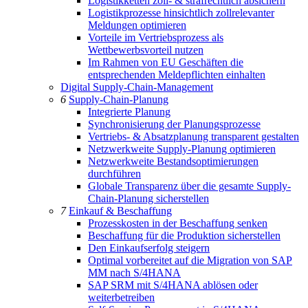
Logistikketten zoll- & strafrechtlich absichern
Logistikprozesse hinsichtlich zollrelevanter
Meldungen optimieren
Vorteile im Vertriebsprozess als
Wettbewerbsvorteil nutzen
Im Rahmen von EU Geschäften die
entsprechenden Meldepflichten einhalten
Digital Supply-Chain-Management
6
Supply-Chain-Planung
Integrierte Planung
Synchronisierung der Planungsprozesse
Vertriebs- & Absatzplanung transparent gestalten
Netzwerkweite Supply-Planung optimieren
Netzwerkweite Bestandsoptimierungen
durchführen
Globale Transparenz über die gesamte Supply-
Chain-Planung sicherstellen
7
Einkauf & Beschaffung
Prozesskosten in der Beschaffung senken
Beschaffung für die Produktion sicherstellen
Den Einkaufserfolg steigern
Optimal vorbereitet auf die Migration von SAP
MM nach S/4HANA
SAP SRM mit S/4HANA ablösen oder
weiterbetreiben