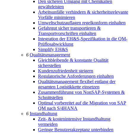
Den sicheren Umgang mit Chemikalien
gewährleisten
Arbeitsunfälle verhindern & sicherheitsrelevante
Vorfälle minimieren
Umweltschutzauflagen regelkonform einhalten
Gefahrgut sicher transportieren &
Transportvorschriften einhalten
Integration der EH&S-Spezifikation in die QM-
Prüflosabwicklung
Simplify EH&S
6
Qualitätsmanagement
Gleichbleibende & konstante Qualität
sicherstellen
Kundenzufriedenheit steigern
Regulatorische Anforderungen einhalten
Qualitätsmanagement flexibel entlang der
gesamten Logistikkette einsetzen
Zusammenführung von NonSAP-Systemen &
Schnittstellen
Optimal vorbereitet auf die Migration von SAP
QM nach S/4HANA
6
Instandhaltung
Zeit- & kostenintensive Instandhaltung
vermeiden
Geringe Benutzerakzeptanz unterbinden