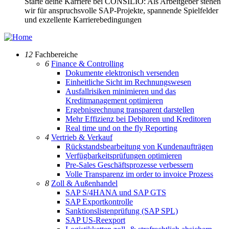
Starte deine Karriere bei CONSILIO: Als Arbeitgeber stehen
wir für anspruchsvolle SAP-Projekte, spannende Spielfelder
und exzellente Karrierebedingungen
12
Fachbereiche
6
Finance & Controlling
Dokumente elektronisch versenden
Einheitliche Sicht im Rechnungswesen
Ausfallrisiken minimieren und das
Kreditmanagement optimieren
Ergebnisrechnung transparent darstellen
Mehr Effizienz bei Debitoren und Kreditoren
Real time und on the fly Reporting
4
Vertrieb & Verkauf
Rückstandsbearbeitung von Kundenaufträgen
Verfügbarkeitsprüfungen optimieren
Pre-Sales Geschäftsprozesse verbessern
Volle Transparenz im order to invoice Prozess
8
Zoll & Außenhandel
SAP S/4HANA und SAP GTS
SAP Exportkontrolle
Sanktionslistenprüfung (SAP SPL)
SAP US-Reexport