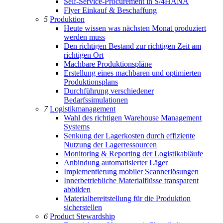
Self-Service-Procurement in S/4HANA
Flyer Einkauf & Beschaffung
5
Produktion
Heute wissen was nächsten Monat produziert
werden muss
Den richtigen Bestand zur richtigen Zeit am
richtigen Ort
Machbare Produktionspläne
Erstellung eines machbaren und optimierten
Produktionsplans
Durchführung verschiedener
Bedarfssimulationen
7
Logistikmanagement
Wahl des richtigen Warehouse Management
Systems
Senkung der Lagerkosten durch effiziente
Nutzung der Lagerressourcen
Monitoring & Reporting der Logistikabläufe
Anbindung automatisierter Läger
Implementierung mobiler Scannerlösungen
Innerbetriebliche Materialflüsse transparent
abbilden
Materialbereitstellung für die Produktion
sicherstellen
6
Product Stewardship