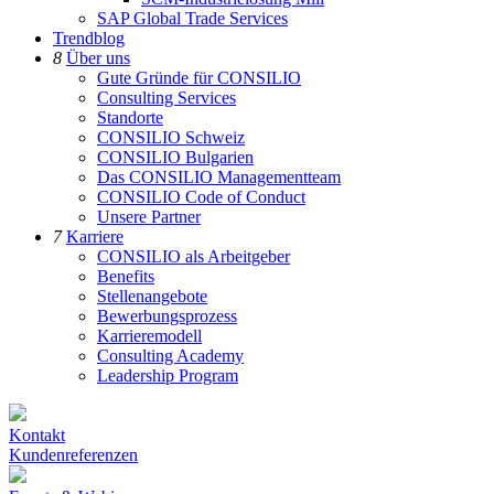
SAP Global Trade Services
Trendblog
8
Über uns
Gute Gründe für CONSILIO
Consulting Services
Standorte
CONSILIO Schweiz
CONSILIO Bulgarien
Das CONSILIO Managementteam
CONSILIO Code of Conduct
Unsere Partner
7
Karriere
CONSILIO als Arbeitgeber
Benefits
Stellenangebote
Bewerbungsprozess
Karrieremodell
Consulting Academy
Leadership Program
Kontakt
Kundenreferenzen