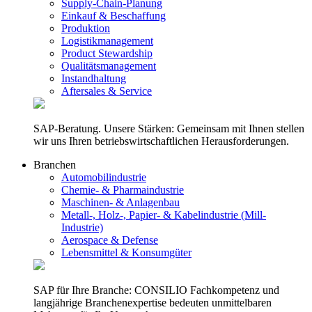
Supply-Chain-Planung
Einkauf & Beschaffung
Produktion
Logistikmanagement
Product Stewardship
Qualitätsmanagement
Instandhaltung
Aftersales & Service
SAP-Beratung. Unsere Stärken: Gemeinsam mit Ihnen stellen
wir uns Ihren betriebswirtschaftlichen Herausforderungen.
Branchen
Automobilindustrie
Chemie- & Pharmaindustrie
Maschinen- & Anlagenbau
Metall-, Holz-, Papier- & Kabelindustrie (Mill-
Industrie)
Aerospace & Defense
Lebensmittel & Konsumgüter
SAP für Ihre Branche: CONSILIO Fachkompetenz und
langjährige Branchenexpertise bedeuten unmittelbaren