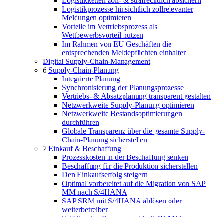
Logistikketten zoll- & strafrechtlich absichern
Logistikprozesse hinsichtlich zollrelevanter
Meldungen optimieren
Vorteile im Vertriebsprozess als
Wettbewerbsvorteil nutzen
Im Rahmen von EU Geschäften die
entsprechenden Meldepflichten einhalten
Digital Supply-Chain-Management
6
Supply-Chain-Planung
Integrierte Planung
Synchronisierung der Planungsprozesse
Vertriebs- & Absatzplanung transparent gestalten
Netzwerkweite Supply-Planung optimieren
Netzwerkweite Bestandsoptimierungen
durchführen
Globale Transparenz über die gesamte Supply-
Chain-Planung sicherstellen
7
Einkauf & Beschaffung
Prozesskosten in der Beschaffung senken
Beschaffung für die Produktion sicherstellen
Den Einkaufserfolg steigern
Optimal vorbereitet auf die Migration von SAP
MM nach S/4HANA
SAP SRM mit S/4HANA ablösen oder
weiterbetreiben