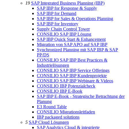
19
SAP Integrated Business Planning (IBP)
SAP IBP for Response & Supply
SAP IBP for Demand
SAP IBP for Sales & Operations Planning
SAP IBP for Inventory
Supply Chain Control Tower
CONSILIO SAP IBP Lösung
SAP IBP Quick Start & Enhancement
Migration von SAP APO auf SAP IBP
Synchronized Planning mit SAP IBP & SAP
PP/DS
CONSILIO SAP IBP Best Practices &
Industrielösungen
CONSILIO SAP IBP Service Offerings
CONSILIO SAP IBP Kundenprojekte
CONSILIO SAP IBP Webinare & Videos
CONSILIO IBP Potenzialcheck
CONSILIO IBP E-Book
SAP IBP E-Book - Strategische Betrachtung der
Planung
E3 Round Table
CONSILIO Migrationsleitfaden
IBP packaged solutions
5
SAP Cloud Lösungen
SAP Analytics Cloud & integrierte