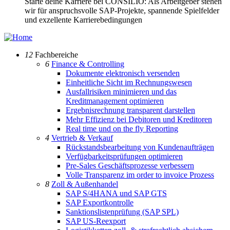
Starte deine Karriere bei CONSILIO: Als Arbeitgeber stehen
wir für anspruchsvolle SAP-Projekte, spannende Spielfelder
und exzellente Karrierebedingungen
12
Fachbereiche
6
Finance & Controlling
Dokumente elektronisch versenden
Einheitliche Sicht im Rechnungswesen
Ausfallrisiken minimieren und das
Kreditmanagement optimieren
Ergebnisrechnung transparent darstellen
Mehr Effizienz bei Debitoren und Kreditoren
Real time und on the fly Reporting
4
Vertrieb & Verkauf
Rückstandsbearbeitung von Kundenaufträgen
Verfügbarkeitsprüfungen optimieren
Pre-Sales Geschäftsprozesse verbessern
Volle Transparenz im order to invoice Prozess
8
Zoll & Außenhandel
SAP S/4HANA und SAP GTS
SAP Exportkontrolle
Sanktionslistenprüfung (SAP SPL)
SAP US-Reexport