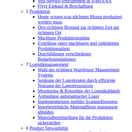
Self-Service-Procurement in S/4HANA
Flyer Einkauf & Beschaffung
5
Produktion
Heute wissen was nächsten Monat produziert
werden muss
Den richtigen Bestand zur richtigen Zeit am
richtigen Ort
Machbare Produktionspläne
Erstellung eines machbaren und optimierten
Produktionsplans
Durchführung verschiedener
Bedarfssimulationen
7
Logistikmanagement
Wahl des richtigen Warehouse Management
Systems
Senkung der Lagerkosten durch effiziente
Nutzung der Lagerressourcen
Monitoring & Reporting der Logistikabläufe
Anbindung automatisierter Läger
Implementierung mobiler Scannerlösungen
Innerbetriebliche Materialflüsse transparent
abbilden
Materialbereitstellung für die Produktion
sicherstellen
6
Product Stewardship