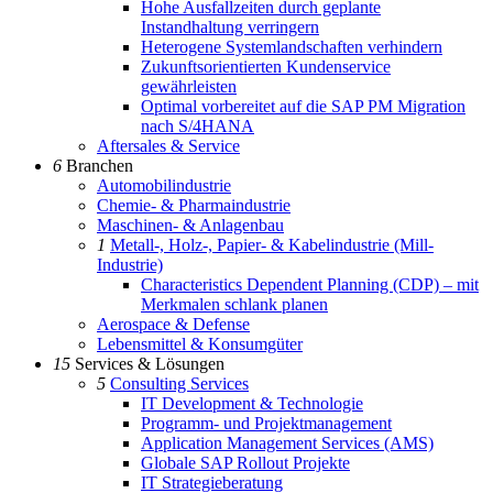
Hohe Ausfallzeiten durch geplante
Instandhaltung verringern
Heterogene Systemlandschaften verhindern
Zukunftsorientierten Kundenservice
gewährleisten
Optimal vorbereitet auf die SAP PM Migration
nach S/4HANA
Aftersales & Service
6
Branchen
Automobilindustrie
Chemie- & Pharmaindustrie
Maschinen- & Anlagenbau
1
Metall-, Holz-, Papier- & Kabelindustrie (Mill-
Industrie)
Characteristics Dependent Planning (CDP) – mit
Merkmalen schlank planen
Aerospace & Defense
Lebensmittel & Konsumgüter
15
Services & Lösungen
5
Consulting Services
IT Development & Technologie
Programm- und Projektmanagement
Application Management Services (AMS)
Globale SAP Rollout Projekte
IT Strategieberatung