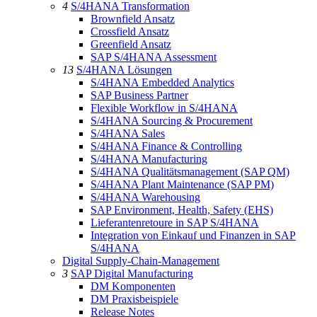
4
S/4HANA Transformation
Brownfield Ansatz
Crossfield Ansatz
Greenfield Ansatz
SAP S/4HANA Assessment
13
S/4HANA Lösungen
S/4HANA Embedded Analytics
SAP Business Partner
Flexible Workflow in S/4HANA
S/4HANA Sourcing & Procurement
S/4HANA Sales
S/4HANA Finance & Controlling
S/4HANA Manufacturing
S/4HANA Qualitätsmanagement (SAP QM)
S/4HANA Plant Maintenance (SAP PM)
S/4HANA Warehousing
SAP Environment, Health, Safety (EHS)
Lieferantenretoure in SAP S/4HANA
Integration von Einkauf und Finanzen in SAP
S/4HANA
Digital Supply-Chain-Management
3
SAP Digital Manufacturing
DM Komponenten
DM Praxisbeispiele
Release Notes