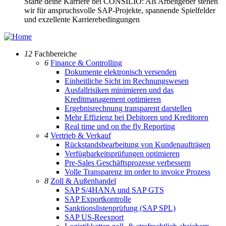
Starte deine Karriere bei CONSILIO: Als Arbeitgeber stehen
wir für anspruchsvolle SAP-Projekte, spannende Spielfelder
und exzellente Karrierebedingungen
12
Fachbereiche
6
Finance & Controlling
Dokumente elektronisch versenden
Einheitliche Sicht im Rechnungswesen
Ausfallrisiken minimieren und das
Kreditmanagement optimieren
Ergebnisrechnung transparent darstellen
Mehr Effizienz bei Debitoren und Kreditoren
Real time und on the fly Reporting
4
Vertrieb & Verkauf
Rückstandsbearbeitung von Kundenaufträgen
Verfügbarkeitsprüfungen optimieren
Pre-Sales Geschäftsprozesse verbessern
Volle Transparenz im order to invoice Prozess
8
Zoll & Außenhandel
SAP S/4HANA und SAP GTS
SAP Exportkontrolle
Sanktionslistenprüfung (SAP SPL)
SAP US-Reexport