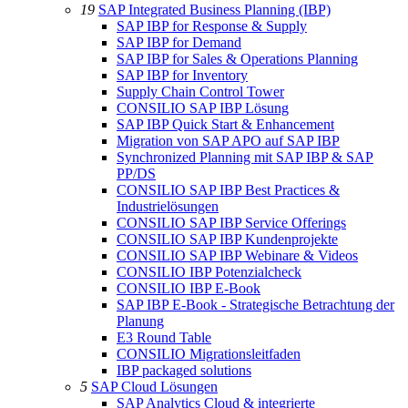
19
SAP Integrated Business Planning (IBP)
SAP IBP for Response & Supply
SAP IBP for Demand
SAP IBP for Sales & Operations Planning
SAP IBP for Inventory
Supply Chain Control Tower
CONSILIO SAP IBP Lösung
SAP IBP Quick Start & Enhancement
Migration von SAP APO auf SAP IBP
Synchronized Planning mit SAP IBP & SAP
PP/DS
CONSILIO SAP IBP Best Practices &
Industrielösungen
CONSILIO SAP IBP Service Offerings
CONSILIO SAP IBP Kundenprojekte
CONSILIO SAP IBP Webinare & Videos
CONSILIO IBP Potenzialcheck
CONSILIO IBP E-Book
SAP IBP E-Book - Strategische Betrachtung der
Planung
E3 Round Table
CONSILIO Migrationsleitfaden
IBP packaged solutions
5
SAP Cloud Lösungen
SAP Analytics Cloud & integrierte