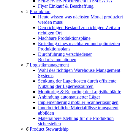
Self-Service-Procurement in S/4HANA
Flyer Einkauf & Beschaffung
5
Produktion
Heute wissen was nächsten Monat produziert
werden muss
Den richtigen Bestand zur richtigen Zeit am
richtigen Ort
Machbare Produktionspläne
Erstellung eines machbaren und optimierten
Produktionsplans
Durchführung verschiedener
Bedarfssimulationen
7
Logistikmanagement
Wahl des richtigen Warehouse Management
Systems
Senkung der Lagerkosten durch effiziente
Nutzung der Lagerressourcen
Monitoring & Reporting der Logistikabläufe
Anbindung automatisierter Läger
Implementierung mobiler Scannerlösungen
Innerbetriebliche Materialflüsse transparent
abbilden
Materialbereitstellung für die Produktion
sicherstellen
6
Product Stewardship