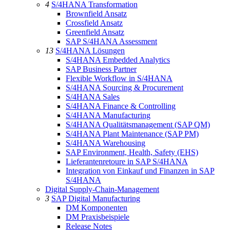
4
S/4HANA Transformation
Brownfield Ansatz
Crossfield Ansatz
Greenfield Ansatz
SAP S/4HANA Assessment
13
S/4HANA Lösungen
S/4HANA Embedded Analytics
SAP Business Partner
Flexible Workflow in S/4HANA
S/4HANA Sourcing & Procurement
S/4HANA Sales
S/4HANA Finance & Controlling
S/4HANA Manufacturing
S/4HANA Qualitätsmanagement (SAP QM)
S/4HANA Plant Maintenance (SAP PM)
S/4HANA Warehousing
SAP Environment, Health, Safety (EHS)
Lieferantenretoure in SAP S/4HANA
Integration von Einkauf und Finanzen in SAP
S/4HANA
Digital Supply-Chain-Management
3
SAP Digital Manufacturing
DM Komponenten
DM Praxisbeispiele
Release Notes