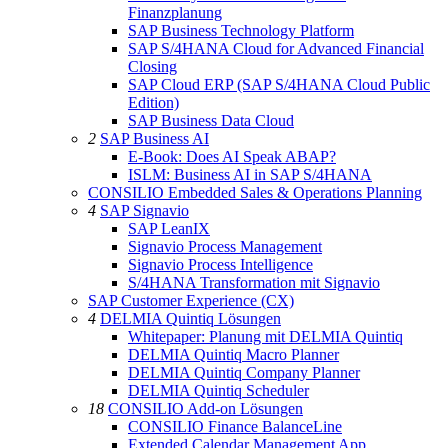
Finanzplanung
SAP Business Technology Platform
SAP S/4HANA Cloud for Advanced Financial
Closing
SAP Cloud ERP (SAP S/4HANA Cloud Public
Edition)
SAP Business Data Cloud
2
SAP Business AI
E-Book: Does AI Speak ABAP?
ISLM: Business AI in SAP S/4HANA
CONSILIO Embedded Sales & Operations Planning
4
SAP Signavio
SAP LeanIX
Signavio Process Management
Signavio Process Intelligence
S/4HANA Transformation mit Signavio
SAP Customer Experience (CX)
4
DELMIA Quintiq Lösungen
Whitepaper: Planung mit DELMIA Quintiq
DELMIA Quintiq Macro Planner
DELMIA Quintiq Company Planner
DELMIA Quintiq Scheduler
18
CONSILIO Add-on Lösungen
CONSILIO Finance BalanceLine
Extended Calendar Management App