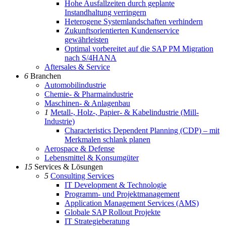
Hohe Ausfallzeiten durch geplante
Instandhaltung verringern
Heterogene Systemlandschaften verhindern
Zukunftsorientierten Kundenservice
gewährleisten
Optimal vorbereitet auf die SAP PM Migration
nach S/4HANA
Aftersales & Service
6
Branchen
Automobilindustrie
Chemie- & Pharmaindustrie
Maschinen- & Anlagenbau
1
Metall-, Holz-, Papier- & Kabelindustrie (Mill-
Industrie)
Characteristics Dependent Planning (CDP) – mit
Merkmalen schlank planen
Aerospace & Defense
Lebensmittel & Konsumgüter
15
Services & Lösungen
5
Consulting Services
IT Development & Technologie
Programm- und Projektmanagement
Application Management Services (AMS)
Globale SAP Rollout Projekte
IT Strategieberatung