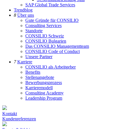
SAP Global Trade Services
Trendblog
8
Über uns
Gute Gründe für CONSILIO
Consulting Services
Standorte
CONSILIO Schweiz
CONSILIO Bulgarien
Das CONSILIO Managementteam
CONSILIO Code of Conduct
Unsere Partner
7
Karriere
CONSILIO als Arbeitgeber
Benefits
Stellenangebote
Bewerbungsprozess
Karrieremodell
Consulting Academy
Leadership Program
Kontakt
Kundenreferenzen