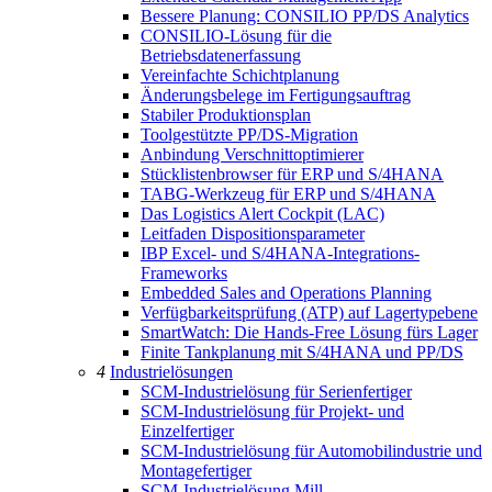
Bessere Planung: CONSILIO PP/DS Analytics
CONSILIO-Lösung für die
Betriebsdatenerfassung
Vereinfachte Schichtplanung
Änderungsbelege im Fertigungsauftrag
Stabiler Produktionsplan
Toolgestützte PP/DS-Migration
Anbindung Verschnittoptimierer
Stücklistenbrowser für ERP und S/4HANA
TABG-Werkzeug für ERP und S/4HANA
Das Logistics Alert Cockpit (LAC)
Leitfaden Dispositionsparameter
IBP Excel- und S/4HANA-Integrations-
Frameworks
Embedded Sales and Operations Planning
Verfügbarkeitsprüfung (ATP) auf Lagertypebene
SmartWatch: Die Hands-Free Lösung fürs Lager
Finite Tankplanung mit S/4HANA und PP/DS
4
Industrielösungen
SCM-Industrielösung für Serienfertiger
SCM-Industrielösung für Projekt- und
Einzelfertiger
SCM-Industrielösung für Automobilindustrie und
Montagefertiger
SCM-Industrielösung Mill