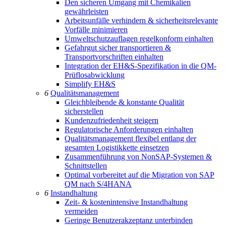
Den sicheren Umgang mit Chemikalien
gewährleisten
Arbeitsunfälle verhindern & sicherheitsrelevante
Vorfälle minimieren
Umweltschutzauflagen regelkonform einhalten
Gefahrgut sicher transportieren &
Transportvorschriften einhalten
Integration der EH&S-Spezifikation in die QM-
Prüflosabwicklung
Simplify EH&S
6
Qualitätsmanagement
Gleichbleibende & konstante Qualität
sicherstellen
Kundenzufriedenheit steigern
Regulatorische Anforderungen einhalten
Qualitätsmanagement flexibel entlang der
gesamten Logistikkette einsetzen
Zusammenführung von NonSAP-Systemen &
Schnittstellen
Optimal vorbereitet auf die Migration von SAP
QM nach S/4HANA
6
Instandhaltung
Zeit- & kostenintensive Instandhaltung
vermeiden
Geringe Benutzerakzeptanz unterbinden