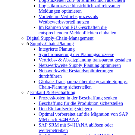
Logistikketten zoll- & strafrechtlich absichern
Logistikprozesse hinsichtlich zollrelevanter
Meldungen optimieren
Vorteile im Vertriebsprozess als
Wettbewerbsvorteil nutzen
Im Rahmen von EU Geschäften die
entsprechenden Meldepflichten einhalten
Digital Supply-Chain-Management
6
Supply-Chain-Planung
Integrierte Planung
Synchronisierung der Planungsprozesse
Vertriebs- & Absatzplanung transparent gestalten
Netzwerkweite Supply-Planung optimieren
Netzwerkweite Bestandsoptimierungen
durchführen
Globale Transparenz über die gesamte Supply-
Chain-Planung sicherstellen
7
Einkauf & Beschaffung
Prozesskosten in der Beschaffung senken
Beschaffung für die Produktion sicherstellen
Den Einkaufserfolg steigern
Optimal vorbereitet auf die Migration von SAP
MM nach S/4HANA
SAP SRM mit S/4HANA ablösen oder
weiterbetreiben