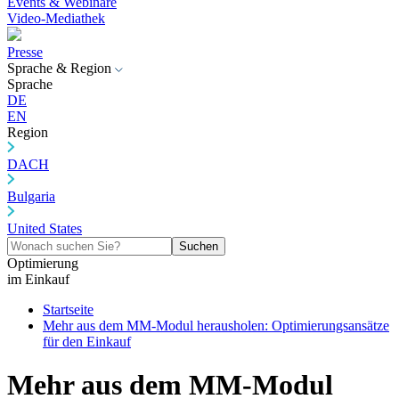
Events & Webinare
Video-Mediathek
Presse
Sprache & Region
Sprache
DE
EN
Region
DACH
Bulgaria
United States
Suchen
Optimierung
im Einkauf
Startseite
Mehr aus dem MM-Modul herausholen: Optimierungsansätze
für den Einkauf
Mehr aus dem MM-Modul