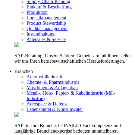
Supply-Chain-Planung
Einkauf & Beschaffung
Produktion
Logistikmanagement
Product Stewardship
Qualitätsmanagement
Instandhaltung
Aftersales & Service
SAP-Beratung. Unsere Stärken: Gemeinsam mit Ihnen stellen
wir uns Ihren betriebswirtschaftlichen Herausforderungen.
Branchen
Automobilindustrie
Chemie- & Pharmaindustrie
Maschinen- & Anlagenbau
Metall-, Holz-, Papier- & Kabelindustrie (Mill-
Industrie)
Aerospace & Defense
Lebensmittel & Konsumgüter
SAP für Ihre Branche: CONSILIO Fachkompetenz und
langjährige Branchenexpertise bedeuten unmittelbaren