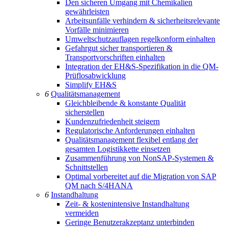
Den sicheren Umgang mit Chemikalien
gewährleisten
Arbeitsunfälle verhindern & sicherheitsrelevante
Vorfälle minimieren
Umweltschutzauflagen regelkonform einhalten
Gefahrgut sicher transportieren &
Transportvorschriften einhalten
Integration der EH&S-Spezifikation in die QM-
Prüflosabwicklung
Simplify EH&S
6
Qualitätsmanagement
Gleichbleibende & konstante Qualität
sicherstellen
Kundenzufriedenheit steigern
Regulatorische Anforderungen einhalten
Qualitätsmanagement flexibel entlang der
gesamten Logistikkette einsetzen
Zusammenführung von NonSAP-Systemen &
Schnittstellen
Optimal vorbereitet auf die Migration von SAP
QM nach S/4HANA
6
Instandhaltung
Zeit- & kostenintensive Instandhaltung
vermeiden
Geringe Benutzerakzeptanz unterbinden