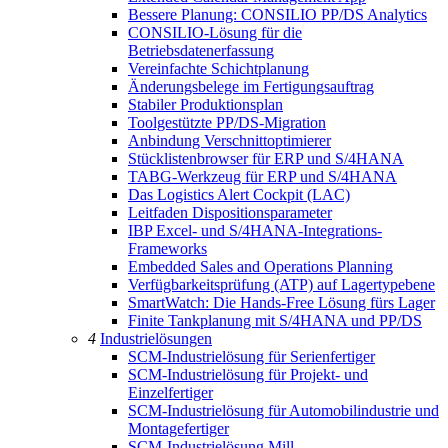
Bessere Planung: CONSILIO PP/DS Analytics
CONSILIO-Lösung für die
Betriebsdatenerfassung
Vereinfachte Schichtplanung
Änderungsbelege im Fertigungsauftrag
Stabiler Produktionsplan
Toolgestützte PP/DS-Migration
Anbindung Verschnittoptimierer
Stücklistenbrowser für ERP und S/4HANA
TABG-Werkzeug für ERP und S/4HANA
Das Logistics Alert Cockpit (LAC)
Leitfaden Dispositionsparameter
IBP Excel- und S/4HANA-Integrations-
Frameworks
Embedded Sales and Operations Planning
Verfügbarkeitsprüfung (ATP) auf Lagertypebene
SmartWatch: Die Hands-Free Lösung fürs Lager
Finite Tankplanung mit S/4HANA und PP/DS
4
Industrielösungen
SCM-Industrielösung für Serienfertiger
SCM-Industrielösung für Projekt- und
Einzelfertiger
SCM-Industrielösung für Automobilindustrie und
Montagefertiger
SCM-Industrielösung Mill