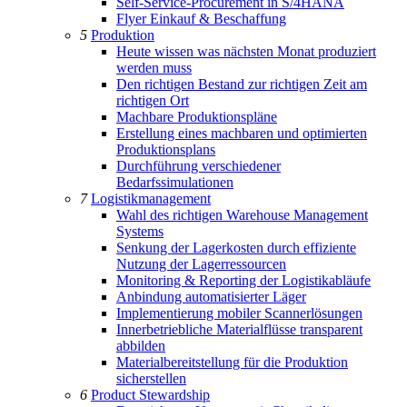
Self-Service-Procurement in S/4HANA
Flyer Einkauf & Beschaffung
5
Produktion
Heute wissen was nächsten Monat produziert
werden muss
Den richtigen Bestand zur richtigen Zeit am
richtigen Ort
Machbare Produktionspläne
Erstellung eines machbaren und optimierten
Produktionsplans
Durchführung verschiedener
Bedarfssimulationen
7
Logistikmanagement
Wahl des richtigen Warehouse Management
Systems
Senkung der Lagerkosten durch effiziente
Nutzung der Lagerressourcen
Monitoring & Reporting der Logistikabläufe
Anbindung automatisierter Läger
Implementierung mobiler Scannerlösungen
Innerbetriebliche Materialflüsse transparent
abbilden
Materialbereitstellung für die Produktion
sicherstellen
6
Product Stewardship