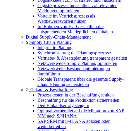
Logistikketten zoll- & strafrechtlich absichern
Logistikprozesse hinsichtlich zollrelevanter
Meldungen optimieren
Vorteile im Vertriebsprozess als
Wettbewerbsvorteil nutzen
Im Rahmen von EU Geschäften die
entsprechenden Meldepflichten einhalten
Digital Supply-Chain-Management
6
Supply-Chain-Planung
Integrierte Planung
Synchronisierung der Planungsprozesse
Vertriebs- & Absatzplanung transparent gestalten
Netzwerkweite Supply-Planung optimieren
Netzwerkweite Bestandsoptimierungen
durchführen
Globale Transparenz über die gesamte Supply-
Chain-Planung sicherstellen
7
Einkauf & Beschaffung
Prozesskosten in der Beschaffung senken
Beschaffung für die Produktion sicherstellen
Den Einkaufserfolg steigern
Optimal vorbereitet auf die Migration von SAP
MM nach S/4HANA
SAP SRM mit S/4HANA ablösen oder
weiterbetreiben