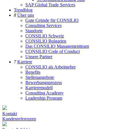
SAP Global Trade Services
Trendblog
8
Über uns
Gute Gründe für CONSILIO
Consulting Services
Standorte
CONSILIO Schweiz
CONSILIO Bulgarien
Das CONSILIO Managementteam
CONSILIO Code of Conduct
Unsere Partner
7
Karriere
CONSILIO als Arbeitgeber
Benefits
Stellenangebote
Bewerbungsprozess
Karrieremodell
Consulting Academy
Leadership Program
Kontakt
Kundenreferenzen