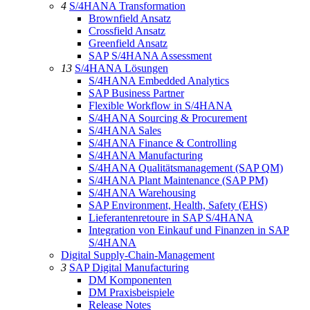
4
S/4HANA Transformation
Brownfield Ansatz
Crossfield Ansatz
Greenfield Ansatz
SAP S/4HANA Assessment
13
S/4HANA Lösungen
S/4HANA Embedded Analytics
SAP Business Partner
Flexible Workflow in S/4HANA
S/4HANA Sourcing & Procurement
S/4HANA Sales
S/4HANA Finance & Controlling
S/4HANA Manufacturing
S/4HANA Qualitätsmanagement (SAP QM)
S/4HANA Plant Maintenance (SAP PM)
S/4HANA Warehousing
SAP Environment, Health, Safety (EHS)
Lieferantenretoure in SAP S/4HANA
Integration von Einkauf und Finanzen in SAP
S/4HANA
Digital Supply-Chain-Management
3
SAP Digital Manufacturing
DM Komponenten
DM Praxisbeispiele
Release Notes