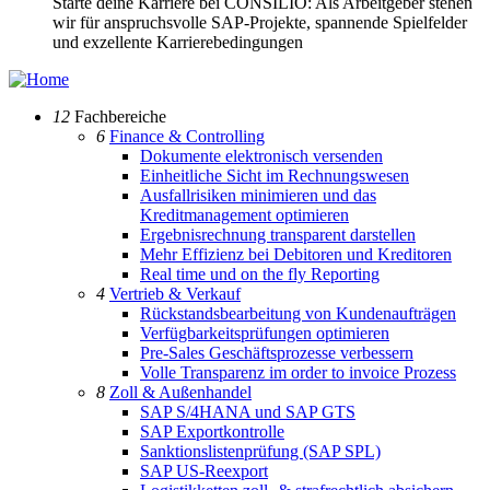
Starte deine Karriere bei CONSILIO: Als Arbeitgeber stehen
wir für anspruchsvolle SAP-Projekte, spannende Spielfelder
und exzellente Karrierebedingungen
12
Fachbereiche
6
Finance & Controlling
Dokumente elektronisch versenden
Einheitliche Sicht im Rechnungswesen
Ausfallrisiken minimieren und das
Kreditmanagement optimieren
Ergebnisrechnung transparent darstellen
Mehr Effizienz bei Debitoren und Kreditoren
Real time und on the fly Reporting
4
Vertrieb & Verkauf
Rückstandsbearbeitung von Kundenaufträgen
Verfügbarkeitsprüfungen optimieren
Pre-Sales Geschäftsprozesse verbessern
Volle Transparenz im order to invoice Prozess
8
Zoll & Außenhandel
SAP S/4HANA und SAP GTS
SAP Exportkontrolle
Sanktionslistenprüfung (SAP SPL)
SAP US-Reexport