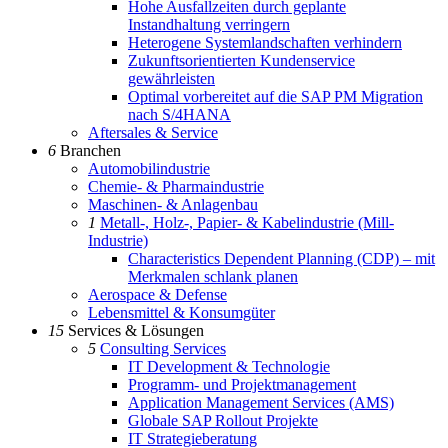
Hohe Ausfallzeiten durch geplante
Instandhaltung verringern
Heterogene Systemlandschaften verhindern
Zukunftsorientierten Kundenservice
gewährleisten
Optimal vorbereitet auf die SAP PM Migration
nach S/4HANA
Aftersales & Service
6
Branchen
Automobilindustrie
Chemie- & Pharmaindustrie
Maschinen- & Anlagenbau
1
Metall-, Holz-, Papier- & Kabelindustrie (Mill-
Industrie)
Characteristics Dependent Planning (CDP) – mit
Merkmalen schlank planen
Aerospace & Defense
Lebensmittel & Konsumgüter
15
Services & Lösungen
5
Consulting Services
IT Development & Technologie
Programm- und Projektmanagement
Application Management Services (AMS)
Globale SAP Rollout Projekte
IT Strategieberatung