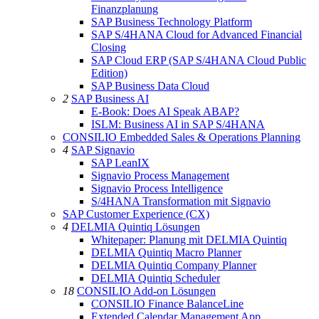
Finanzplanung
SAP Business Technology Platform
SAP S/4HANA Cloud for Advanced Financial
Closing
SAP Cloud ERP (SAP S/4HANA Cloud Public
Edition)
SAP Business Data Cloud
2
SAP Business AI
E-Book: Does AI Speak ABAP?
ISLM: Business AI in SAP S/4HANA
CONSILIO Embedded Sales & Operations Planning
4
SAP Signavio
SAP LeanIX
Signavio Process Management
Signavio Process Intelligence
S/4HANA Transformation mit Signavio
SAP Customer Experience (CX)
4
DELMIA Quintiq Lösungen
Whitepaper: Planung mit DELMIA Quintiq
DELMIA Quintiq Macro Planner
DELMIA Quintiq Company Planner
DELMIA Quintiq Scheduler
18
CONSILIO Add-on Lösungen
CONSILIO Finance BalanceLine
Extended Calendar Management App