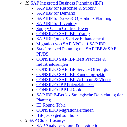
19
SAP Integrated Business Planning (IBP)
SAP IBP for Response & Supply
SAP IBP for Demand
SAP IBP for Sales & Operations Planning
SAP IBP for Inventory
Supply Chain Control Tower
CONSILIO SAP IBP Lösung
SAP IBP Quick Start & Enhancement
Migration von SAP APO auf SAP IBP
Synchronized Planning mit SAP IBP & SAP
PP/DS
CONSILIO SAP IBP Best Practices &
Industrielösungen
CONSILIO SAP IBP Service Offerings
CONSILIO SAP IBP Kundenprojekte
CONSILIO SAP IBP Webinare & Videos
CONSILIO IBP Potenzialcheck
CONSILIO IBP E-Book
SAP IBP E-Book - Strategische Betrachtung der
Planung
E3 Round Table
CONSILIO Migrationsleitfaden
IBP packaged solutions
5
SAP Cloud Lösungen
SAP Analytics Cloud & integrierte