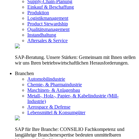
Supply-Chain-Planung
Einkauf & Beschaffung
Produktion
Logistikmanagement
Product Stewardship
Qualitätsmanagement
Instandhaltung
Aftersales & Service
SAP-Beratung. Unsere Stärken: Gemeinsam mit Ihnen stellen
wir uns Ihren betriebswirtschaftlichen Herausforderungen.
Branchen
Automobilindustrie
Chemie- & Pharmaindustrie
Maschinen- & Anlagenbau
Metall-, Holz-, Papier- & Kabelindustrie (Mill-
Industrie)
Aerospace & Defense
Lebensmittel & Konsumgüter
SAP für Ihre Branche: CONSILIO Fachkompetenz und
langjährige Branchenexpertise bedeuten unmittelbaren