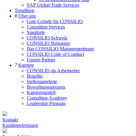
SAP Global Trade Services
Trendblog
8
Über uns
Gute Gründe für CONSILIO
Consulting Services
Standorte
CONSILIO Schweiz
CONSILIO Bulgarien
Das CONSILIO Managementteam
CONSILIO Code of Conduct
Unsere Partner
7
Karriere
CONSILIO als Arbeitgeber
Benefits
Stellenangebote
Bewerbungsprozess
Karrieremodell
Consulting Academy
Leadership Program
Kontakt
Kundenreferenzen