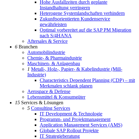
Hohe Ausfallzeiten durch geplante
Instandhaltung verringern
Heterogene Systemlandschaften verhindern
Zukunftsorientierten Kundenservice
gewährleisten
Optimal vorbereitet auf die SAP PM Migration
nach S/4HANA
Aftersales & Service
6
Branchen
Automobilindustrie
Chemie- & Pharmaindustrie
Maschinen- & Anlagenbau
1
Metall-, Holz-, Papier- & Kabelindustrie (Mill-
Industrie)
Characteristics Dependent Planning (CDP) – mit
Merkmalen schlank planen
Aerospace & Defense
Lebensmittel & Konsumgüter
15
Services & Lösungen
5
Consulting Services
IT Development & Technologie
Programm- und Projektmanagement
Application Management Services (AMS)
Globale SAP Rollout Projekte
IT Strategieberatung