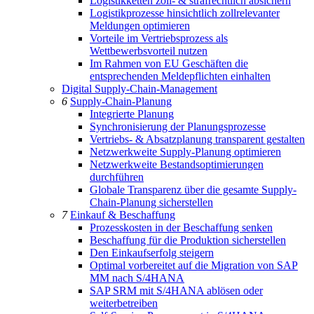
Logistikketten zoll- & strafrechtlich absichern
Logistikprozesse hinsichtlich zollrelevanter
Meldungen optimieren
Vorteile im Vertriebsprozess als
Wettbewerbsvorteil nutzen
Im Rahmen von EU Geschäften die
entsprechenden Meldepflichten einhalten
Digital Supply-Chain-Management
6
Supply-Chain-Planung
Integrierte Planung
Synchronisierung der Planungsprozesse
Vertriebs- & Absatzplanung transparent gestalten
Netzwerkweite Supply-Planung optimieren
Netzwerkweite Bestandsoptimierungen
durchführen
Globale Transparenz über die gesamte Supply-
Chain-Planung sicherstellen
7
Einkauf & Beschaffung
Prozesskosten in der Beschaffung senken
Beschaffung für die Produktion sicherstellen
Den Einkaufserfolg steigern
Optimal vorbereitet auf die Migration von SAP
MM nach S/4HANA
SAP SRM mit S/4HANA ablösen oder
weiterbetreiben