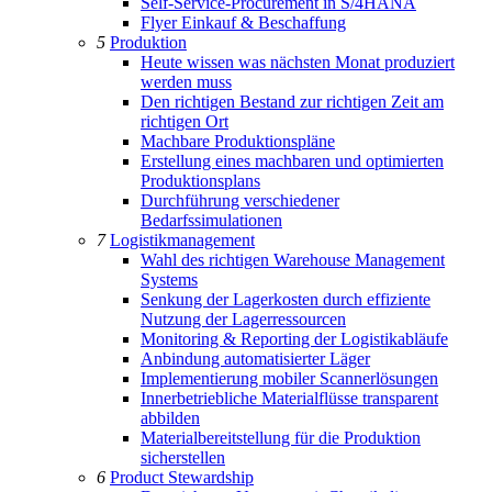
Self-Service-Procurement in S/4HANA
Flyer Einkauf & Beschaffung
5
Produktion
Heute wissen was nächsten Monat produziert
werden muss
Den richtigen Bestand zur richtigen Zeit am
richtigen Ort
Machbare Produktionspläne
Erstellung eines machbaren und optimierten
Produktionsplans
Durchführung verschiedener
Bedarfssimulationen
7
Logistikmanagement
Wahl des richtigen Warehouse Management
Systems
Senkung der Lagerkosten durch effiziente
Nutzung der Lagerressourcen
Monitoring & Reporting der Logistikabläufe
Anbindung automatisierter Läger
Implementierung mobiler Scannerlösungen
Innerbetriebliche Materialflüsse transparent
abbilden
Materialbereitstellung für die Produktion
sicherstellen
6
Product Stewardship