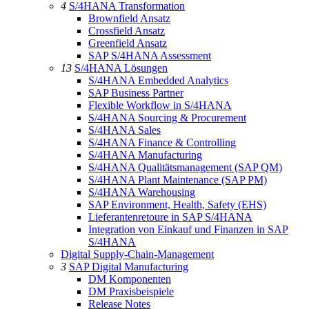
4
S/4HANA Transformation
Brownfield Ansatz
Crossfield Ansatz
Greenfield Ansatz
SAP S/4HANA Assessment
13
S/4HANA Lösungen
S/4HANA Embedded Analytics
SAP Business Partner
Flexible Workflow in S/4HANA
S/4HANA Sourcing & Procurement
S/4HANA Sales
S/4HANA Finance & Controlling
S/4HANA Manufacturing
S/4HANA Qualitätsmanagement (SAP QM)
S/4HANA Plant Maintenance (SAP PM)
S/4HANA Warehousing
SAP Environment, Health, Safety (EHS)
Lieferantenretoure in SAP S/4HANA
Integration von Einkauf und Finanzen in SAP
S/4HANA
Digital Supply-Chain-Management
3
SAP Digital Manufacturing
DM Komponenten
DM Praxisbeispiele
Release Notes