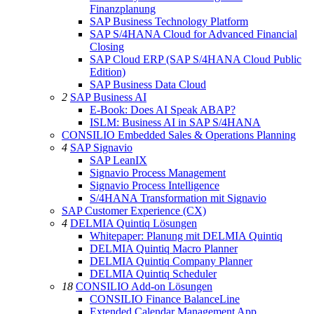
Finanzplanung
SAP Business Technology Platform
SAP S/4HANA Cloud for Advanced Financial
Closing
SAP Cloud ERP (SAP S/4HANA Cloud Public
Edition)
SAP Business Data Cloud
2
SAP Business AI
E-Book: Does AI Speak ABAP?
ISLM: Business AI in SAP S/4HANA
CONSILIO Embedded Sales & Operations Planning
4
SAP Signavio
SAP LeanIX
Signavio Process Management
Signavio Process Intelligence
S/4HANA Transformation mit Signavio
SAP Customer Experience (CX)
4
DELMIA Quintiq Lösungen
Whitepaper: Planung mit DELMIA Quintiq
DELMIA Quintiq Macro Planner
DELMIA Quintiq Company Planner
DELMIA Quintiq Scheduler
18
CONSILIO Add-on Lösungen
CONSILIO Finance BalanceLine
Extended Calendar Management App