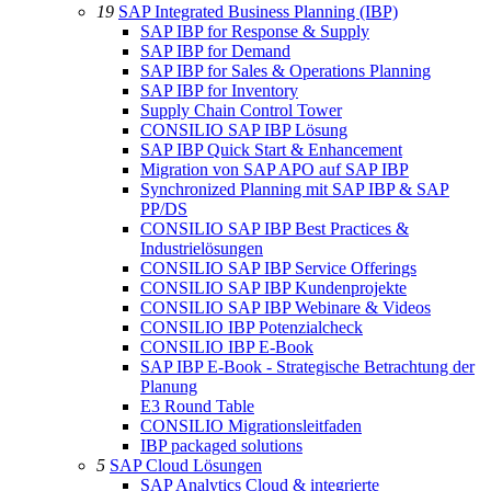
19
SAP Integrated Business Planning (IBP)
SAP IBP for Response & Supply
SAP IBP for Demand
SAP IBP for Sales & Operations Planning
SAP IBP for Inventory
Supply Chain Control Tower
CONSILIO SAP IBP Lösung
SAP IBP Quick Start & Enhancement
Migration von SAP APO auf SAP IBP
Synchronized Planning mit SAP IBP & SAP
PP/DS
CONSILIO SAP IBP Best Practices &
Industrielösungen
CONSILIO SAP IBP Service Offerings
CONSILIO SAP IBP Kundenprojekte
CONSILIO SAP IBP Webinare & Videos
CONSILIO IBP Potenzialcheck
CONSILIO IBP E-Book
SAP IBP E-Book - Strategische Betrachtung der
Planung
E3 Round Table
CONSILIO Migrationsleitfaden
IBP packaged solutions
5
SAP Cloud Lösungen
SAP Analytics Cloud & integrierte