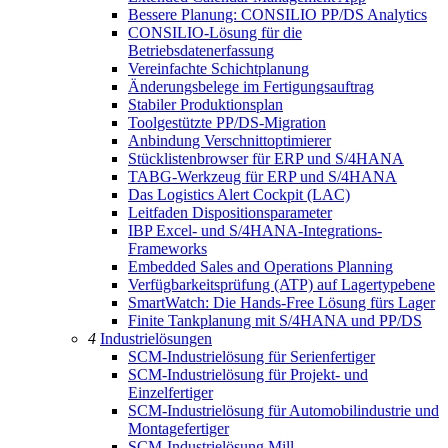
Bessere Planung: CONSILIO PP/DS Analytics
CONSILIO-Lösung für die
Betriebsdatenerfassung
Vereinfachte Schichtplanung
Änderungsbelege im Fertigungsauftrag
Stabiler Produktionsplan
Toolgestützte PP/DS-Migration
Anbindung Verschnittoptimierer
Stücklistenbrowser für ERP und S/4HANA
TABG-Werkzeug für ERP und S/4HANA
Das Logistics Alert Cockpit (LAC)
Leitfaden Dispositionsparameter
IBP Excel- und S/4HANA-Integrations-
Frameworks
Embedded Sales and Operations Planning
Verfügbarkeitsprüfung (ATP) auf Lagertypebene
SmartWatch: Die Hands-Free Lösung fürs Lager
Finite Tankplanung mit S/4HANA und PP/DS
4
Industrielösungen
SCM-Industrielösung für Serienfertiger
SCM-Industrielösung für Projekt- und
Einzelfertiger
SCM-Industrielösung für Automobilindustrie und
Montagefertiger
SCM-Industrielösung Mill