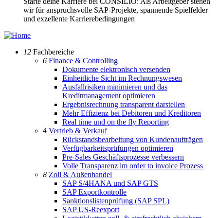
Starte deine Karriere bei CONSILIO: Als Arbeitgeber stehen
wir für anspruchsvolle SAP-Projekte, spannende Spielfelder
und exzellente Karrierebedingungen
12
Fachbereiche
6
Finance & Controlling
Dokumente elektronisch versenden
Einheitliche Sicht im Rechnungswesen
Ausfallrisiken minimieren und das
Kreditmanagement optimieren
Ergebnisrechnung transparent darstellen
Mehr Effizienz bei Debitoren und Kreditoren
Real time und on the fly Reporting
4
Vertrieb & Verkauf
Rückstandsbearbeitung von Kundenaufträgen
Verfügbarkeitsprüfungen optimieren
Pre-Sales Geschäftsprozesse verbessern
Volle Transparenz im order to invoice Prozess
8
Zoll & Außenhandel
SAP S/4HANA und SAP GTS
SAP Exportkontrolle
Sanktionslistenprüfung (SAP SPL)
SAP US-Reexport