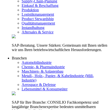
Supply-Chain-Planung
Einkauf & Beschaffung
Produktion
Logistikmanagement
Product Stewardship
Qualitätsmanagement
Instandhaltung
Aftersales & Service
SAP-Beratung. Unsere Stärken: Gemeinsam mit Ihnen stellen
wir uns Ihren betriebswirtschaftlichen Herausforderungen.
Branchen
Automobilindustrie
Chemie- & Pharmaindustrie
Maschinen- & Anlagenbau
Metall-, Holz-, Papier- & Kabelindustrie (Mill-
Industrie)
Aerospace & Defense
Lebensmittel & Konsumgüter
SAP für Ihre Branche: CONSILIO Fachkompetenz und
langjährige Branchenexpertise bedeuten unmittelbaren