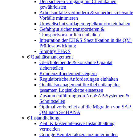
Den sicheren Umgang mit Chemikalien
gewährleisten
Arbeitsunfälle verhindern & sicherheitsrelevante
Vorfälle minimieren
Umweltschutzauflagen regelkonform einhalten
Gefahrgut sicher transportieren &
Transportvorschriften einhalten
Integration der EH&S-Spezifikation in die QM-
Prüflosabwicklung
Simplify EH&S
6
Qualitätsmanagement
Gleichbleibende & konstante Qualität
sicherstellen
Kundenzufriedenheit steigern
Regulatorische Anforderungen einhalten
Qualitätsmanagement flexibel entlang der
gesamten Logistikkette einsetzen
Zusammenführung von NonSAP-Systemen &
Schnittstellen
Optimal vorbereitet auf die Migration von SAP
QM nach S/4HANA
6
Instandhaltung
Zeit- & kostenintensive Instandhaltung
vermeiden
Geringe Benutzerakzeptanz unterbinden