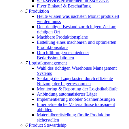
Self-Service-Procurement in S/4HANA
Flyer Einkauf & Beschaffung
5
Produktion
Heute wissen was nächsten Monat produziert
werden muss
Den richtigen Bestand zur richtigen Zeit am
richtigen Ort
Machbare Produktionspläne
Erstellung eines machbaren und optimierten
Produktionsplans
Durchführung verschiedener
Bedarfssimulationen
7
Logistikmanagement
Wahl des richtigen Warehouse Management
Systems
Senkung der Lagerkosten durch effiziente
Nutzung der Lagerressourcen
Monitoring & Reporting der Logistikabläufe
Anbindung automatisierter Läger
Implementierung mobiler Scannerlösungen
Innerbetriebliche Materialflüsse transparent
abbilden
Materialbereitstellung für die Produktion
sicherstellen
6
Product Stewardship