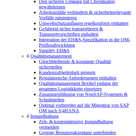
Den sicheren Umgang mit Chemikalien
gewährleisten
Arbeitsunfälle verhindern & sicherheitsrelevante
Vorfälle minimieren
Umweltschutzauflagen regelkonform einhalten
Gefahrgut sicher transportieren &
Transportvorschriften einhalten
Integration der EH&S-Spezifikation in die QM-
Prüflosabwicklung
Simplify EH&S
6
Qualitätsmanagement
Gleichbleibende & konstante Qualität
sicherstellen
Kundenzufriedenheit steigern
Regulatorische Anforderungen einhalten
Qualitätsmanagement flexibel entlang der
gesamten Logistikkette einsetzen
Zusammenführung von NonSAP-Systemen &
Schnittstellen
Optimal vorbereitet auf die Migration von SAP
QM nach S/4HANA
6
Instandhaltung
Zeit- & kostenintensive Instandhaltung
vermeiden
Geringe Benutzerakzeptanz unterbinden