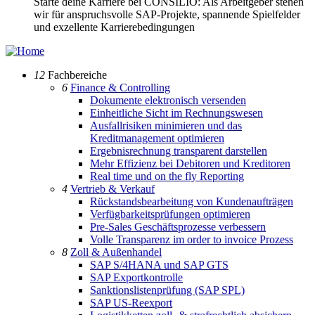
Starte deine Karriere bei CONSILIO: Als Arbeitgeber stehen
wir für anspruchsvolle SAP-Projekte, spannende Spielfelder
und exzellente Karrierebedingungen
12
Fachbereiche
6
Finance & Controlling
Dokumente elektronisch versenden
Einheitliche Sicht im Rechnungswesen
Ausfallrisiken minimieren und das
Kreditmanagement optimieren
Ergebnisrechnung transparent darstellen
Mehr Effizienz bei Debitoren und Kreditoren
Real time und on the fly Reporting
4
Vertrieb & Verkauf
Rückstandsbearbeitung von Kundenaufträgen
Verfügbarkeitsprüfungen optimieren
Pre-Sales Geschäftsprozesse verbessern
Volle Transparenz im order to invoice Prozess
8
Zoll & Außenhandel
SAP S/4HANA und SAP GTS
SAP Exportkontrolle
Sanktionslistenprüfung (SAP SPL)
SAP US-Reexport