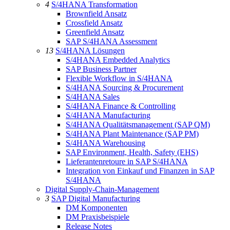
4
S/4HANA Transformation
Brownfield Ansatz
Crossfield Ansatz
Greenfield Ansatz
SAP S/4HANA Assessment
13
S/4HANA Lösungen
S/4HANA Embedded Analytics
SAP Business Partner
Flexible Workflow in S/4HANA
S/4HANA Sourcing & Procurement
S/4HANA Sales
S/4HANA Finance & Controlling
S/4HANA Manufacturing
S/4HANA Qualitätsmanagement (SAP QM)
S/4HANA Plant Maintenance (SAP PM)
S/4HANA Warehousing
SAP Environment, Health, Safety (EHS)
Lieferantenretoure in SAP S/4HANA
Integration von Einkauf und Finanzen in SAP
S/4HANA
Digital Supply-Chain-Management
3
SAP Digital Manufacturing
DM Komponenten
DM Praxisbeispiele
Release Notes