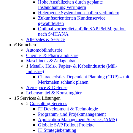
Hohe Ausfallzeiten durch geplante
Instandhaltung verringern
Heterogene Systemlandschaften verhindern
Zukunftsorientierten Kundenservice
gewährleisten
Optimal vorbereitet auf die SAP PM Migration
nach S/4HANA
Aftersales & Service
6
Branchen
Automobilindustrie
Chemie- & Pharmaindustrie
Maschinen- & Anlagenbau
1
Metall-, Holz-, Papier- & Kabelindustrie (Mill-
Industrie)
Characteristics Dependent Planning (CDP) – mit
Merkmalen schlank planen
Aerospace & Defense
Lebensmittel & Konsumgüter
15
Services & Lösungen
5
Consulting Services
IT Development & Technologie
Programm- und Projektmanagement
Application Management Services (AMS)
Globale SAP Rollout Projekte
IT Strategieberatung