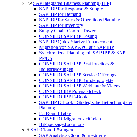
19
SAP Integrated Business Planning (IBP)
SAP IBP for Response & Supply
SAP IBP for Demand
SAP IBP for Sales & Operations Planning
SAP IBP for Inventory
Supply Chain Control Tower
CONSILIO SAP IBP Lösung
SAP IBP Quick Start & Enhancement
Migration von SAP APO auf SAP IBP
Synchronized Planning mit SAP IBP & SAP
PP/DS
CONSILIO SAP IBP Best Practices &
Industrielösungen
CONSILIO SAP IBP Service Offerings
CONSILIO SAP IBP Kundenprojekte
CONSILIO SAP IBP Webinare & Videos
CONSILIO IBP Potenzialcheck
CONSILIO IBP E-Book
SAP IBP E-Book - Strategische Betrachtung der
Planung
E3 Round Table
CONSILIO Migrationsleitfaden
IBP packaged solutions
5
SAP Cloud Lösungen
SAP Analytics Cloud & integrierte