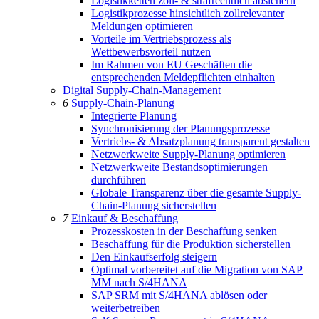
Logistikketten zoll- & strafrechtlich absichern
Logistikprozesse hinsichtlich zollrelevanter
Meldungen optimieren
Vorteile im Vertriebsprozess als
Wettbewerbsvorteil nutzen
Im Rahmen von EU Geschäften die
entsprechenden Meldepflichten einhalten
Digital Supply-Chain-Management
6
Supply-Chain-Planung
Integrierte Planung
Synchronisierung der Planungsprozesse
Vertriebs- & Absatzplanung transparent gestalten
Netzwerkweite Supply-Planung optimieren
Netzwerkweite Bestandsoptimierungen
durchführen
Globale Transparenz über die gesamte Supply-
Chain-Planung sicherstellen
7
Einkauf & Beschaffung
Prozesskosten in der Beschaffung senken
Beschaffung für die Produktion sicherstellen
Den Einkaufserfolg steigern
Optimal vorbereitet auf die Migration von SAP
MM nach S/4HANA
SAP SRM mit S/4HANA ablösen oder
weiterbetreiben