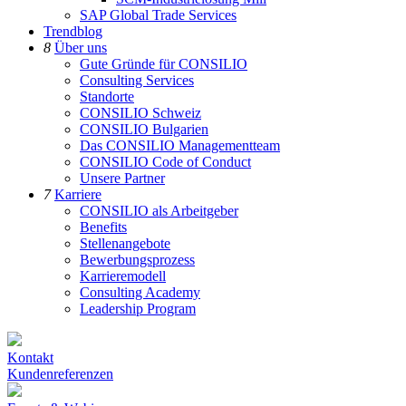
SAP Global Trade Services
Trendblog
8
Über uns
Gute Gründe für CONSILIO
Consulting Services
Standorte
CONSILIO Schweiz
CONSILIO Bulgarien
Das CONSILIO Managementteam
CONSILIO Code of Conduct
Unsere Partner
7
Karriere
CONSILIO als Arbeitgeber
Benefits
Stellenangebote
Bewerbungsprozess
Karrieremodell
Consulting Academy
Leadership Program
Kontakt
Kundenreferenzen