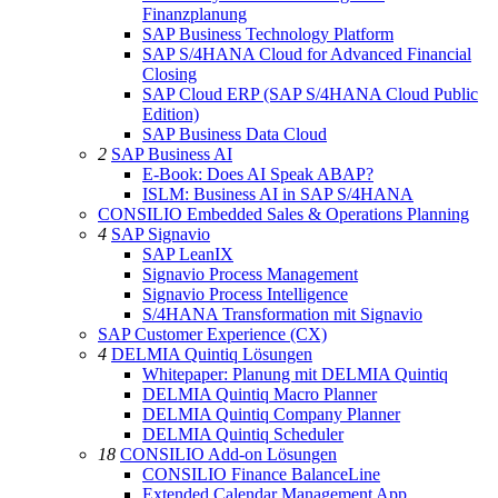
Finanzplanung
SAP Business Technology Platform
SAP S/4HANA Cloud for Advanced Financial
Closing
SAP Cloud ERP (SAP S/4HANA Cloud Public
Edition)
SAP Business Data Cloud
2
SAP Business AI
E-Book: Does AI Speak ABAP?
ISLM: Business AI in SAP S/4HANA
CONSILIO Embedded Sales & Operations Planning
4
SAP Signavio
SAP LeanIX
Signavio Process Management
Signavio Process Intelligence
S/4HANA Transformation mit Signavio
SAP Customer Experience (CX)
4
DELMIA Quintiq Lösungen
Whitepaper: Planung mit DELMIA Quintiq
DELMIA Quintiq Macro Planner
DELMIA Quintiq Company Planner
DELMIA Quintiq Scheduler
18
CONSILIO Add-on Lösungen
CONSILIO Finance BalanceLine
Extended Calendar Management App