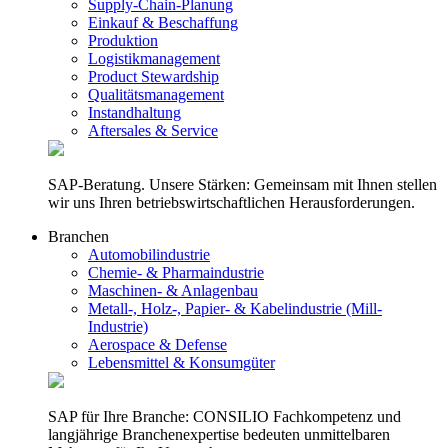
Supply-Chain-Planung
Einkauf & Beschaffung
Produktion
Logistikmanagement
Product Stewardship
Qualitätsmanagement
Instandhaltung
Aftersales & Service
SAP-Beratung. Unsere Stärken: Gemeinsam mit Ihnen stellen
wir uns Ihren betriebswirtschaftlichen Herausforderungen.
Branchen
Automobilindustrie
Chemie- & Pharmaindustrie
Maschinen- & Anlagenbau
Metall-, Holz-, Papier- & Kabelindustrie (Mill-
Industrie)
Aerospace & Defense
Lebensmittel & Konsumgüter
SAP für Ihre Branche: CONSILIO Fachkompetenz und
langjährige Branchenexpertise bedeuten unmittelbaren