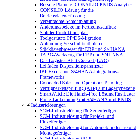
Bessere Planung: CONSILIO PP/DS Analytics
CONSILIO-Lösung für die
Betriebsdatenerfassung
Vereinfachte Schichtplanung
Änderungsbelege im Fertigungsauftrag
Stabiler Produktionsplan
Toolgestützte PP/DS-Migration
Anbindung Verschnittoptimierer
Stücklistenbrowser für ERP und S/4HANA
TABG-Werkzeug für ERP und S/4HANA
Das Logistics Alert Cockpit (LAC)
Leitfaden Dispositionsparameter
IBP Excel- und S/4HANA-Integrations-
Frameworks
Embedded Sales and Operations Planning
Verfügbarkeitsprüfung (ATP) auf Lagertypebene
SmartWatch: Die Hands-Free Lösung fürs Lager
Finite Tankplanung mit S/4HANA und PP/DS
4
Industrielösungen
SCM-Industrielösung für Serienfertiger
SCM-Industrielösung für Projekt- und
Einzelfertiger
SCM-Industrielösung für Automobilindustrie und
Montagefertiger
SCM-Industrielösung Mill