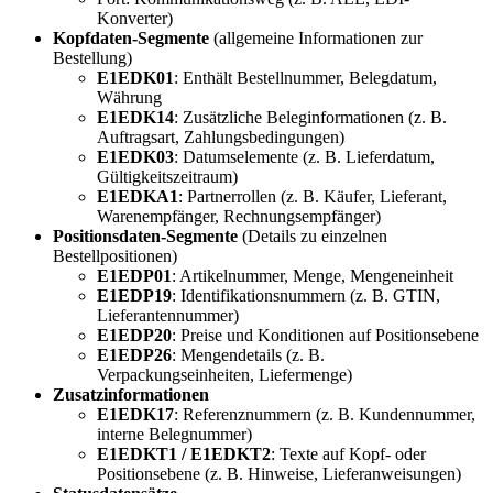
Konverter)
Kopfdaten-Segmente
(allgemeine Informationen zur
Bestellung)
E1EDK01
: Enthält Bestellnummer, Belegdatum,
Währung
E1EDK14
: Zusätzliche Beleginformationen (z. B.
Auftragsart, Zahlungsbedingungen)
E1EDK03
: Datumselemente (z. B. Lieferdatum,
Gültigkeitszeitraum)
E1EDKA1
: Partnerrollen (z. B. Käufer, Lieferant,
Warenempfänger, Rechnungsempfänger)
Positionsdaten-Segmente
(Details zu einzelnen
Bestellpositionen)
E1EDP01
: Artikelnummer, Menge, Mengeneinheit
E1EDP19
: Identifikationsnummern (z. B. GTIN,
Lieferantennummer)
E1EDP20
: Preise und Konditionen auf Positionsebene
E1EDP26
: Mengendetails (z. B.
Verpackungseinheiten, Liefermenge)
Zusatzinformationen
E1EDK17
: Referenznummern (z. B. Kundennummer,
interne Belegnummer)
E1EDKT1 / E1EDKT2
: Texte auf Kopf- oder
Positionsebene (z. B. Hinweise, Lieferanweisungen)