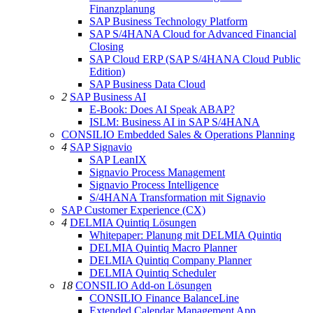
Finanzplanung
SAP Business Technology Platform
SAP S/4HANA Cloud for Advanced Financial
Closing
SAP Cloud ERP (SAP S/4HANA Cloud Public
Edition)
SAP Business Data Cloud
2
SAP Business AI
E-Book: Does AI Speak ABAP?
ISLM: Business AI in SAP S/4HANA
CONSILIO Embedded Sales & Operations Planning
4
SAP Signavio
SAP LeanIX
Signavio Process Management
Signavio Process Intelligence
S/4HANA Transformation mit Signavio
SAP Customer Experience (CX)
4
DELMIA Quintiq Lösungen
Whitepaper: Planung mit DELMIA Quintiq
DELMIA Quintiq Macro Planner
DELMIA Quintiq Company Planner
DELMIA Quintiq Scheduler
18
CONSILIO Add-on Lösungen
CONSILIO Finance BalanceLine
Extended Calendar Management App