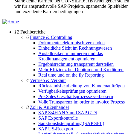
Starte deine Karriere bei CONSILIO: Als Arbeitgeber stehen
wir für anspruchsvolle SAP-Projekte, spannende Spielfelder
und exzellente Karrierebedingungen
12
Fachbereiche
6
Finance & Controlling
Dokumente elektronisch versenden
Einheitliche Sicht im Rechnungswesen
Ausfallrisiken minimieren und das
Kreditmanagement optimieren
Ergebnisrechnung transparent darstellen
Mehr Effizienz bei Debitoren und Kreditoren
Real time und on the fly Reporting
4
Vertrieb & Verkauf
Rückstandsbearbeitung von Kundenaufträgen
Verfügbarkeitsprüfungen optimieren
Pre-Sales Geschäftsprozesse verbessern
Volle Transparenz im order to invoice Prozess
8
Zoll & Außenhandel
SAP S/4HANA und SAP GTS
SAP Exportkontrolle
Sanktionslistenprüfung (SAP SPL)
SAP US-Reexport