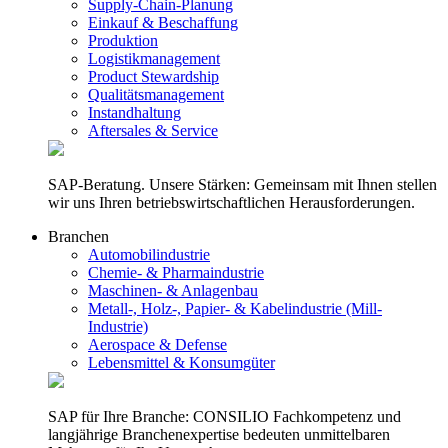
Supply-Chain-Planung
Einkauf & Beschaffung
Produktion
Logistikmanagement
Product Stewardship
Qualitätsmanagement
Instandhaltung
Aftersales & Service
SAP-Beratung. Unsere Stärken: Gemeinsam mit Ihnen stellen
wir uns Ihren betriebswirtschaftlichen Herausforderungen.
Branchen
Automobilindustrie
Chemie- & Pharmaindustrie
Maschinen- & Anlagenbau
Metall-, Holz-, Papier- & Kabelindustrie (Mill-
Industrie)
Aerospace & Defense
Lebensmittel & Konsumgüter
SAP für Ihre Branche: CONSILIO Fachkompetenz und
langjährige Branchenexpertise bedeuten unmittelbaren