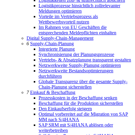
Logistikketten zoll- & strafrechtlich absichern
Logistikprozesse hinsichtlich zollrelevanter
Meldungen optimieren
Vorteile im Vertriebsprozess als
Wettbewerbsvorteil nutzen
Im Rahmen von EU Geschäften die
entsprechenden Meldepflichten einhalten
Digital Supply-Chain-Management
6
Supply-Chain-Planung
Integrierte Planung
Synchronisierung der Planungsprozesse
Vertriebs- & Absatzplanung transparent gestalten
Netzwerkweite Supply-Planung optimieren
Netzwerkweite Bestandsoptimierungen
durchführen
Globale Transparenz über die gesamte Supply-
Chain-Planung sicherstellen
7
Einkauf & Beschaffung
Prozesskosten in der Beschaffung senken
Beschaffung für die Produktion sicherstellen
Den Einkaufserfolg steigern
Optimal vorbereitet auf die Migration von SAP
MM nach S/4HANA
SAP SRM mit S/4HANA ablösen oder
weiterbetreiben