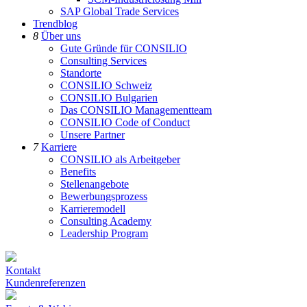
SAP Global Trade Services
Trendblog
8
Über uns
Gute Gründe für CONSILIO
Consulting Services
Standorte
CONSILIO Schweiz
CONSILIO Bulgarien
Das CONSILIO Managementteam
CONSILIO Code of Conduct
Unsere Partner
7
Karriere
CONSILIO als Arbeitgeber
Benefits
Stellenangebote
Bewerbungsprozess
Karrieremodell
Consulting Academy
Leadership Program
Kontakt
Kundenreferenzen