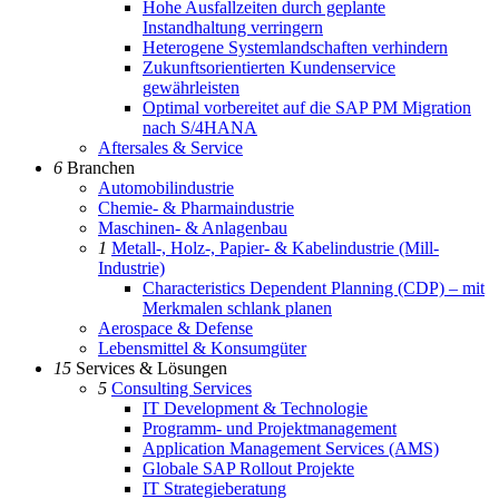
Hohe Ausfallzeiten durch geplante
Instandhaltung verringern
Heterogene Systemlandschaften verhindern
Zukunftsorientierten Kundenservice
gewährleisten
Optimal vorbereitet auf die SAP PM Migration
nach S/4HANA
Aftersales & Service
6
Branchen
Automobilindustrie
Chemie- & Pharmaindustrie
Maschinen- & Anlagenbau
1
Metall-, Holz-, Papier- & Kabelindustrie (Mill-
Industrie)
Characteristics Dependent Planning (CDP) – mit
Merkmalen schlank planen
Aerospace & Defense
Lebensmittel & Konsumgüter
15
Services & Lösungen
5
Consulting Services
IT Development & Technologie
Programm- und Projektmanagement
Application Management Services (AMS)
Globale SAP Rollout Projekte
IT Strategieberatung