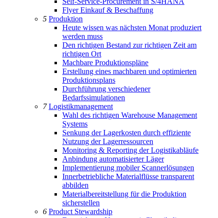
Self-Service-Procurement in S/4HANA
Flyer Einkauf & Beschaffung
5
Produktion
Heute wissen was nächsten Monat produziert
werden muss
Den richtigen Bestand zur richtigen Zeit am
richtigen Ort
Machbare Produktionspläne
Erstellung eines machbaren und optimierten
Produktionsplans
Durchführung verschiedener
Bedarfssimulationen
7
Logistikmanagement
Wahl des richtigen Warehouse Management
Systems
Senkung der Lagerkosten durch effiziente
Nutzung der Lagerressourcen
Monitoring & Reporting der Logistikabläufe
Anbindung automatisierter Läger
Implementierung mobiler Scannerlösungen
Innerbetriebliche Materialflüsse transparent
abbilden
Materialbereitstellung für die Produktion
sicherstellen
6
Product Stewardship