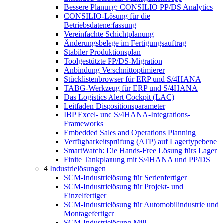
Bessere Planung: CONSILIO PP/DS Analytics
CONSILIO-Lösung für die
Betriebsdatenerfassung
Vereinfachte Schichtplanung
Änderungsbelege im Fertigungsauftrag
Stabiler Produktionsplan
Toolgestützte PP/DS-Migration
Anbindung Verschnittoptimierer
Stücklistenbrowser für ERP und S/4HANA
TABG-Werkzeug für ERP und S/4HANA
Das Logistics Alert Cockpit (LAC)
Leitfaden Dispositionsparameter
IBP Excel- und S/4HANA-Integrations-
Frameworks
Embedded Sales and Operations Planning
Verfügbarkeitsprüfung (ATP) auf Lagertypebene
SmartWatch: Die Hands-Free Lösung fürs Lager
Finite Tankplanung mit S/4HANA und PP/DS
4
Industrielösungen
SCM-Industrielösung für Serienfertiger
SCM-Industrielösung für Projekt- und
Einzelfertiger
SCM-Industrielösung für Automobilindustrie und
Montagefertiger
SCM-Industrielösung Mill