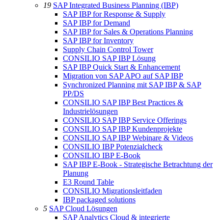
19
SAP Integrated Business Planning (IBP)
SAP IBP for Response & Supply
SAP IBP for Demand
SAP IBP for Sales & Operations Planning
SAP IBP for Inventory
Supply Chain Control Tower
CONSILIO SAP IBP Lösung
SAP IBP Quick Start & Enhancement
Migration von SAP APO auf SAP IBP
Synchronized Planning mit SAP IBP & SAP
PP/DS
CONSILIO SAP IBP Best Practices &
Industrielösungen
CONSILIO SAP IBP Service Offerings
CONSILIO SAP IBP Kundenprojekte
CONSILIO SAP IBP Webinare & Videos
CONSILIO IBP Potenzialcheck
CONSILIO IBP E-Book
SAP IBP E-Book - Strategische Betrachtung der
Planung
E3 Round Table
CONSILIO Migrationsleitfaden
IBP packaged solutions
5
SAP Cloud Lösungen
SAP Analytics Cloud & integrierte