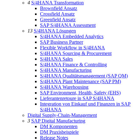
4
S/4HANA Transformation
Brownfield Ansatz
Crossfield Ansatz
Greenfield Ansatz
SAP S/4HANA Assessment
13
S/4HANA Lösungen
S/4HANA Embedded Analytics
SAP Business Partner
Flexible Workflow in S/4HANA
S/4HANA Sourcing & Procurement
S/4HANA Sales
S/4HANA Finance & Controlling
S/4HANA Manufacturing
S/4HANA Qualitätsmanagement (SAP QM)
S/4HANA Plant Maintenance (SAP PM)
S/4HANA Warehousing
SAP Environment, Health, Safety (EHS)
Lieferantenretoure in SAP S/4HANA
Integration von Einkauf und Finanzen in SAP
S/4HANA
Digital Supply-Chain-Management
3
SAP Digital Manufacturing
DM Komponenten
DM Praxisbeispiele
Release Notes