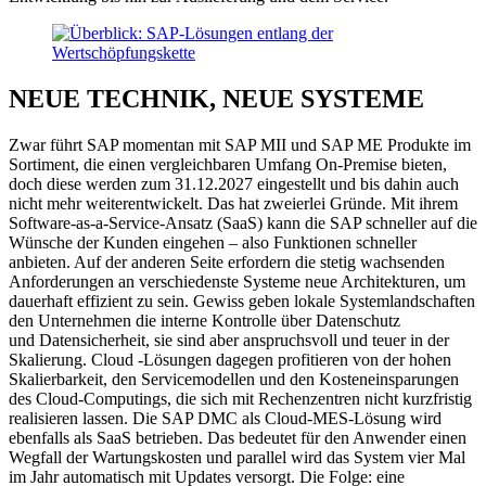
NEUE TECHNIK, NEUE SYSTEME
Zwar führt SAP momentan mit SAP MII und SAP ME Produkte im
Sortiment, die einen vergleichbaren Umfang On-Premise bieten,
doch diese werden zum 31.12.2027 eingestellt und bis dahin auch
nicht mehr weiterentwickelt. Das hat zweierlei Gründe. Mit ihrem
Software-as-a-Service-Ansatz (SaaS) kann die SAP schneller auf die
Wünsche der Kunden eingehen – also Funktionen schneller
anbieten. Auf der anderen Seite erfordern die stetig wachsenden
Anforderungen an verschiedenste Systeme neue Architekturen, um
dauerhaft effizient zu sein. Gewiss geben lokale Systemlandschaften
den Unternehmen die interne Kontrolle über Datenschutz
und Datensicherheit, sie sind aber anspruchsvoll und teuer in der
Skalierung. Cloud -Lösungen dagegen profitieren von der hohen
Skalierbarkeit, den Servicemodellen und den Kosteneinsparungen
des Cloud-Computings, die sich mit Rechenzentren nicht kurzfristig
realisieren lassen. Die SAP DMC als Cloud-MES-Lösung wird
ebenfalls als SaaS betrieben. Das bedeutet für den Anwender einen
Wegfall der Wartungskosten und parallel wird das System vier Mal
im Jahr automatisch mit Updates versorgt. Die Folge: eine