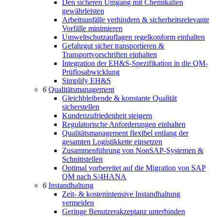
Den sicheren Umgang mit Chemikalien
gewährleisten
Arbeitsunfälle verhindern & sicherheitsrelevante
Vorfälle minimieren
Umweltschutzauflagen regelkonform einhalten
Gefahrgut sicher transportieren &
Transportvorschriften einhalten
Integration der EH&S-Spezifikation in die QM-
Prüflosabwicklung
Simplify EH&S
6
Qualitätsmanagement
Gleichbleibende & konstante Qualität
sicherstellen
Kundenzufriedenheit steigern
Regulatorische Anforderungen einhalten
Qualitätsmanagement flexibel entlang der
gesamten Logistikkette einsetzen
Zusammenführung von NonSAP-Systemen &
Schnittstellen
Optimal vorbereitet auf die Migration von SAP
QM nach S/4HANA
6
Instandhaltung
Zeit- & kostenintensive Instandhaltung
vermeiden
Geringe Benutzerakzeptanz unterbinden