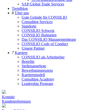
SAP Global Trade Services
Trendblog
8
Über uns
Gute Gründe für CONSILIO
Consulting Services
Standorte
CONSILIO Schweiz
CONSILIO Bulgarien
Das CONSILIO Managementteam
CONSILIO Code of Conduct
Unsere Partner
7
Karriere
CONSILIO als Arbeitgeber
Benefits
Stellenangebote
Bewerbungsprozess
Karrieremodell
Consulting Academy
Leadership Program
Kontakt
Kundenreferenzen