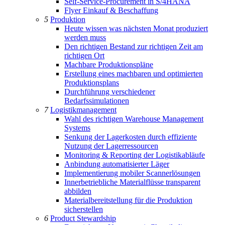
Self-Service-Procurement in S/4HANA
Flyer Einkauf & Beschaffung
5
Produktion
Heute wissen was nächsten Monat produziert
werden muss
Den richtigen Bestand zur richtigen Zeit am
richtigen Ort
Machbare Produktionspläne
Erstellung eines machbaren und optimierten
Produktionsplans
Durchführung verschiedener
Bedarfssimulationen
7
Logistikmanagement
Wahl des richtigen Warehouse Management
Systems
Senkung der Lagerkosten durch effiziente
Nutzung der Lagerressourcen
Monitoring & Reporting der Logistikabläufe
Anbindung automatisierter Läger
Implementierung mobiler Scannerlösungen
Innerbetriebliche Materialflüsse transparent
abbilden
Materialbereitstellung für die Produktion
sicherstellen
6
Product Stewardship