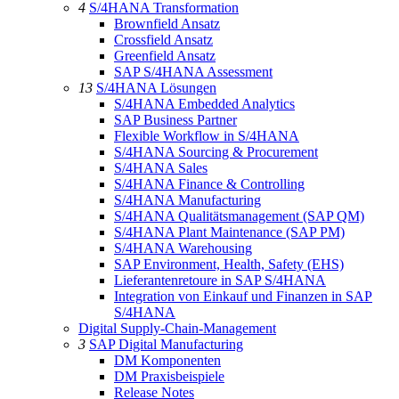
4
S/4HANA Transformation
Brownfield Ansatz
Crossfield Ansatz
Greenfield Ansatz
SAP S/4HANA Assessment
13
S/4HANA Lösungen
S/4HANA Embedded Analytics
SAP Business Partner
Flexible Workflow in S/4HANA
S/4HANA Sourcing & Procurement
S/4HANA Sales
S/4HANA Finance & Controlling
S/4HANA Manufacturing
S/4HANA Qualitätsmanagement (SAP QM)
S/4HANA Plant Maintenance (SAP PM)
S/4HANA Warehousing
SAP Environment, Health, Safety (EHS)
Lieferantenretoure in SAP S/4HANA
Integration von Einkauf und Finanzen in SAP
S/4HANA
Digital Supply-Chain-Management
3
SAP Digital Manufacturing
DM Komponenten
DM Praxisbeispiele
Release Notes