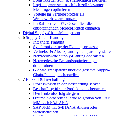
Logistikketten zoll- & strafrechtlich absichern
Logistikprozesse hinsichtlich zollrelevanter
Meldungen optimieren
Vorteile im Vertriebsprozess als
Wettbewerbsvorteil nutzen
Im Rahmen von EU Geschäften die
entsprechenden Meldepflichten einhalten
Digital Supply-Chain-Management
6
Supply-Chain-Planung
Integrierte Planung
Synchronisierung der Planungsprozesse
Vertriebs- & Absatzplanung transparent gestalten
Netzwerkweite Supply-Planung optimieren
Netzwerkweite Bestandsoptimierungen
durchführen
Globale Transparenz über die gesamte Supply-
Chain-Planung sicherstellen
7
Einkauf & Beschaffung
Prozesskosten in der Beschaffung senken
Beschaffung für die Produktion sicherstellen
Den Einkaufserfolg steigern
Optimal vorbereitet auf die Migration von SAP
MM nach S/4HANA
SAP SRM mit S/4HANA ablösen oder
weiterbetreiben