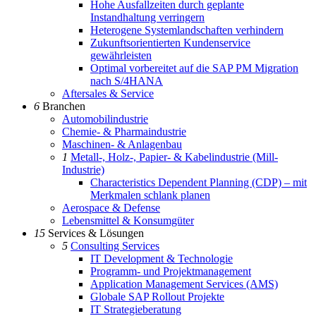
Hohe Ausfallzeiten durch geplante
Instandhaltung verringern
Heterogene Systemlandschaften verhindern
Zukunftsorientierten Kundenservice
gewährleisten
Optimal vorbereitet auf die SAP PM Migration
nach S/4HANA
Aftersales & Service
6
Branchen
Automobilindustrie
Chemie- & Pharmaindustrie
Maschinen- & Anlagenbau
1
Metall-, Holz-, Papier- & Kabelindustrie (Mill-
Industrie)
Characteristics Dependent Planning (CDP) – mit
Merkmalen schlank planen
Aerospace & Defense
Lebensmittel & Konsumgüter
15
Services & Lösungen
5
Consulting Services
IT Development & Technologie
Programm- und Projektmanagement
Application Management Services (AMS)
Globale SAP Rollout Projekte
IT Strategieberatung