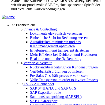
Starte deine Karriere bei CONSILIO: Als Arbeitgeber stehen
wir für anspruchsvolle SAP-Projekte, spannende Spielfelder
und exzellente Karrierebedingungen
12
Fachbereiche
6
Finance & Controlling
Dokumente elektronisch versenden
Einheitliche Sicht im Rechnungswesen
Ausfallrisiken minimieren und das
Kreditmanagement optimieren
Ergebnisrechnung transparent darstellen
Mehr Effizienz bei Debitoren und Kreditoren
Real time und on the fly Reporting
4
Vertrieb & Verkauf
Rückstandsbearbeitung von Kundenaufträgen
Verfügbarkeitsprüfungen optimieren
Pre-Sales Geschäftsprozesse verbessern
Volle Transparenz im order to invoice Prozess
8
Zoll & Außenhandel
SAP S/4HANA und SAP GTS
SAP Exportkontrolle
Sanktionslistenprüfung (SAP SPL)
SAP US-Reexport