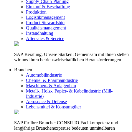
Supply-Chain-Planung
Einkauf & Beschaffung
Produktion
Logistikmanagement
Product Stewardship
Qualitätsmanagement
Instandhaltung
Aftersales & Service
SAP-Beratung. Unsere Stärken: Gemeinsam mit Ihnen stellen
wir uns Ihren betriebswirtschaftlichen Herausforderungen.
Branchen
Automobilindustrie
Chemie- & Pharmaindustrie
Maschinen- & Anlagenbau
Metall-, Holz-, Papier- & Kabelindustrie (Mill-
Industrie)
Aerospace & Defense
Lebensmittel & Konsumgüter
SAP für Ihre Branche: CONSILIO Fachkompetenz und
langjährige Branchenexpertise bedeuten unmittelbaren