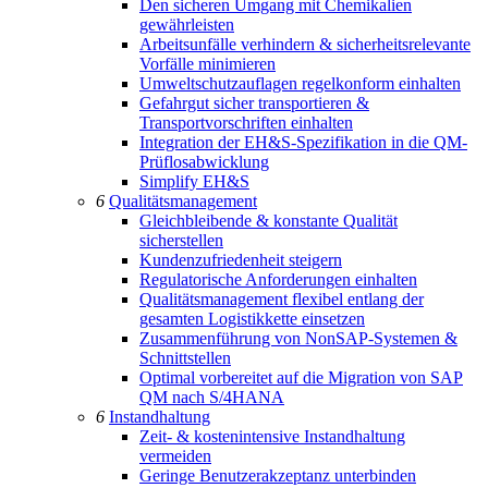
Den sicheren Umgang mit Chemikalien
gewährleisten
Arbeitsunfälle verhindern & sicherheitsrelevante
Vorfälle minimieren
Umweltschutzauflagen regelkonform einhalten
Gefahrgut sicher transportieren &
Transportvorschriften einhalten
Integration der EH&S-Spezifikation in die QM-
Prüflosabwicklung
Simplify EH&S
6
Qualitätsmanagement
Gleichbleibende & konstante Qualität
sicherstellen
Kundenzufriedenheit steigern
Regulatorische Anforderungen einhalten
Qualitätsmanagement flexibel entlang der
gesamten Logistikkette einsetzen
Zusammenführung von NonSAP-Systemen &
Schnittstellen
Optimal vorbereitet auf die Migration von SAP
QM nach S/4HANA
6
Instandhaltung
Zeit- & kostenintensive Instandhaltung
vermeiden
Geringe Benutzerakzeptanz unterbinden