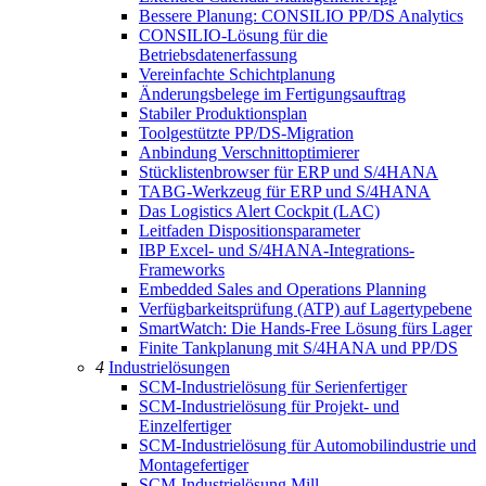
Bessere Planung: CONSILIO PP/DS Analytics
CONSILIO-Lösung für die
Betriebsdatenerfassung
Vereinfachte Schichtplanung
Änderungsbelege im Fertigungsauftrag
Stabiler Produktionsplan
Toolgestützte PP/DS-Migration
Anbindung Verschnittoptimierer
Stücklistenbrowser für ERP und S/4HANA
TABG-Werkzeug für ERP und S/4HANA
Das Logistics Alert Cockpit (LAC)
Leitfaden Dispositionsparameter
IBP Excel- und S/4HANA-Integrations-
Frameworks
Embedded Sales and Operations Planning
Verfügbarkeitsprüfung (ATP) auf Lagertypebene
SmartWatch: Die Hands-Free Lösung fürs Lager
Finite Tankplanung mit S/4HANA und PP/DS
4
Industrielösungen
SCM-Industrielösung für Serienfertiger
SCM-Industrielösung für Projekt- und
Einzelfertiger
SCM-Industrielösung für Automobilindustrie und
Montagefertiger
SCM-Industrielösung Mill