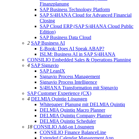
Finanzplanung
SAP Business Technology Platform
SAP S/4HANA Cloud for Advanced Financial
Closing
SAP Cloud ERP (SAP S/4HANA Cloud Public
Edition)
SAP Business Data Cloud
2
SAP Business AI
E-Book: Does AI Speak ABAP?
ISLM: Business AI in SAP S/4HANA
CONSILIO Embedded Sales & Operations Planning
4
SAP Signavio
SAP LeanIX
Signavio Process Management
Signavio Process Intelligence
S/4HANA Transformation mit Signavio
SAP Customer Experience (CX)
4
DELMIA Quintiq Lösungen
Whitepaper: Planung mit DELMIA Quintiq
DELMIA Quintiq Macro Planner
DELMIA Quintiq Company Planner
DELMIA Quintiq Scheduler
18
CONSILIO Add-on Lösungen
CONSILIO Finance BalanceLine
Extended Calendar Management App