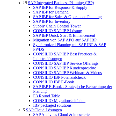
19
SAP Integrated Business Planning (IBP)
SAP IBP for Response & Supply
SAP IBP for Demand
SAP IBP for Sales & Operations Planning
SAP IBP for Inventory
Supply Chain Control Tower
CONSILIO SAP IBP Lösung
SAP IBP Quick Start & Enhancement
Migration von SAP APO auf SAP IBP
Synchronized Planning mit SAP IBP & SAP
PP/DS
CONSILIO SAP IBP Best Practices &
Industrielösungen
CONSILIO SAP IBP Service Offerings
CONSILIO SAP IBP Kundenprojekte
CONSILIO SAP IBP Webinare & Videos
CONSILIO IBP Potenzialcheck
CONSILIO IBP E-Book
SAP IBP E-Book - Strategische Betrachtung der
Planung
E3 Round Table
CONSILIO Migrationsleitfaden
IBP packaged solutions
5
SAP Cloud Lösungen
SAP Analytics Cloud & integrierte